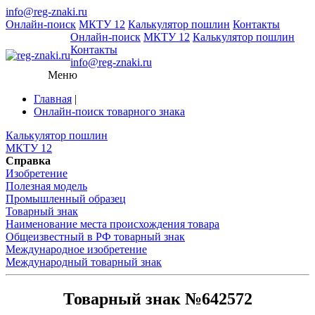
info@reg-znaki.ru
Онлайн-поиск
МКТУ 12
Калькулятор пошлин
Контакты
Онлайн-поиск
МКТУ 12
Калькулятор пошлин
Контакты
info@reg-znaki.ru
Меню
Главная
|
Онлайн-поиск товарного знака
Калькулятор пошлин
МКТУ 12
Справка
Изобретение
Полезная модель
Промышленный образец
Товарный знак
Наименование места происхождения товара
Общеизвестный в РФ товарный знак
Международное изобретение
Международный товарный знак
Товарный знак №642572