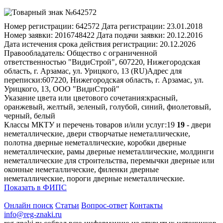
Номер регистрации:
642572
Дата регистрации:
23.01.2018
Номер заявки:
2016748422
Дата подачи заявки:
20.12.2016
Дата истечения срока действия регистрации:
20.12.2026
Правообладатель:
Общество с ограниченной
ответственностью "ВидиСтрой", 607220, Нижегородская
область, г. Арзамас, ул. Урицкого, 13 (RU)
Адрес для
переписки:
607220, Нижегородская область, г. Арзамас, ул.
Урицкого, 13, ООО "ВидиСтрой"
Указание цвета или цветового сочетания:
красный,
оранжевый, желтый, зеленый, голубой, синий, фиолетовый,
черный, белый
Классы МКТУ и перечень товаров и/или услуг:
19
19
- двери
неметаллические, двери створчатые неметаллические,
полотна дверные неметаллические, коробки дверные
неметаллические, рамы дверные неметаллические, молдинги
неметаллические для строительства, перемычки дверные или
оконные неметаллические, филенки дверные
неметаллические, пороги дверные неметаллические.
Показать в ФИПС
Онлайн поиск
Статьи
Вопрос-ответ
Контакты
info@reg-znaki.ru