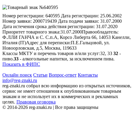
Номер регистрации:
640595
Дата регистрации:
25.06.2002
Номер заявки:
2000719439
Дата подачи заявки:
31.07.2000
Дата истечения срока действия регистрации:
31.07.2020
Приоритет товарного знака:
31.07.2000
Правообладатель:
Ф.ЛЛИ ГАНЧА и С. С.п.А, Корсо Либерта 66, 14053 Канелли,
Италия (IT)
Адрес для переписки:
П.Е.Гальцовой, ул.
Новоорловская, д.5, Москва, 119633
Классы МКТУ и перечень товаров и/или услуг:
32, 33
32
-
пиво.
33
- алкогольные напитки, за исключением пива.
Показать в ФИПС
Онлайн поиск
Статьи
Вопрос-ответ
Контакты
info@reg-znaki.ru
reg-znaki.ru собрал всю информацию из открытых источников,
сервис не имеет отношения к опубликованным товарным
знакам и не использует их в коммерческих и рекламных
целях.
Правовая оговорка
© 2014-2026 reg-znaki.ru | Все права защищены