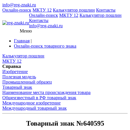
info@reg-znaki.ru
Онлайн-поиск
МКТУ 12
Калькулятор пошлин
Контакты
Онлайн-поиск
МКТУ 12
Калькулятор пошлин
Контакты
info@reg-znaki.ru
Меню
Главная
|
Онлайн-поиск товарного знака
Калькулятор пошлин
МКТУ 12
Справка
Изобретение
Полезная модель
Промышленный образец
Товарный знак
Наименование места происхождения товара
Общеизвестный в РФ товарный знак
Международное изобретение
Международный товарный знак
Товарный знак №640595