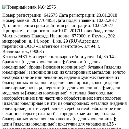
Номер регистрации:
642575
Дата регистрации:
23.01.2018
Номер заявки:
2017704853
Дата подачи заявки:
10.02.2017
Дата истечения срока действия регистрации:
10.02.2027
Приоритет товарного знака:
10.02.2017
Правообладатель:
Мохначевская Надежда Ивановна, 677000, г. Якутск, 202
микрорайон, д. 14, корп. 4, кв. 29 (RU)
Адрес для
переписки:
ООО «Патентное агентство», а/я 94, г.
Владивосток, 690035
Классы МКТУ и перечень товаров и/или услуг:
14, 35
14
-
браслеты [изделия ювелирные]; брелоки [изделия
ювелирные]; броши [изделия ювелирные]; булавки [изделия
ювелирные]; запонки; знаки из благородных металлов; золото
необработанное или чеканное; изделия художественные из
благородных металлов; изделия ювелирные; колье [изделия
ювелирные]; кольца, перстни [изделия ювелирные]; медали;
медальоны [изделия ювелирные]; металлы благородные
необработанные или частично обработанные; нити золотые
[изделия ювелирные]; нити из благородных металлов [изделия
ювелирные]; нити серебряные; серебро необработанное или
чеканное; серьги; слитки благородных металлов; сплавы
благородных металлов; украшения [изделия ювелирные];
цепи [изделия ювелирные]; шкатулки для украшений.
35
-