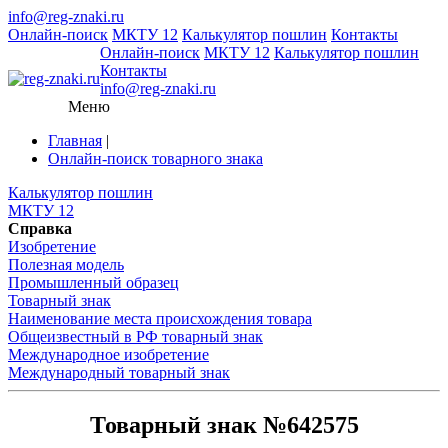
info@reg-znaki.ru
Онлайн-поиск
МКТУ 12
Калькулятор пошлин
Контакты
Онлайн-поиск
МКТУ 12
Калькулятор пошлин
Контакты
info@reg-znaki.ru
Меню
Главная
|
Онлайн-поиск товарного знака
Калькулятор пошлин
МКТУ 12
Справка
Изобретение
Полезная модель
Промышленный образец
Товарный знак
Наименование места происхождения товара
Общеизвестный в РФ товарный знак
Международное изобретение
Международный товарный знак
Товарный знак №642575