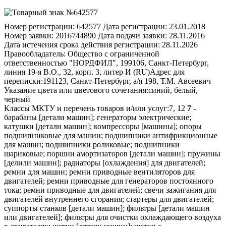
Номер регистрации:
642577
Дата регистрации:
23.01.2018
Номер заявки:
2016744890
Дата подачи заявки:
28.11.2016
Дата истечения срока действия регистрации:
28.11.2026
Правообладатель:
Общество с ограниченной
ответственностью "НОРДФИЛ", 199106, Санкт-Петербург,
линия 19-я В.О., 32, корп. 3, литер И (RU)
Адрес для
переписки:
191123, Санкт-Петербург, а/я 198, Т.М. Авсеевич
Указание цвета или цветового сочетания:
синий, белый,
черный
Классы МКТУ и перечень товаров и/или услуг:
7, 12
7
-
барабаны [детали машин]; генераторы электрические;
катушки [детали машин]; компрессоры [машины]; опоры
подшипниковые для машин; подшипники антифрикционные
для машин; подшипники роликовые; подшипники
шариковые; поршни амортизаторов [детали машин]; пружины
[делили машин]; радиаторы [охлаждения] для двигателей;
ремни для машин; ремни приводные вентиляторов для
двигателей; ремни приводные для генераторов постоянного
тока; ремни приводные для двигателей; свечи зажигания для
двигателей внутреннего сгорания; стартеры для двигателей;
суппорты станков [детали машин]; фильтры [детали машин
или двигателей]; фильтры для очистки охлаждающего воздуха