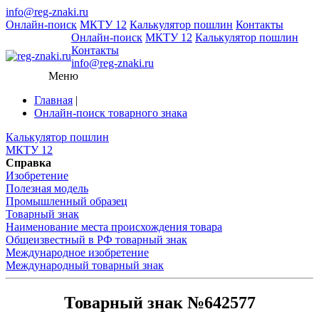
info@reg-znaki.ru
Онлайн-поиск
МКТУ 12
Калькулятор пошлин
Контакты
Онлайн-поиск
МКТУ 12
Калькулятор пошлин
Контакты
info@reg-znaki.ru
Меню
Главная
|
Онлайн-поиск товарного знака
Калькулятор пошлин
МКТУ 12
Справка
Изобретение
Полезная модель
Промышленный образец
Товарный знак
Наименование места происхождения товара
Общеизвестный в РФ товарный знак
Международное изобретение
Международный товарный знак
Товарный знак №642577