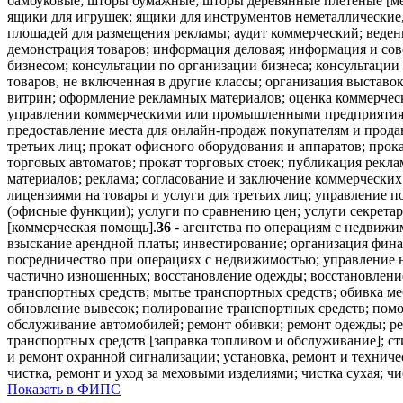
бамбуковые; шторы бумажные; шторы деревянные плетеные [ме
ящики для игрушек; ящики для инструментов неметаллические,
площадей для размещения рекламы; аудит коммерческий; веден
демонстрация товаров; информация деловая; информация и сов
бизнесом; консультации по организации бизнеса; консультации
товаров, не включенная в другие классы; организация выстав
витрин; оформление рекламных материалов; оценка коммерчес
управлении коммерческими или промышленными предприятиями
предоставление места для онлайн-продаж покупателям и прода
третьих лиц; прокат офисного оборудования и аппаратов; про
торговых автоматов; прокат торговых стоек; публикация рекл
материалов; реклама; согласование и заключение коммерческих
лицензиями на товары и услуги для третьих лиц; управление п
(офисные функции); услуги по сравнению цен; услуги секретар
[коммерческая помощь].
36
- агентства по операциям с недвиж
взыскание арендной платы; инвестирование; организация фин
посредничество при операциях с недвижимостью; управление
частично изношенных; восстановление одежды; восстановление
транспортных средств; мытье транспортных средств; обивка ме
обновление вывесок; полирование транспортных средств; помощ
обслуживание автомобилей; ремонт обивки; ремонт одежды; ре
транспортных средств [заправка топливом и обслуживание]; сти
и ремонт охранной сигнализации; установка, ремонт и техниче
чистка, ремонт и уход за меховыми изделиями; чистка сухая; ч
Показать в ФИПС