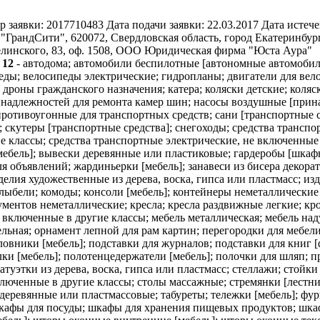
р заявки:
2017710483
Дата подачи заявки:
22.03.2017
Дата истече
ГрандСити", 620072, Свердловская область, город Екатеринбург,
 Белинского, 83, оф. 1508, ООО Юридическая фирма "Юста Аура"
7
12
- автодома; автомобили беспилотные [автономные автомобил
еды; велосипеды электрические; гидропланы; двигатели для вел
 дроны гражданского назначения; катера; коляски детские; кол
надлежностей для ремонта камер шин; насосы воздушные [прина
отивоугонные для транспортных средств; сани [транспортные с
в; скутеры [транспортные средства]; снегоходы; средства транс
 классы; средства транспортные электрические, не включенные 
ебель]; вывески деревянные или пластиковые; гардеробы [шкафы 
я объявлений; жардиньерки [мебель]; занавеси из бисера декора
зделия художественные из дерева, воска, гипса или пластмасс; и
колыбели; комоды; консоли [мебель]; контейнеры неметаллические
ументов неметаллические; кресла; кресла раздвижные легкие; к
 включенные в другие классы; мебель металлическая; мебель над
льная; орнамент лепной для рам картин; перегородки для мебели
вники [мебель]; подставки для журналов; подставки для книг [
лки [мебель]; полотенцедержатели [мебель]; полочки для шляп; п
статуэтки из дерева, воска, гипса или пластмасс; стеллажи; стойк
ключенные в другие классы; столы массажные; стремянки [лестни
 деревянные или пластмассовые; табуреты; тележки [мебель]; фур
 шкафы для посуды; шкафы для хранения пищевых продуктов; ш