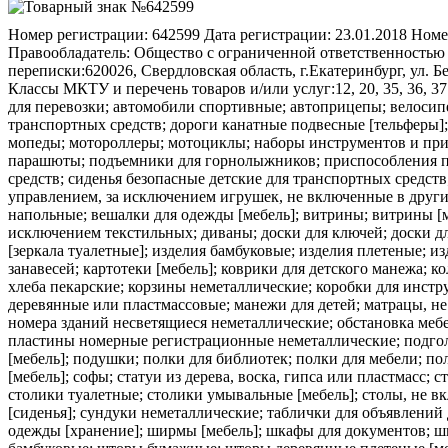
Номер регистрации:
642599
Дата регистрации:
23.01.2018
Номе
Правообладатель:
Общество с ограниченной ответственностью "
переписки:
620026, Свердловская область, г.Екатеринбург, ул.
Классы МКТУ и перечень товаров и/или услуг:
12, 20, 35, 36, 3
для перевозки; автомобили спортивные; автоприцепы; велосип
транспортных средств; дороги канатные подвесные [тельферы];
мопеды; мотороллеры; мотоциклы; наборы инструментов и при
парашюты; подъемники для горнолыжников; приспособления пр
средств; сиденья безопасные детские для транспортных средст
управлением, за исключением игрушек, не включенные в другие
напольные; вешалки для одежды [мебель]; витрины; витрины [м
исключением текстильных; диваны; доски для ключей; доски дл
[зеркала туалетные]; изделия бамбуковые; изделия плетеные; и
занавесей; картотеки [мебель]; коврики для детского манежа; 
хлеба пекарские; корзины неметаллические; коробки для инстр
деревянные или пластмассовые; манежи для детей; матрацы, не
номера зданий несветящиеся неметаллические; обстановка мебе
пластины номерные регистрационные неметаллические; подголо
[мебель]; подушки; полки для библиотек; полки для мебели; по
[мебель]; софы; статуи из дерева, воска, гипса или пластмасс; 
столики туалетные; столики умывальные [мебель]; столы, не в
[сиденья]; сундуки неметаллические; таблички для объявлений
одежды [хранение]; ширмы [мебель]; шкафы для документов;