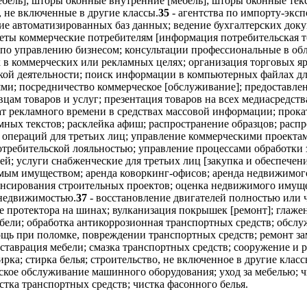
бель]; шторы оконные внутренние [мебель]; шторы оконные тек
 не включенные в другие классы.
35
- агентства по импорту-эксп
ие автоматизированных баз данных; ведение бухгалтерских док
еты коммерческие потребителям [информация потребительская т
 по управлению бизнесом; консультации профессиональные в обл
ок в коммерческих или рекламных целях; организация торговых 
кой деятельности; поиск информации в компьютерных файлах дл
; посредничество коммерческое [обслуживание]; предоставлен
вцам товаров и услуг; презентация товаров на всех медиасредс
кат рекламного времени в средствах массовой информации; прок
амных текстов; расклейка афиш; распространение образцов; рас
 операций для третьих лиц; управление коммерческими проектам
отребительской лояльностью; управление процессами обработки 
ей; услуги снабженческие для третьих лиц [закупка и обеспече
имым имуществом; аренда коворкинг-офисов; аренда недвижимог
ансирования строительных проектов; оценка недвижимого имущ
 недвижимостью.
37
- восстановление двигателей полностью или
 протектора на шинах; вулканизация покрышек [ремонт]; глажен
бели; обработка антикоррозионная транспортных средств; обслу
ь при поломке, повреждении транспортных средств; ремонт замк
ставрация мебели; смазка транспортных средств; сооружение и 
рка; стирка белья; строительство, не включенное в другие класс
ское обслуживание машинного оборудования; уход за мебелью; ч
истка транспортных средств; чистка фасонного белья.