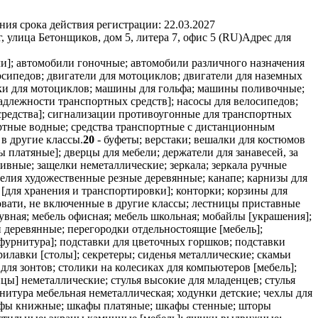
ния срока действия регистрации:
22.03.2027
 улица Бетонщиков, дом 5, литера 7, офис 5 (RU)
Адрес для
и]; автомобили гоночные; автомобили различного назначения
осипедов; двигатели для мотоциклов; двигатели для наземных
яски для мотоциклов; машины для гольфа; машины поливочные;
длежности транспортных средств]; насосы для велосипедов;
редства]; сигнализации противоугонные для транспортных
портные водные; средства транспортные с дистанционным
в другие классы.
20
- буфеты; верстаки; вешалки для костюмов
платяные]; дверцы для мебели; держатели для занавесей, за
тивные; защелки неметаллические; зеркала; зеркала ручные
зделия художественные резные деревянные; канапе; карнизы для
 [для хранения и транспортировки]; конторки; корзины для
ровати, не включенные в другие классы; лестницы приставные
увная; мебель офисная; мебель школьная; мобайлы [украшения];
 деревянные; перегородки отдельностоящие [мебель];
фурнитура]; подставки для цветочных горшков; подставки
рилавки [столы]; секретеры; сиденья металлические; скамьи
и для зонтов; столики на колесиках для компьютеров [мебель];
цы] неметаллические; стулья высокие для младенцев; стулья
нитура мебельная неметаллическая; ходунки детские; чехлы для
кафы книжные; шкафы платяные; шкафы стенные; шторы