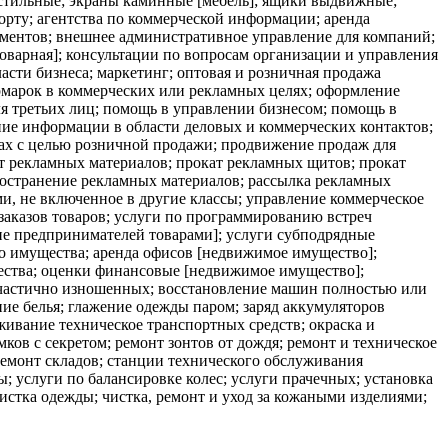
стильные; экраны каминные [мебель]; ящики выдвижные;
орту; агентства по коммерческой информации; аренда
ументов; внешнее административное управление для компаний;
оварная]; консультации по вопросам организации и управления
асти бизнеса; маркетинг; оптовая и розничная продажа
ярмарок в коммерческих или рекламных целях; оформление
я третьих лиц; помощь в управлении бизнесом; помощь в
ие информации в области деловых и коммерческих контактов;
твах с целью розничной продажи; продвижение продаж для
ат рекламных материалов; прокат рекламных щитов; прокат
пространение рекламных материалов; рассылка рекламных
и, не включенное в другие классы; управление коммерческое
заказов товаров; услуги по программированию встреч
ние предпринимателей товарами]; услуги субподрядные
о имущества; аренда офисов [недвижимое имущество];
ества; оценки финансовые [недвижимое имущество];
 частично изношенных; восстановление машин полностью или
ие белья; глажение одежды паром; заряд аккумуляторов
живание техническое транспортных средств; окраска и
ов с секретом; ремонт зонтов от дождя; ремонт и техническое
ремонт складов; станции технического обслуживания
ы; услуги по балансировке колес; услуги прачечных; установка
истка одежды; чистка, ремонт и уход за кожаными изделиями;