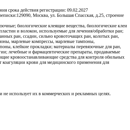
ния срока действия регистрации:
09.02.2027
реписки:
129090, Москва, ул. Большая Спасская, д.25, строение
зочные; биологические клеящие вещества, биологические клеи
 пластин и волокон, используемые для лечения/обработки ран;
анных ран, ссадин, сильно кровоточащих ран, колотых ран,
рулоны, марлевые компрессы, марлевые тампоны,
оны, клейкие прокладки; материалы перевязочные для ран,
гии; лечебные и фармацевтические препараты, продаваемые
рующие кровоостанавливающие средства для контроля обильных
ют коагуляции крови для медицинского применения для
и не использует их в коммерческих и рекламных целях.