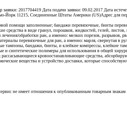
р заявки:
2017704419
Дата подачи заявки:
09.02.2017
Дата истече
 Нью-Йорк 11215, Соединенные Штаты Америки (US)
Адрес для пе
рвой помощи заполненные; бандажи перевязочные, бинты перевя
е средства в виде гранул, порошков, жидкостей, гелей, листов,
лечения/обработки ран, а именно: мелких порезов, разрывов, рв
атериалы перевязочные для ран, а именно: марля, свернутая в 
тампоны, бандажи, бинты, и клейкие компрессы, клейкие тамп
ые и синтетические полимеры для использования в общей хирур
тных; рассасывающиеся кровоостанавливающие средства, абсорби
имические вещества и устройство доставки, которые способству
 сервис не имеет отношения к опубликованным товарным знакам 