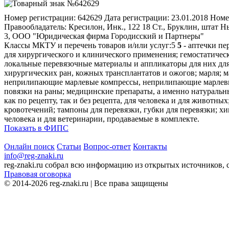
Номер регистрации:
642629
Дата регистрации:
23.01.2018
Номе
Правообладатель:
Кресилон, Инк., 122 18 Ст., Бруклин, штат
3, ООО "Юридическая фирма Городисский и Партнеры"
Классы МКТУ и перечень товаров и/или услуг:
5
5
- аптечки пе
для хирургического и клинического применения; гемостатически
локальные перевязочные материалы и аппликаторы для них для 
хирургических ран, кожных трансплантатов и ожогов; марля; м
неприлипающие марлевые компрессы, неприлипающие марлевые 
повязки на раны; медицинские препараты, а именно натуральн
как по рецепту, так и без рецепта, для человека и для живо
кровотечений; тампоны для перевязки, губки для перевязки; х
человека и для ветеринарии, продаваемые в комплекте.
Показать в ФИПС
Онлайн поиск
Статьи
Вопрос-ответ
Контакты
info@reg-znaki.ru
reg-znaki.ru собрал всю информацию из открытых источников,
Правовая оговорка
© 2014-2026 reg-znaki.ru | Все права защищены