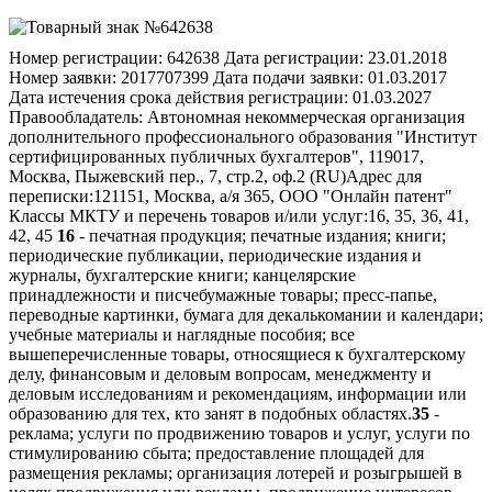
Номер регистрации:
642638
Дата регистрации:
23.01.2018
Номер заявки:
2017707399
Дата подачи заявки:
01.03.2017
Дата истечения срока действия регистрации:
01.03.2027
Правообладатель:
Автономная некоммерческая организация
дополнительного профессионального образования "Институт
сертифицированных публичных бухгалтеров", 119017,
Москва, Пыжевский пер., 7, стр.2, оф.2 (RU)
Адрес для
переписки:
121151, Москва, а/я 365, ООО "Онлайн патент"
Классы МКТУ и перечень товаров и/или услуг:
16, 35, 36, 41,
42, 45
16
- печатная продукция; печатные издания; книги;
периодические публикации, периодические издания и
журналы, бухгалтерские книги; канцелярские
принадлежности и писчебумажные товары; пресс-папье,
переводные картинки, бумага для декалькомании и календари;
учебные материалы и наглядные пособия; все
вышеперечисленные товары, относящиеся к бухгалтерскому
делу, финансовым и деловым вопросам, менеджменту и
деловым исследованиям и рекомендациям, информации или
образованию для тех, кто занят в подобных областях.
35
-
реклама; услуги по продвижению товаров и услуг, услуги по
стимулированию сбыта; предоставление площадей для
размещения рекламы; организация лотерей и розыгрышей в