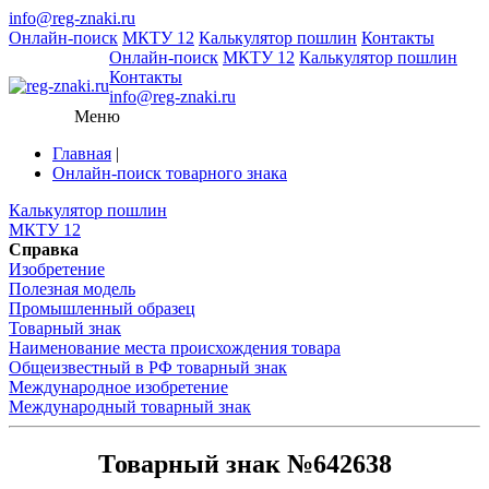
info@reg-znaki.ru
Онлайн-поиск
МКТУ 12
Калькулятор пошлин
Контакты
Онлайн-поиск
МКТУ 12
Калькулятор пошлин
Контакты
info@reg-znaki.ru
Меню
Главная
|
Онлайн-поиск товарного знака
Калькулятор пошлин
МКТУ 12
Справка
Изобретение
Полезная модель
Промышленный образец
Товарный знак
Наименование места происхождения товара
Общеизвестный в РФ товарный знак
Международное изобретение
Международный товарный знак
Товарный знак №642638