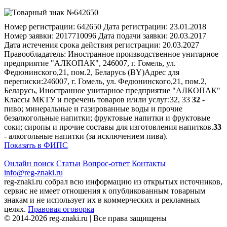
Номер регистрации:
642650
Дата регистрации:
23.01.2018
Номер заявки:
2017710096
Дата подачи заявки:
20.03.2017
Дата истечения срока действия регистрации:
20.03.2027
Правообладатель:
Иностранное производственное унитарное
предприятие "АЛКОПАК", 246007, г. Гомель, ул.
Федюнинского,21, пом.2, Беларусь (BY)
Адрес для
переписки:
246007, г. Гомель, ул. Федюнинского,21, пом.2,
Беларусь, Иностранное унитарное предприятие "АЛКОПАК"
Классы МКТУ и перечень товаров и/или услуг:
32, 33
32
-
пиво; минеральные и газированные воды и прочие
безалкогольные напитки; фруктовые напитки и фруктовые
соки; сиропы и прочие составы для изготовления напитков.
33
- алкогольные напитки (за исключением пива).
Показать в ФИПС
Онлайн поиск
Статьи
Вопрос-ответ
Контакты
info@reg-znaki.ru
reg-znaki.ru собрал всю информацию из открытых источников,
сервис не имеет отношения к опубликованным товарным
знакам и не использует их в коммерческих и рекламных
целях.
Правовая оговорка
© 2014-2026 reg-znaki.ru | Все права защищены