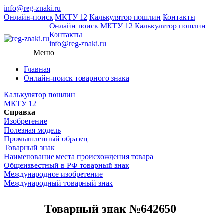
info@reg-znaki.ru
Онлайн-поиск
МКТУ 12
Калькулятор пошлин
Контакты
Онлайн-поиск
МКТУ 12
Калькулятор пошлин
Контакты
info@reg-znaki.ru
Меню
Главная
|
Онлайн-поиск товарного знака
Калькулятор пошлин
МКТУ 12
Справка
Изобретение
Полезная модель
Промышленный образец
Товарный знак
Наименование места происхождения товара
Общеизвестный в РФ товарный знак
Международное изобретение
Международный товарный знак
Товарный знак №642650