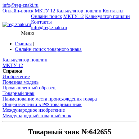
info@reg-znaki.ru
Онлайн-поиск
МКТУ 12
Калькулятор пошлин
Контакты
Онлайн-поиск
МКТУ 12
Калькулятор пошлин
Контакты
info@reg-znaki.ru
Меню
Главная
|
Онлайн-поиск товарного знака
Калькулятор пошлин
МКТУ 12
Справка
Изобретение
Полезная модель
Промышленный образец
Товарный знак
Наименование места происхождения товара
Общеизвестный в РФ товарный знак
Международное изобретение
Международный товарный знак
Товарный знак №642655