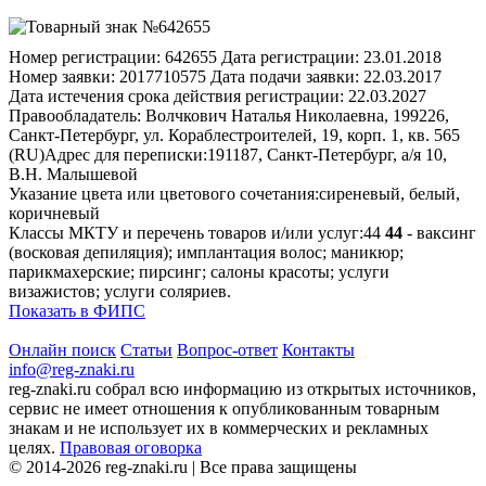
Номер регистрации:
642655
Дата регистрации:
23.01.2018
Номер заявки:
2017710575
Дата подачи заявки:
22.03.2017
Дата истечения срока действия регистрации:
22.03.2027
Правообладатель:
Волчкович Наталья Николаевна, 199226,
Санкт-Петербург, ул. Кораблестроителей, 19, корп. 1, кв. 565
(RU)
Адрес для переписки:
191187, Санкт-Петербург, а/я 10,
В.Н. Малышевой
Указание цвета или цветового сочетания:
сиреневый, белый,
коричневый
Классы МКТУ и перечень товаров и/или услуг:
44
44
- ваксинг
(восковая депиляция); имплантация волос; маникюр;
парикмахерские; пирсинг; салоны красоты; услуги
визажистов; услуги соляриев.
Показать в ФИПС
Онлайн поиск
Статьи
Вопрос-ответ
Контакты
info@reg-znaki.ru
reg-znaki.ru собрал всю информацию из открытых источников,
сервис не имеет отношения к опубликованным товарным
знакам и не использует их в коммерческих и рекламных
целях.
Правовая оговорка
© 2014-2026 reg-znaki.ru | Все права защищены