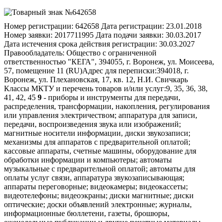
Номер регистрации:
642658
Дата регистрации:
23.01.2018
Номер заявки:
2017711995
Дата подачи заявки:
30.03.2017
Дата истечения срока действия регистрации:
30.03.2027
Правообладатель:
Общество с ограниченной
ответственностью "КЕГА", 394055, г. Воронеж, ул. Моисеева,
57, помещение 11 (RU)
Адрес для переписки:
394018, г.
Воронеж, ул. Плехановская, 17, кв. 12, Н.И. Свичкарь
Классы МКТУ и перечень товаров и/или услуг:
9, 35, 36, 38,
41, 42, 45
9
- приборы и инструменты для передачи,
распределения, трансформации, накопления, регулирования
или управления электричеством; аппаратура для записи,
передачи, воспроизведения звука или изображений;
магнитные носители информации, диски звукозаписи;
механизмы для аппаратов с предварительной оплатой;
кассовые аппараты, счетные машины, оборудование для
обработки информации и компьютеры; автоматы
музыкальные с предварительной оплатой; автоматы для
оплаты услуг связи, аппаратура звукозаписывающая;
аппараты переговорные; видеокамеры; видеокассеты;
видеотелефоны; видеоэкраны; диски магнитные; диски
оптические; доски объявлений электронные; журналы,
информационные бюллетени, газеты, брошюры,