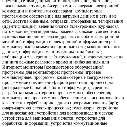
времени, сетями данных, интернет, интранет, экстранет,
локальными сетями, веб-серверами, серверами электронной
коммерции и почтовыми серверами; компьютерное
программное обеспечение для загрузки данных в сеть и из
сети, доступа к данным, отправки, отображения, тегирования
(идентификации), ведения блогов (электронных журналов),
потоковой передачи данных, обмена ссылками, совместного
использования или передачи другим способом электронной
медийной информации и электронной информации через
компьютерные и коммуникационные сети; машиночитаемые
данные, информация; манипуляторы типа "мышь";
публикации электронные [загружаемые], предоставляемые на
линии/в режиме реального времени из баз данных или
Интернет; мониторы [компьютерное оборудование];
программы для компьютеров; программы игровые
компьютерные; программы компьютерные [загружаемое
программное обеспечение]; проигрыватели; процессоры
[центральные блоки обработки информации]; средства
разработки компьютерного программного обеспечения;
компьютерное программное обеспечение для использования в
качестве интерфейса прикладного программирования (api);
смарт-карточки; текст-процессоры; телевизоры; устройства
для видеозаписи; устройства для воспроизведения звука;
устройства для выписывания счетов; устройства для
обработки информации; устройства коммутационные