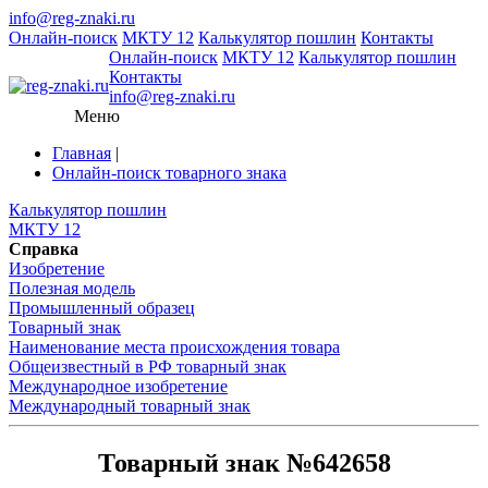
info@reg-znaki.ru
Онлайн-поиск
МКТУ 12
Калькулятор пошлин
Контакты
Онлайн-поиск
МКТУ 12
Калькулятор пошлин
Контакты
info@reg-znaki.ru
Меню
Главная
|
Онлайн-поиск товарного знака
Калькулятор пошлин
МКТУ 12
Справка
Изобретение
Полезная модель
Промышленный образец
Товарный знак
Наименование места происхождения товара
Общеизвестный в РФ товарный знак
Международное изобретение
Международный товарный знак
Товарный знак №642658