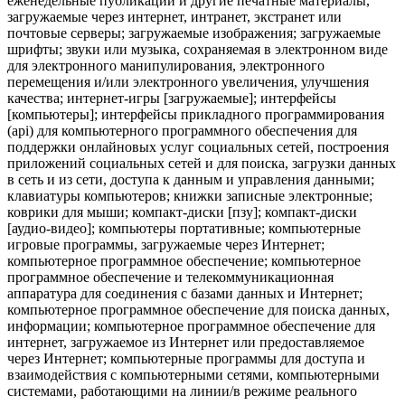
еженедельные публикации и другие печатные материалы,
загружаемые через интернет, интранет, экстранет или
почтовые серверы; загружаемые изображения; загружаемые
шрифты; звуки или музыка, сохраняемая в электронном виде
для электронного манипулирования, электронного
перемещения и/или электронного увеличения, улучшения
качества; интернет-игры [загружаемые]; интерфейсы
[компьютеры]; интерфейсы прикладного программирования
(api) для компьютерного программного обеспечения для
поддержки онлайновых услуг социальных сетей, построения
приложений социальных сетей и для поиска, загрузки данных
в сеть и из сети, доступа к данным и управления данными;
клавиатуры компьютеров; книжки записные электронные;
коврики для мыши; компакт-диски [пзу]; компакт-диски
[аудио-видео]; компьютеры портативные; компьютерные
игровые программы, загружаемые через Интернет;
компьютерное программное обеспечение; компьютерное
программное обеспечение и телекоммуникационная
аппаратура для соединения с базами данных и Интернет;
компьютерное программное обеспечение для поиска данных,
информации; компьютерное программное обеспечение для
интернет, загружаемое из Интернет или предоставляемое
через Интернет; компьютерные программы для доступа и
взаимодействия с компьютерными сетями, компьютерными
системами, работающими на линии/в режиме реального