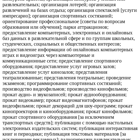
развлекательных; организация лотерей; организация
развлечений на базах отдыха; организация спектаклей [услуги
импресарио]; организация спортивных состязаний;
ориентирование профессиональное [советы по вопросам
образования или обучения]; парки аттракционов;
предоставление компьютерных, электронных и онлайновых
баз данных в развлекательной сфере и по группам школьных,
студенческих, социальных и общественных интересов;
предоставление информации об онлайновых компьютерных
играх и видеоиграх через компьютерные и
коммуникационные сети; предоставление спортивного
оборудования; предоставление услуг игровых залов;
предоставление услуг кинозалов; представления
театрализованные; представления театральные; проведение
экзаменов; программирование спортивных состязаний;
производство видеофильмов; производство кинофильмов;
прокат аудио- и звукозаписей; прокат аудиооборудования;
прокат видеокамер; прокат видеомагнитофонов; прокат
видеофильмов; прокат декораций для шоу-программ; прокат
кинопроекторов и кинооборудования; прокат кинофильмов;
прокат спортивного оборудования [за исключением
транспортных средств]; публикации с помощью настольных
электронных издательских систем; публикация интерактивная
книг и периодики; публикация текстовых материалов [за
исключением рекламных]; радиопередачи развлекательные;