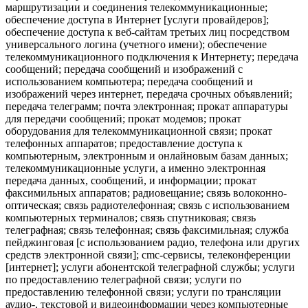
маршрутизации и соединения телекоммуникационные;
обеспечение доступа в Интернет [услуги провайдеров];
обеспечение доступа к веб-сайтам третьих лиц посредством
универсального логина (учетного имени); обеспечение
телекоммуникационного подключения к Интернету; передача
сообщений; передача сообщений и изображений с
использованием компьютера; передача сообщений и
изображений через интернет, передача срочных объявлений;
передача телеграмм; почта электронная; прокат аппаратуры
для передачи сообщений; прокат модемов; прокат
оборудования для телекоммуникационной связи; прокат
телефонных аппаратов; предоставление доступа к
компьютерным, электронным и онлайновым базам данных;
телекоммуникационные услуги, а именно электронная
передача данных, сообщений, и информации; прокат
факсимильных аппаратов; радиовещание; связь волоконно-
оптическая; связь радиотелефонная; связь с использованием
компьютерных терминалов; связь спутниковая; связь
телеграфная; связь телефонная; связь факсимильная; служба
пейджинговая [с использованием радио, телефона или других
средств электронной связи]; cmc-сервисы, телеконференции
[интернет]; услуги абонентской телеграфной службы; услуги
по предоставлению телеграфной связи; услуги по
предоставлению телефонной связи; услуги по трансляции
аудио-, текстовой и видеоинформации через компьютерные