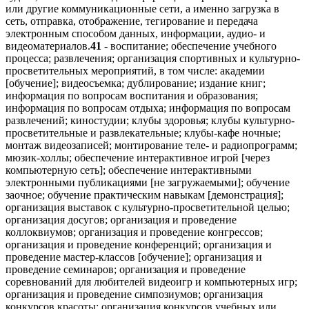
или другие коммуникационные сети, а именно загрузка в
сеть, отправка, отображение, тегирование и передача
электронным способом данных, информации, аудио- и
видеоматериалов.
41
- воспитание; обеспечение учебного
процесса; развлечения; организация спортивных и культурно-
просветительных мероприятий, в том числе: академии
[обучение]; видеосъемка; дублирование; издание книг;
информация по вопросам воспитания и образования;
информация по вопросам отдыха; информация по вопросам
развлечений; киностудии; клубы здоровья; клубы культурно-
просветительные и развлекательные; клубы-кафе ночные;
монтаж видеозаписей; монтирование теле- и радиопрограмм;
мюзик-холлы; обеспечение интерактивное игрой [через
компьютерную сеть]; обеспечение интерактивными
электронными публикациями [не загружаемыми]; обучение
заочное; обучение практическим навыкам [демонстрация];
организация выставок с культурно-просветительной целью;
организация досугов; организация и проведение
коллоквиумов; организация и проведение конгрессов;
организация и проведение конференций; организация и
проведение мастер-классов [обучение]; организация и
проведение семинаров; организация и проведение
соревнований для любителей видеоигр и компьютерных игр;
организация и проведение симпозиумов; организация
конкурсов красоты; организация конкурсов учебных или