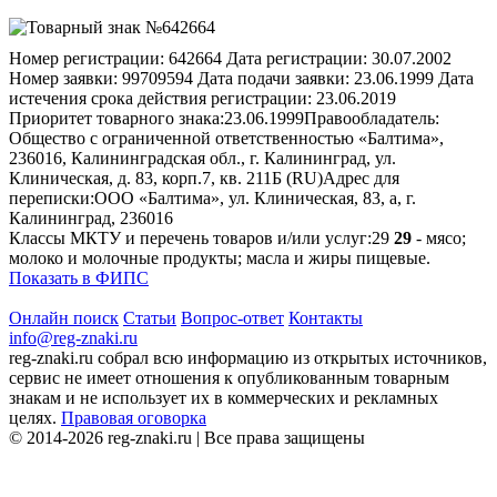
Номер регистрации:
642664
Дата регистрации:
30.07.2002
Номер заявки:
99709594
Дата подачи заявки:
23.06.1999
Дата
истечения срока действия регистрации:
23.06.2019
Приоритет товарного знака:
23.06.1999
Правообладатель:
Общество с ограниченной ответственностью «Балтима»,
236016, Калининградская обл., г. Калининград, ул.
Клиническая, д. 83, корп.7, кв. 211Б (RU)
Адрес для
переписки:
ООО «Балтима», ул. Клиническая, 83, а, г.
Калининград, 236016
Классы МКТУ и перечень товаров и/или услуг:
29
29
- мясо;
молоко и молочные продукты; масла и жиры пищевые.
Показать в ФИПС
Онлайн поиск
Статьи
Вопрос-ответ
Контакты
info@reg-znaki.ru
reg-znaki.ru собрал всю информацию из открытых источников,
сервис не имеет отношения к опубликованным товарным
знакам и не использует их в коммерческих и рекламных
целях.
Правовая оговорка
© 2014-2026 reg-znaki.ru | Все права защищены