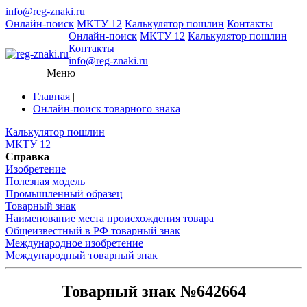
info@reg-znaki.ru
Онлайн-поиск
МКТУ 12
Калькулятор пошлин
Контакты
Онлайн-поиск
МКТУ 12
Калькулятор пошлин
Контакты
info@reg-znaki.ru
Меню
Главная
|
Онлайн-поиск товарного знака
Калькулятор пошлин
МКТУ 12
Справка
Изобретение
Полезная модель
Промышленный образец
Товарный знак
Наименование места происхождения товара
Общеизвестный в РФ товарный знак
Международное изобретение
Международный товарный знак
Товарный знак №642664