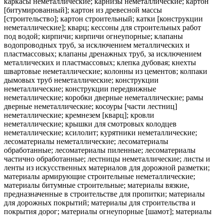
каркасы неметаллические; карнизы неметаллические; картон
[битумированный]; картон из древесной массы
[строительство]; картон строительный; катки [конструкции
неметаллические]; кварц; кессоны для строительных работ
под водой; кирпичи; кирпичи огнеупорные; клапаны
водопроводных труб, за исключением металлических и
пластмассовых; клапаны дренажных труб, за исключением
металлических и пластмассовых; клепка дубовая; кнехты
швартовые неметаллические; колонны из цементов; колпаки
дымовых труб неметаллические; конструкции
неметаллические; конструкции передвижные
неметаллические; коробки дверные неметаллические; рамы
дверные неметаллические; косоуры [части лестниц]
неметаллические; кремнезем [кварц]; кровли
неметаллические; крышки для смотровых колодцев
неметаллические; ксилолит; курятники неметаллические;
лесоматериалы неметаллические; лесоматериалы
обработанные; лесоматериалы пиленные; лесоматериалы
частично обработанные; лестницы неметаллические; листы и
ленты из искусственных материалов для дорожной разметки;
материалы армирующие строительные неметаллические;
материалы битумные строительные; материалы вязкие,
предназначенные в строительстве для пропитки; материалы
для дорожных покрытий; материалы для строительства и
покрытия дорог; материалы огнеупорные [шамот]; материалы