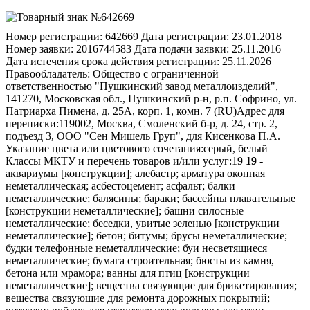
Номер регистрации:
642669
Дата регистрации:
23.01.2018
Номер заявки:
2016744583
Дата подачи заявки:
25.11.2016
Дата истечения срока действия регистрации:
25.11.2026
Правообладатель:
Общество с ограниченной
ответственностью "Пушкинский завод металлоизделий",
141270, Московская обл., Пушкинский р-н, р.п. Софрино, ул.
Патриарха Пимена, д. 25А, корп. 1, комн. 7 (RU)
Адрес для
переписки:
119002, Москва, Смоленский б-р, д. 24, стр. 2,
подъезд 3, ООО "Сен Мишель Груп", для Кисенкова П.А.
Указание цвета или цветового сочетания:
серый, белый
Классы МКТУ и перечень товаров и/или услуг:
19
19
-
аквариумы [конструкции]; алебастр; арматура оконная
неметаллическая; асбестоцемент; асфальт; балки
неметаллические; балясины; бараки; бассейны плавательные
[конструкции неметаллические]; башни силосные
неметаллические; беседки, увитые зеленью [конструкции
неметаллические]; бетон; битумы; брусы неметаллические;
будки телефонные неметаллические; буи несветящиеся
неметаллические; бумага строительная; бюсты из камня,
бетона или мрамора; ванны для птиц [конструкции
неметаллические]; вещества связующие для брикетирования;
вещества связующие для ремонта дорожных покрытий;