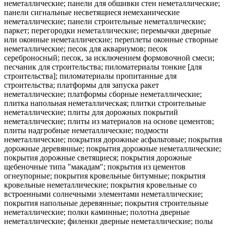
неметаллические; панели для обшивки стен неметаллические;
панели сигнальные несветящиеся немеханические
неметаллические; панели строительные неметаллические;
паркет; перегородки неметаллические; перемычки дверные
или оконные неметаллические; переплеты оконные створные
неметаллические; песок для аквариумов; песок
сереброносный; песок, за исключением формовочной смеси;
песчаник для строительства; пиломатериалы тонкие [для
строительства]; пиломатериалы пропитанные для
строительства; платформы для запуска ракет
неметаллические; платформы сборные неметаллические;
плитка напольная неметаллическая; плитки строительные
неметаллические; плиты для дорожных покрытий
неметаллические; плиты из материалов на основе цементов;
плиты надгробные неметаллические; подмости
неметаллические; покрытия дорожные асфальтовые; покрытия
дорожные деревянные; покрытия дорожные неметаллические;
покрытия дорожные светящиеся; покрытия дорожные
щебеночные типа "макадам"; покрытия из цементов
огнеупорные; покрытия кровельные битумные; покрытия
кровельные неметаллические; покрытия кровельные со
встроенными солнечными элементами неметаллические;
покрытия напольные деревянные; покрытия строительные
неметаллические; полки каминные; полотна дверные
неметаллические; филенки дверные неметаллические; полы