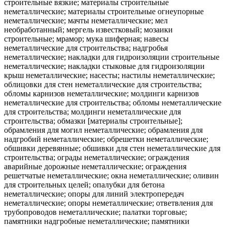
строительные вязкие; материалы строительные
неметаллические; материалы строительные огнеупорные
неметаллические; мачты неметаллические; мел
необработанный; мергель известковый; мозаики
строительные; мрамор; мука шиферная; навесы
неметаллические для строительства; надгробья
неметаллические; накладки для гидроизоляции строительные
неметаллические; накладки стыковые для гидроизоляции
крыш неметаллические; насесты; настилы неметаллические;
облицовки для стен неметаллические для строительства;
обломы карнизов неметаллические; молдинги карнизов
неметаллические для строительства; обломы неметаллические
для строительства; молдинги неметаллические для
строительства; обмазки [материалы строительные];
обрамления для могил неметаллические; обрамления для
надгробий неметаллические; обрешетки неметаллические;
обшивки деревянные; обшивки для стен неметаллические для
строительства; ограды неметаллические; ограждения
аварийные дорожные неметаллические; ограждения
решетчатые неметаллические; окна неметаллические; оливин
для строительных целей; опалубки для бетона
неметаллические; опоры для линий электропередач
неметаллические; опоры неметаллические; ответвления для
трубопроводов неметаллические; палатки торговые;
памятники надгробные неметаллические; памятники