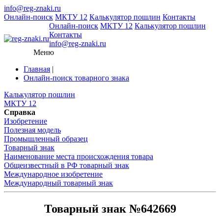
info@reg-znaki.ru
Онлайн-поиск
МКТУ 12
Калькулятор пошлин
Контакты
Онлайн-поиск
МКТУ 12
Калькулятор пошлин
Контакты
info@reg-znaki.ru
Меню
Главная
|
Онлайн-поиск товарного знака
Калькулятор пошлин
МКТУ 12
Справка
Изобретение
Полезная модель
Промышленный образец
Товарный знак
Наименование места происхождения товара
Общеизвестный в РФ товарный знак
Международное изобретение
Международный товарный знак
Товарный знак №642669