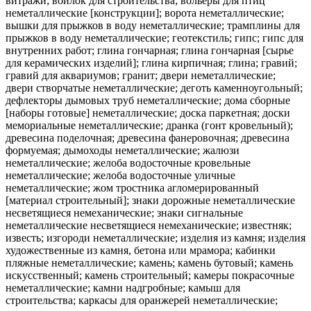
витражи; войлок для строительства; вольеры для птиц
неметаллические [конструкции]; ворота неметаллические;
вышки для прыжков в воду неметаллические; трамплины для
прыжков в воду неметаллические; геотекстиль; гипс; гипс для
внутренних работ; глина гончарная; глина гончарная [сырье
для керамических изделий]; глина кирпичная; глина; гравий;
гравий для аквариумов; гранит; двери неметаллические;
двери створчатые неметаллические; деготь каменноугольный;
дефлекторы дымовых труб неметаллические; дома сборные
[наборы готовые] неметаллические; доска паркетная; доски
мемориальные неметаллические; дранка (гонт кровельный);
древесина поделочная; древесина фанеровочная; древесина
формуемая; дымоходы неметаллические; жалюзи
неметаллические; желоба водосточные кровельные
неметаллические; желоба водосточные уличные
неметаллические; жом тростника агломерированный
[материал строительный]; знаки дорожные неметаллические
несветящиеся немеханические; знаки сигнальные
неметаллические несветящиеся немеханические; известняк;
известь; изгороди неметаллические; изделия из камня; изделия
художественные из камня, бетона или мрамора; кабинки
пляжные неметаллические; камень; камень бутовый; камень
искусственный; камень строительный; камеры покрасочные
неметаллические; камни надгробные; камыш для
строительства; каркасы для оранжерей неметаллические;