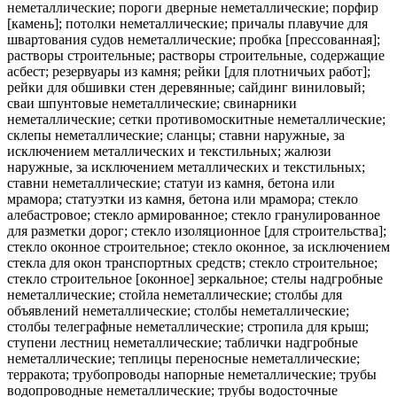
неметаллические; пороги дверные неметаллические; порфир
[камень]; потолки неметаллические; причалы плавучие для
швартования судов неметаллические; пробка [прессованная];
растворы строительные; растворы строительные, содержащие
асбест; резервуары из камня; рейки [для плотничьих работ];
рейки для обшивки стен деревянные; сайдинг виниловый;
сваи шпунтовые неметаллические; свинарники
неметаллические; сетки противомоскитные неметаллические;
склепы неметаллические; сланцы; ставни наружные, за
исключением металлических и текстильных; жалюзи
наружные, за исключением металлических и текстильных;
ставни неметаллические; статуи из камня, бетона или
мрамора; статуэтки из камня, бетона или мрамора; стекло
алебастровое; стекло армированное; стекло гранулированное
для разметки дорог; стекло изоляционное [для строительства];
стекло оконное строительное; стекло оконное, за исключением
стекла для окон транспортных средств; стекло строительное;
стекло строительное [оконное] зеркальное; стелы надгробные
неметаллические; стойла неметаллические; столбы для
объявлений неметаллические; столбы неметаллические;
столбы телеграфные неметаллические; стропила для крыш;
ступени лестниц неметаллические; таблички надгробные
неметаллические; теплицы переносные неметаллические;
терракота; трубопроводы напорные неметаллические; трубы
водопроводные неметаллические; трубы водосточные