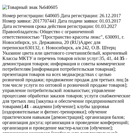
Номер регистрации:
640605
Дата регистрации:
26.12.2017
Номер заявки:
2017707441
Дата подачи заявки:
01.03.2017
Дата истечения срока действия регистрации:
01.03.2027
Правообладатель:
Общество с ограниченной
ответственностью "Пространство красоты люкс", 630091, г.
Новосибирск, ул. Державина, 20 (RU)
Адрес для
переписки:
630132, г. Новосибирск, а/я 242, О.В. Штерц
Указание цвета или цветового сочетания:
белый, коричневый
Классы МКТУ и перечень товаров и/или услуг:
35, 41, 44
35
-
демонстрация товаров; информация и советы коммерческие
потребителям [информация потребительская товарная];
презентация товаров на всех медиасредствах с целью
розничной продажи; продвижение продаж для третьих лиц [в
том числе услуги по оптовой и розничной продаже товаров];
управление потребительской лояльностью; управление
процессами обработки заказов товаров; услуги снабженческие
для третьих лиц [закупка и обеспечение предпринимателей
товарами].
41
- академии [обучение]; клубы здоровья
[оздоровительные и фитнес-тренировки]; обучение
практическим навыкам [демонстрация]; организация балов;
организация досуга; организация и проведение конференций;
организация и проведение мастер-классов [обучение];