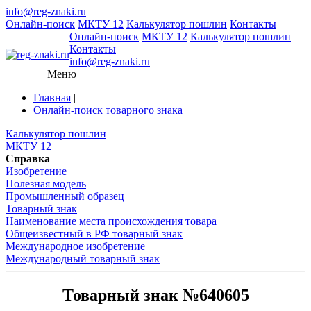
info@reg-znaki.ru
Онлайн-поиск
МКТУ 12
Калькулятор пошлин
Контакты
Онлайн-поиск
МКТУ 12
Калькулятор пошлин
Контакты
info@reg-znaki.ru
Меню
Главная
|
Онлайн-поиск товарного знака
Калькулятор пошлин
МКТУ 12
Справка
Изобретение
Полезная модель
Промышленный образец
Товарный знак
Наименование места происхождения товара
Общеизвестный в РФ товарный знак
Международное изобретение
Международный товарный знак
Товарный знак №640605