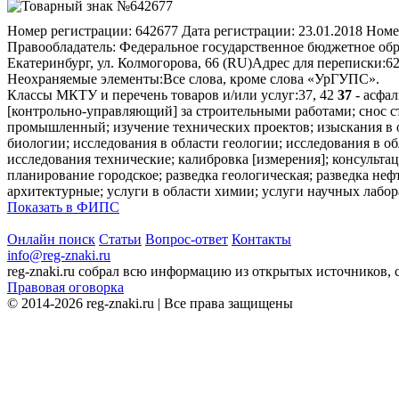
Номер регистрации:
642677
Дата регистрации:
23.01.2018
Номе
Правообладатель:
Федеральное государственное бюджетное обр
Екатеринбург, ул. Колмогорова, 66 (RU)
Адрес для переписки:
62
Неохраняемые элементы:
Все слова, кроме слова «УрГУПС».
Классы МКТУ и перечень товаров и/или услуг:
37, 42
37
- асфал
[контрольно-управляющий] за строительными работами; снос с
промышленный; изучение технических проектов; изыскания в 
биологии; исследования в области геологии; исследования в о
исследования технические; калибровка [измерения]; консульта
планирование городское; разведка геологическая; разведка не
архитектурные; услуги в области химии; услуги научных лабор
Показать в ФИПС
Онлайн поиск
Статьи
Вопрос-ответ
Контакты
info@reg-znaki.ru
reg-znaki.ru собрал всю информацию из открытых источников,
Правовая оговорка
© 2014-2026 reg-znaki.ru | Все права защищены