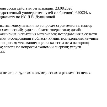
ния срока действия регистрации:
23.08.2026
арственный университет путей сообщения", 620034, г.
специалисту по ИС Л.В. Душаниной
ьства; консультации по вопросам строительства; надзор
з химический; аудит в области энергетики; дизайн
жиниринг; испытания материалов; исследования в области
ики; исследования в области химии; исследования научные;
вопросам; межевание; оценка качества леса на корню;
ва; советы по вопросам экономии энергии; услуги
ая.
и не использует их в коммерческих и рекламных целях.