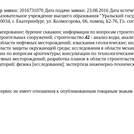
р заявки:
2016731070
Дата подачи заявки:
23.08.2016
Дата истече
азовательное учреждение высшего образования "Уральский госуд
0034, г. Екатеринбург, ул. Колмогорова, 66, помещ. Б2-76, Гл. 
ьтирование; бурение скважин; информация по вопросам строител
троительных сооружений; строительство.
42
- анализ воды; анали
области нефтяных месторождений; изыскания геологические; ин
бласти защиты окружающей среды; исследования в области механ
ции по вопросам архитектуры; консультации по технологическим 
фтяных месторождений; разработка планов в области строительст
аторий; физика [исследования]; экспертиза инженерно-техническ
 сервис не имеет отношения к опубликованным товарным знакам 