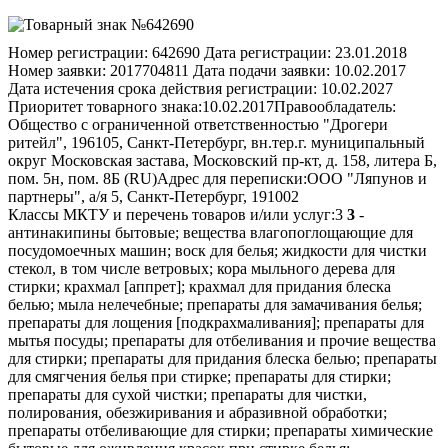
Номер регистрации:
642690
Дата регистрации:
23.01.2018
Номер заявки:
2017704811
Дата подачи заявки:
10.02.2017
Дата истечения срока действия регистрации:
10.02.2027
Приоритет товарного знака:
10.02.2017
Правообладатель:
Общество с ограниченной ответственностью "Дрогери
ритейл", 196105, Санкт-Петербург, вн.тер.г. муниципальный
округ Московская застава, Московский пр-кт, д. 158, литера Б,
пом. 5н, пом. 8Б (RU)
Адрес для переписки:
ООО "Ляпунов и
партнеры", а/я 5, Санкт-Петербург, 191002
Классы МКТУ и перечень товаров и/или услуг:
3
3
-
антинакипины бытовые; вещества влагопоглощающие для
посудомоечных машин; воск для белья; жидкости для чистки
стекол, в том числе ветровых; кора мыльного дерева для
стирки; крахмал [аппрет]; крахмал для придания блеска
белью; мыла нелечебные; препараты для замачивания белья;
препараты для лощения [подкрахмаливания]; препараты для
мытья посуды; препараты для отбеливания и прочие вещества
для стирки; препараты для придания блеска белью; препараты
для смягчения белья при стирке; препараты для стирки;
препараты для сухой чистки; препараты для чистки,
полирования, обезжиривания и абразивной обработки;
препараты отбеливающие для стирки; препараты химические