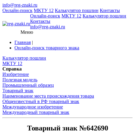
info@reg-znaki.ru
Онлайн-поиск
МКТУ 12
Калькулятор пошлин
Контакты
Онлайн-поиск
МКТУ 12
Калькулятор пошлин
Контакты
info@reg-znaki.ru
Меню
Главная
|
Онлайн-поиск товарного знака
Калькулятор пошлин
МКТУ 12
Справка
Изобретение
Полезная модель
Промышленный образец
Товарный знак
Наименование места происхождения товара
Общеизвестный в РФ товарный знак
Международное изобретение
Международный товарный знак
Товарный знак №642690