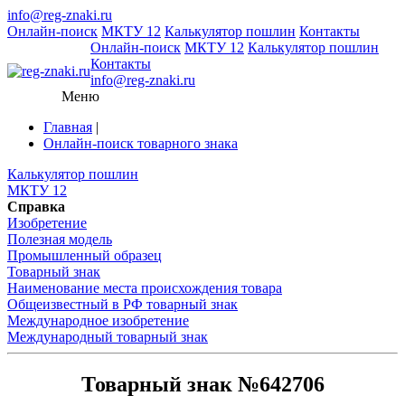
info@reg-znaki.ru
Онлайн-поиск
МКТУ 12
Калькулятор пошлин
Контакты
Онлайн-поиск
МКТУ 12
Калькулятор пошлин
Контакты
info@reg-znaki.ru
Меню
Главная
|
Онлайн-поиск товарного знака
Калькулятор пошлин
МКТУ 12
Справка
Изобретение
Полезная модель
Промышленный образец
Товарный знак
Наименование места происхождения товара
Общеизвестный в РФ товарный знак
Международное изобретение
Международный товарный знак
Товарный знак №642706