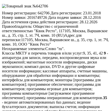
Номер регистрации:
642706
Дата регистрации:
23.01.2018
Номер заявки:
2016749726
Дата подачи заявки:
28.12.2016
Дата истечения срока действия регистрации:
28.12.2026
Правообладатель:
Общество с ограниченной
ответственностью "Квик Ресто", 117105, Москва, Варшавское
ш., д. 35, стр. 1, эт. 7Ч, комн. 10 (RU)
Адрес для
переписки:
117105, Москва, Варшавское ш., д. 35, стр. 1, эт. 7Ч,
комн. 10, ООО "Квик Ресто"
Неохраняемые элементы:
Слово "ru".
Классы МКТУ и перечень товаров и/или услуг:
9, 35, 41, 42
9
-
аппаратура для записи, передачи, воспроизведения звука или
изображений; магнитные носители информации, диски
звукозаписи; компакт-диски, DVD и другие цифровые
носители информации; кассовые аппараты, счетные машины,
оборудование для обработки информации и компьютеры;
интерфейсы для компьютеров; мониторы [программы для
компьютеров]; программное обеспечение; программы для
компьютеров; программы игровые для компьютеров;
программы компьютерные [загружаемое программное
обеспечение]; программы операционные для компьютеров.
35
- ведение автоматизированных баз данных; ведение
бухгалтерских документов; выписка счетов; информация