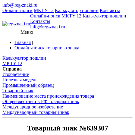
info@reg-znaki.ru
Онлайн-поиск
МКТУ 12
Калькулятор пошлин
Контакты
Онлайн-поиск
МКТУ 12
Калькулятор пошлин
Контакты
info@reg-znaki.ru
Меню
Главная
|
Онлайн-поиск товарного знака
Калькулятор пошлин
МКТУ 12
Справка
Изобретение
Полезная модель
Промышленный образец
Товарный знак
Наименование места происхождения товара
Общеизвестный в РФ товарный знак
Международное изобретение
Международный товарный знак
Товарный знак №639307