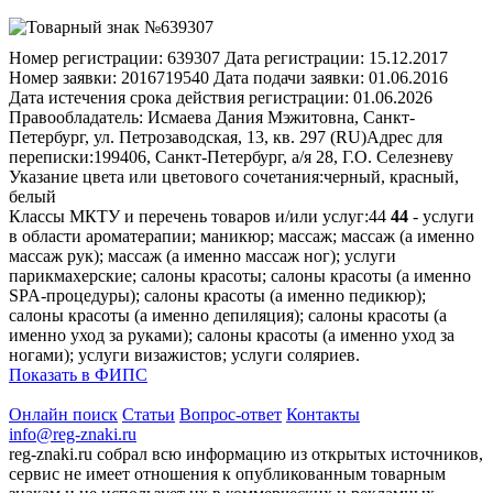
Номер регистрации:
639307
Дата регистрации:
15.12.2017
Номер заявки:
2016719540
Дата подачи заявки:
01.06.2016
Дата истечения срока действия регистрации:
01.06.2026
Правообладатель:
Исмаева Дания Мэжитовна, Санкт-
Петербург, ул. Петрозаводская, 13, кв. 297 (RU)
Адрес для
переписки:
199406, Санкт-Петербург, а/я 28, Г.О. Селезневу
Указание цвета или цветового сочетания:
черный, красный,
белый
Классы МКТУ и перечень товаров и/или услуг:
44
44
- услуги
в области ароматерапии; маникюр; массаж; массаж (а именно
массаж рук); массаж (а именно массаж ног); услуги
парикмахерские; салоны красоты; салоны красоты (а именно
SPA-процедуры); салоны красоты (а именно педикюр);
салоны красоты (а именно депиляция); салоны красоты (а
именно уход за руками); салоны красоты (а именно уход за
ногами); услуги визажистов; услуги соляриев.
Показать в ФИПС
Онлайн поиск
Статьи
Вопрос-ответ
Контакты
info@reg-znaki.ru
reg-znaki.ru собрал всю информацию из открытых источников,
сервис не имеет отношения к опубликованным товарным