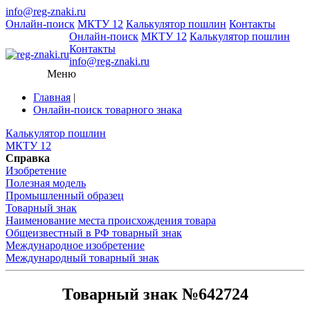
info@reg-znaki.ru
Онлайн-поиск
МКТУ 12
Калькулятор пошлин
Контакты
Онлайн-поиск
МКТУ 12
Калькулятор пошлин
Контакты
info@reg-znaki.ru
Меню
Главная
|
Онлайн-поиск товарного знака
Калькулятор пошлин
МКТУ 12
Справка
Изобретение
Полезная модель
Промышленный образец
Товарный знак
Наименование места происхождения товара
Общеизвестный в РФ товарный знак
Международное изобретение
Международный товарный знак
Товарный знак №642724