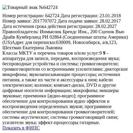
Номер регистрации:
642724
Дата регистрации:
23.01.2018
Номер заявки:
2017707072
Дата подачи заявки:
28.02.2017
Дата истечения срока действия регистрации:
28.02.2027
Правообладатель:
Инмьюзик Брендс Инк., 200 Сценик Вью
Драйв Кумберланд РИ 02864 (Соединенные штаты Америки)
(US)
Адрес для переписки:
630009, Новосибирск, а/я,123,
Шехтман Екатерина Львовна
Классы МКТУ и перечень товаров и/или услуг:
9
9
-
аппаратура для записи, передачи, воспроизведения звука;
беспроводные устройства и системы; громкоговорители;
громкоговорители со встроенными усилителями; дикторские
микрофоны; звукозаписывающие процессоры; источники
питания, а также их части и аксессуары к ним; кабели
электрические; колонки; компакт-диски, DVD и другие
цифровые носители информации; микрофоны; микшеры
звуковые; приемники [аудио-видео]; программное
обеспечение для контролирования аудио эффектов и
воспроизведения определенных звуков; программное
обеспечение для контролирования громкоговорителей;
системы акустические; системы громкоговорящей связи;
усилители звука; эффект-процессоры гитарные.
Показать в ФИПС