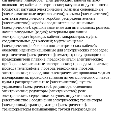
сигнальные; инверторы [электрические]; кабели оптико-
волоконные; кабели электрические; катушки индуктивности
[обмотки]; катушки электрические; клапаны соленоидные
[электромагнитные переключатели]; клеммы [электричество];
контакты электрические; коробки распределительные
[электричество]; коробки соединительные линейные
[электрические]; крышки защитные для штепсельных розеток;
лампы вакуумные [радио]; материалы для линий
электропередач [провода, кабели]; микрометры; муфты
соединительные для кабелей; муфты концевые
[электричество]; оболочки для электрических кабелей;
оболочки идентификационные для электрических проводов;
ограничители [электричество]; омметры; полупроводники;
предохранители плавкие; предохранители электрические;
приборы измерительные электрические; провода магнитные;
провода телеграфные; провода телефонные; провода
электрические; проводники электрические; проволока медная
изолированная; проволока плавкая из металлических сплавов;
пульты распределительные [электричество]; пульты
управления [электричество]; регуляторы освещения
электрические; редукторы [электричество]; реле
электрические; сердечники катушек индуктивности
[электричество]; соединения электрические; транзисторы
[электроника]; трансформаторы [электричество];
трансформаторы повышающие; трубки газоразрядные