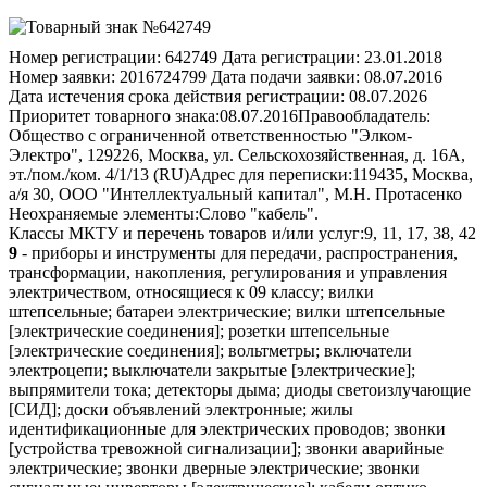
Номер регистрации:
642749
Дата регистрации:
23.01.2018
Номер заявки:
2016724799
Дата подачи заявки:
08.07.2016
Дата истечения срока действия регистрации:
08.07.2026
Приоритет товарного знака:
08.07.2016
Правообладатель:
Общество с ограниченной ответственностью "Элком-
Электро", 129226, Москва, ул. Сельскохозяйственная, д. 16А,
эт./пом./ком. 4/1/13 (RU)
Адрес для переписки:
119435, Москва,
а/я 30, ООО "Интеллектуальный капитал", М.Н. Протасенко
Неохраняемые элементы:
Слово "кабель".
Классы МКТУ и перечень товаров и/или услуг:
9, 11, 17, 38, 42
9
- приборы и инструменты для передачи, распространения,
трансформации, накопления, регулирования и управления
электричеством, относящиеся к 09 классу; вилки
штепсельные; батареи электрические; вилки штепсельные
[электрические соединения]; розетки штепсельные
[электрические соединения]; вольтметры; включатели
электроцепи; выключатели закрытые [электрические];
выпрямители тока; детекторы дыма; диоды светоизлучающие
[СИД]; доски объявлений электронные; жилы
идентификационные для электрических проводов; звонки
[устройства тревожной сигнализации]; звонки аварийные
электрические; звонки дверные электрические; звонки