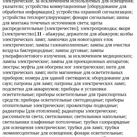
электрические, за исключением используемых для освещения;
указатели; устройства коммутационные [оборудование для
обработки информации]; устройства охранной сигнализации;
устройства теплорегулирующие; фонари сигнальные; шины
для монтажа точечных источников света; щиты
распределительные [электричество]; электропроводка; якоря
[электричество].
11
- абажуры; держатели для абажуров; колбы
электрических ламп; лампочки для новогодних елок
электрические; лампы газонаполненные; лампы для очистки
воздуха бактерицидные; лампы дуговые; лампы
ультрафиолетового излучения, за исключением медицинских;
лампы электрические; лампы для проекционных аппаратов;
люстры; муфты для обогрева ног электрические; нити для
электрических ламп; нити магниевые для осветительных
приборов; номера для зданий светящиеся; оборудование для
саун; патроны для ламп; патроны для электрических ламп;
подсветки для аквариумов; приборы и установки
осветительные; приборы осветительные для транспортных
средств; приборы осветительные светодиодные; приборы
отопительные электрические; прожекторы подводные;
радиаторы [для отопления]; радиаторы электрические;
рассеиватели света; светильники; светильники напольные;
светильники плафонные потолочные; трубки газоразрядные
для освещения электрические; трубки для ламп; трубки
люминесцентные для освещения; фонари осветительные;