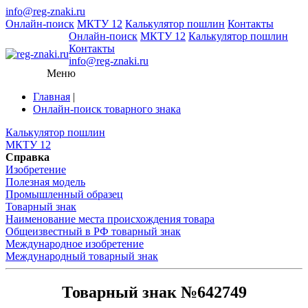
info@reg-znaki.ru
Онлайн-поиск
МКТУ 12
Калькулятор пошлин
Контакты
Онлайн-поиск
МКТУ 12
Калькулятор пошлин
Контакты
info@reg-znaki.ru
Меню
Главная
|
Онлайн-поиск товарного знака
Калькулятор пошлин
МКТУ 12
Справка
Изобретение
Полезная модель
Промышленный образец
Товарный знак
Наименование места происхождения товара
Общеизвестный в РФ товарный знак
Международное изобретение
Международный товарный знак
Товарный знак №642749