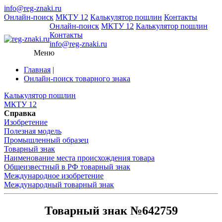
info@reg-znaki.ru
Онлайн-поиск
МКТУ 12
Калькулятор пошлин
Контакты
Онлайн-поиск
МКТУ 12
Калькулятор пошлин
Контакты
info@reg-znaki.ru
Меню
Главная
|
Онлайн-поиск товарного знака
Калькулятор пошлин
МКТУ 12
Справка
Изобретение
Полезная модель
Промышленный образец
Товарный знак
Наименование места происхождения товара
Общеизвестный в РФ товарный знак
Международное изобретение
Международный товарный знак
Товарный знак №642759