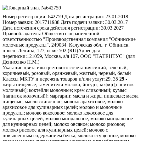
Номер регистрации:
642759
Дата регистрации:
23.01.2018
Номер заявки:
2017711938
Дата подачи заявки:
30.03.2017
Дата истечения срока действия регистрации:
30.03.2027
Правообладатель:
Общество с ограниченной
ответственностью "Производственная компания "Обнинские
молочные продукты", 249034, Калужская обл., г. Обнинск,
просп. Ленина, 127, офис 502 (RU)
Адрес для
переписки:
121059, Москва, а/я 107, ООО "ПАТЕНТУС" (для
Денисенко Н.М.)
Указание цвета или цветового сочетания:
синий, зеленый,
коричневый, розовый, оранжевый, желтый, черный, белый
Классы МКТУ и перечень товаров и/или услуг:
29, 35
29
-
жиры пищевые; заменители молока; йогурт; кефир [напиток
молочный]; коктейли молочные; крем сливочный; кумыс
[напиток молочный]; маргарин; масла и жиры пищевые; масла
пищевые; масло сливочное; молоко арахисовое; молоко
арахисовое для кулинарных целей; молоко и молочные
продукты; молоко кокосовое; молоко кокосовое для
кулинарных целей; молоко миндальное; молоко миндальное
для кулинарных целей; молоко овсяное; молоко рисовое;
молоко рисовое для кулинарных целей; молоко с
повышенным содержанием белка; молоко сгущенное; молоко