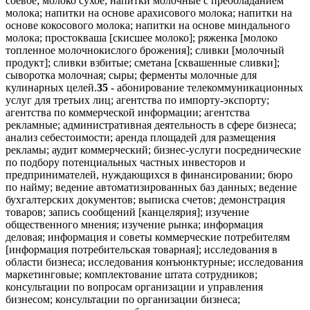
соевое; молоко сухое; напитки молочные с преобладанием
молока; напитки на основе арахисового молока; напитки на
основе кокосового молока; напитки на основе миндального
молока; простокваша [скисшее молоко]; ряженка [молоко
топленное молочнокислого брожения]; сливки [молочный
продукт]; сливки взбитые; сметана [сквашенные сливки];
сыворотка молочная; сыры; ферменты молочные для
кулинарных целей.
35
- абонирование телекоммуникационных
услуг для третьих лиц; агентства по импорту-экспорту;
агентства по коммерческой информации; агентства
рекламные; административная деятельность в сфере бизнеса;
анализ себестоимости; аренда площадей для размещения
рекламы; аудит коммерческий; бизнес-услуги посреднические
по подбору потенциальных частных инвесторов и
предпринимателей, нуждающихся в финансировании; бюро
по найму; ведение автоматизированных баз данных; ведение
бухгалтерских документов; выписка счетов; демонстрация
товаров; запись сообщений [канцелярия]; изучение
общественного мнения; изучение рынка; информация
деловая; информация и советы коммерческие потребителям
[информация потребительская товарная]; исследования в
области бизнеса; исследования конъюнктурные; исследования
маркетинговые; комплектование штата сотрудников;
консультации по вопросам организации и управления
бизнесом; консультации по организации бизнеса;