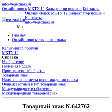
info@reg-znaki.ru
Онлайн-поиск
МКТУ 12
Калькулятор пошлин
Контакты
Онлайн-поиск
МКТУ 12
Калькулятор пошлин
Контакты
info@reg-znaki.ru
Меню
Главная
|
Онлайн-поиск товарного знака
Калькулятор пошлин
МКТУ 12
Справка
Изобретение
Полезная модель
Промышленный образец
Товарный знак
Наименование места происхождения товара
Общеизвестный в РФ товарный знак
Международное изобретение
Международный товарный знак
Товарный знак №642762