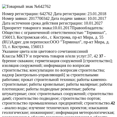
Номер регистрации:
642762
Дата регистрации:
23.01.2018
Номер заявки:
2017700342
Дата подачи заявки:
10.01.2017
Дата истечения срока действия регистрации:
10.01.2027
Приоритет товарного знака:
10.01.2017
Правообладатель:
Общество с ограниченной ответственностью "Терминал",
156013, Костромская обл., г. Кострома, пр-кт Мира, д. 55
(RU)
Адрес для переписки:
ООО "Терминал", пр-кт Мира, д.
55, г. Кострома, 156013
Указание цвета или цветового сочетания:
синий
Классы МКТУ и перечень товаров и/или услуг:
37, 42
37
-
бурение скважин; герметизация сооружений [строительство];
изоляция сооружений; информация по вопросам
строительства; консультации по вопросам строительства;
надзор [контрольно-управляющий] за строительными
работами; прокат строительной техники; работы каменно-
строительные; работы кровельные; работы малярные; работы
плотницкие; работы подводные ремонтные; работы
штукатурные; снос строительных сооружений; строительство
дамб; строительство подводное; строительство портов;
строительство промышленных предприятий; строительство.
42
- анализ воды; изучение технических проектов; изыскания
геологические; инжиниринг; информация метеорологическая;