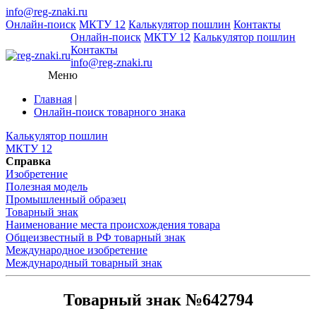
info@reg-znaki.ru
Онлайн-поиск
МКТУ 12
Калькулятор пошлин
Контакты
Онлайн-поиск
МКТУ 12
Калькулятор пошлин
Контакты
info@reg-znaki.ru
Меню
Главная
|
Онлайн-поиск товарного знака
Калькулятор пошлин
МКТУ 12
Справка
Изобретение
Полезная модель
Промышленный образец
Товарный знак
Наименование места происхождения товара
Общеизвестный в РФ товарный знак
Международное изобретение
Международный товарный знак
Товарный знак №642794