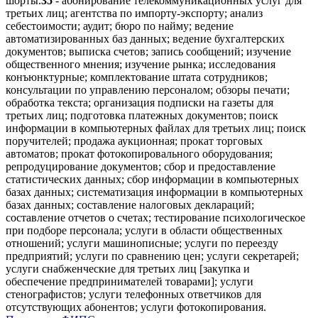
шорты.
35
- абонирование телекоммуникационных услуг для
третьих лиц; агентства по импорту-экспорту; анализ
себестоимости; аудит; бюро по найму; ведение
автоматизированных баз данных; ведение бухгалтерских
документов; выписка счетов; запись сообщений; изучение
общественного мнения; изучение рынка; исследования
конъюнктурные; комплектование штата сотрудников;
консультации по управлению персоналом; обзоры печати;
обработка текста; организация подписки на газеты для
третьих лиц; подготовка платежных документов; поиск
информации в компьютерных файлах для третьих лиц; поиск
поручителей; продажа аукционная; прокат торговых
автоматов; прокат фотокопировального оборудования;
репродуцирование документов; сбор и предоставление
статистических данных; сбор информации в компьютерных
базах данных; систематизация информации в компьютерных
базах данных; составление налоговых деклараций;
составление отчетов о счетах; тестирование психологическое
при подборе персонала; услуги в области общественных
отношений; услуги машинописные; услуги по переезду
предприятий; услуги по сравнению цен; услуги секретарей;
услуги снабженческие для третьих лиц [закупка и
обеспечение предпринимателей товарами]; услуги
стенографистов; услуги телефонных ответчиков для
отсутствующих абонентов; услуги фотокопирования.