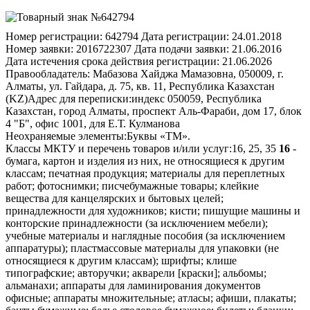
Номер регистрации:
642794
Дата регистрации:
24.01.2018
Номер заявки:
2016722307
Дата подачи заявки:
21.06.2016
Дата истечения срока действия регистрации:
21.06.2026
Правообладатель:
Мабазова Хайджа Мамазовна, 050009, г.
Алматы, ул. Гайдара, д. 75, кв. 11, Республика Казахстан
(KZ)
Адрес для переписки:
индекс 050059, Республика
Казахстан, город Алматы, проспект Аль-Фараби, дом 17, блок
4 "Б", офис 1001, для Е.Т. Кулманова
Неохраняемые элементы:
Буквы «ТМ».
Классы МКТУ и перечень товаров и/или услуг:
16, 25, 35
16
-
бумага, картон и изделия из них, не относящиеся к другим
классам; печатная продукция; материалы для переплетных
работ; фотоснимки; писчебумажные товары; клейкие
вещества для канцелярских и бытовых целей;
принадлежности для художников; кисти; пишущие машины и
конторские принадлежности (за исключением мебели);
учебные материалы и наглядные пособия (за исключением
аппаратуры); пластмассовые материалы для упаковки (не
относящиеся к другим классам); шрифты; клише
типографские; авторучки; акварели [краски]; альбомы;
альманахи; аппараты для ламинирования документов
офисные; аппараты множительные; атласы; афиши, плакаты;