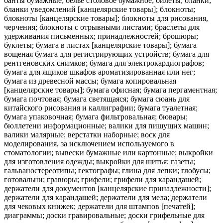
банты бумажные; белье столовое бумажное; билеты; бланки;
бланки уведомлений [канцелярские товары]; блокноты;
блокноты [канцелярские товары]; блокноты для рисования,
черчения; блокноты с отрывными листами; браслеты для
удерживания письменных; принадлежностей; брошюры;
буклеты; бумага в листах [канцелярские товары]; бумага
вощеная бумага для регистрирующих устройств; бумага для
рентгеновских снимков; бумага для электрокардиографов;
бумага для ящиков шкафов ароматизированная или нег;
бумага из древесной массы; бумага копировальная
[канцелярские товары]; бумага офисная; бумага пергаментная;
бумага почтовая; бумага светящаяся; бумага сюань для
китайского рисования и каллиграфии; бумага туалетная;
бумага упаковочная; бумага фильтровальная; бювары;
бюллетени информационные; валики для пишущих машин;
валики малярные; верстатки наборные; воск для
моделирования, за исключением используемого в
стоматологии; вывески бумажные или картонные; выкройки
для изготовления одежды; выкройки для шитья; газеты;
гальваностереотипы; гектографы; глина для лепки; глобусы;
готовальни; гравюры; грифели; грифели для карандашей;
держатели для документов [канцелярские принадлежности];
держатели для карандашей; держатели для мела; держатели
для чековых книжек; держатели для штампов [печатей];
диаграммы; доски гравировальные; доски грифельные для