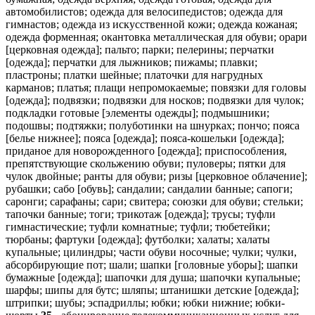
автомобилистов; одежда для велосипедистов; одежда для
гимнастов; одежда из искусственной кожи; одежда кожаная;
одежда форменная; окантовка металлическая для обуви; орари
[церковная одежда]; пальто; парки; пелерины; перчатки
[одежда]; перчатки для лыжников; пижамы; плавки;
пластроны; платки шейные; платочки для нагрудных
карманов; платья; плащи непромокаемые; повязки для головы
[одежда]; подвязки; подвязки для носков; подвязки для чулок;
подкладки готовые [элементы одежды]; подмышники;
подошвы; подтяжки; полуботинки на шнурках; пончо; пояса
[белье нижнее]; пояса [одежда]; пояса-кошельки [одежда];
приданое для новорожденного [одежда]; приспособления,
препятствующие скольжению обуви; пуловеры; пятки для
чулок двойные; ранты для обуви; ризы [церковное облачение];
рубашки; сабо [обувь]; сандалии; сандалии банные; сапоги;
саронги; сарафаны; сари; свитера; союзки для обуви; стельки;
тапочки банные; тоги; трикотаж [одежда]; трусы; туфли
гимнастические; туфли комнатные; туфли; тюбетейки;
тюрбаны; фартуки [одежда]; футболки; халаты; халаты
купальные; цилиндры; части обуви носочные; чулки; чулки,
абсорбирующие пот; шали; шапки [головные уборы]; шапки
бумажные [одежда]; шапочки для душа; шапочки купальные;
шарфы; шипы для бутс; шляпы; штанишки детские [одежда];
штрипки; шубы; эспадриллы; юбки; юбки нижние; юбки-