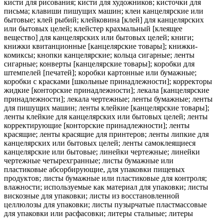
кисти для рисования; кисти для художников; кисточки для
письма; клавиши пишущих машин; клеи канцелярские или
бытовые; клей рыбий; клейковина [клей] для канцелярских
или бытовых целей; клейстер крахмальный [клеящее
вещество] для канцелярских или бытовых целей; книги;
книжки квитанционные [канцелярские товары]; книжки-
комиксы; кнопки канцелярские; кольца сигарные; ленты
сигарные; конверты [канцелярские товары]; коробки для
штемпелей [печатей]; коробки картонные или бумажные;
коробки с красками [школьные принадлежности]; корректоры
жидкие [конторские принадлежности]; лекала [канцелярские
принадлежности]; лекала чертежные; ленты бумажные; ленты
для пишущих машин; ленты клейкие [канцелярские товары];
ленты клейкие для канцелярских или бытовых целей; ленты
корректирующие [конторские принадлежности]; ленты
красящие; ленты красящие для принтеров; ленты липкие для
канцелярских или бытовых целей; ленты самоклеящиеся
канцелярские или бытовые; линейки чертежные; линейки
чертежные четырехгранные; листы бумажные или
пластиковые абсорбирующие, для упаковки пищевых
продуктов; листы бумажные или пластиковые для контроля;
влажности; используемые как материал для упаковки; листы
вискозные для упаковки; листы из восстановленной
целлюлозы для упаковки; листы пузырчатые пластмассовые
для упаковки или расфасовки; литеры стальные; литеры