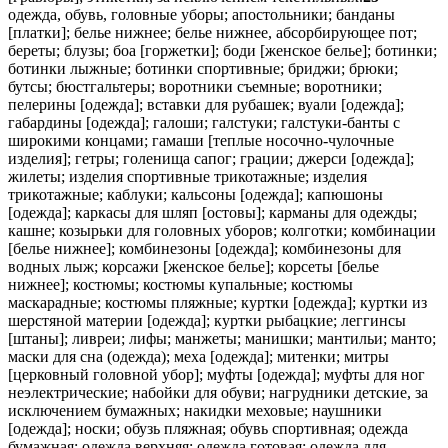
одежда, обувь, головные уборы; апостольники; банданы
[платки]; белье нижнее; белье нижнее, абсорбирующее пот;
береты; блузы; боа [горжетки]; боди [женское белье]; ботинки;
ботинки лыжные; ботинки спортивные; бриджи; брюки;
бутсы; бюстгальтеры; воротники съемные; воротники;
пелерины [одежда]; вставки для рубашек; вуали [одежда];
габардины [одежда]; галоши; галстуки; галстуки-банты с
широкими концами; гамаши [теплые носочно-чулочные
изделия]; гетры; голенища сапог; грации; джерси [одежда];
жилеты; изделия спортивные трикотажные; изделия
трикотажные; каблуки; кальсоны [одежда]; капюшоны
[одежда]; каркасы для шляп [остовы]; карманы для одежды;
кашне; козырьки для головных уборов; колготки; комбинации
[белье нижнее]; комбинезоны [одежда]; комбинезоны для
водных лыж; корсажи [женское белье]; корсеты [белье
нижнее]; костюмы; костюмы купальные; костюмы
маскарадные; костюмы пляжные; куртки [одежда]; куртки из
шерстяной материи [одежда]; куртки рыбацкие; леггинсы
[штаны]; ливреи; лифы; манжеты; манишки; мантильи; манто;
маски для сна (одежда); меха [одежда]; митенки; митры
[церковный головной убор]; муфты [одежда]; муфты для ног
неэлектрические; набойки для обуви; нагрудники детские, за
исключением бумажных; накидки меховые; наушники
[одежда]; носки; обузь пляжная; обувь спортивная; одежда
бумажная; одежда верхняя; одежда готовая; одежда для