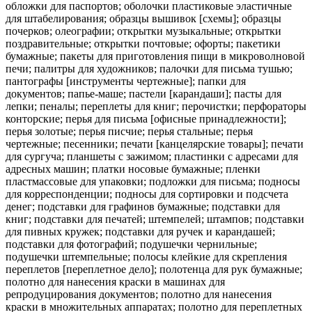
обложки для паспортов; оболочки пластиковые эластичные
для штабелирования; образцы вышивок [схемы]; образцы
почерков; олеографии; открытки музыкальные; открытки
поздравительные; открытки почтовые; офорты; пакетики
бумажные; пакеты для приготовления пищи в микроволновой
печи; палитры для художников; палочки для письма тушью;
пантографы [инструменты чертежные]; папки для
документов; папье-маше; пастели [карандаши]; пасты для
лепки; пеналы; переплеты для книг; перочистки; перфораторы
конторские; перья для письма [офисные принадлежности];
перья золотые; перья писчие; перья стальные; перья
чертежные; песенники; печати [канцелярские товары]; печати
для сургуча; планшеты с зажимом; пластинки с адресами для
адресных машин; платки носовые бумажные; пленки
пластмассовые для упаковки; подложки для письма; подносы
для корреспонденции; подносы для сортировки и подсчета
денег; подставки для графинов бумажные; подставки для
книг; подставки для печатей; штемпелей; штампов; подставки
для пивных кружек; подставки для ручек и карандашей;
подставки для фотографий; подушечки чернильные;
подушечки штемпельные; полосы клейкие для скрепления
переплетов [переплетное дело]; полотенца для рук бумажные;
полотно для нанесения краски в машинах для
репродуцирования документов; полотно для нанесения
краски в множительных аппаратах; полотно для переплетных