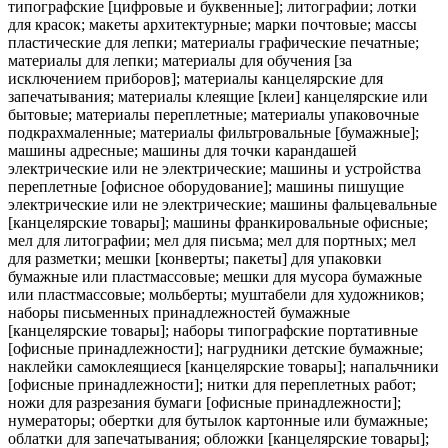
типографские [цифровые и буквенные]; литографии; лотки
для красок; макеты архитектурные; марки почтовые; массы
пластические для лепки; материалы графические печатные;
материалы для лепки; материалы для обучения [за
исключением приборов]; материалы канцелярские для
запечатывания; материалы клеящие [клеи] канцелярские или
бытовые; материалы переплетные; материалы упаковочные
подкрахмаленные; материалы фильтровальные [бумажные];
машины адресные; машины для точки карандашей
электрические или не электрические; машины и устройства
переплетные [офисное оборудование]; машины пишущие
электрические или не электрические; машины фальцевальные
[канцелярские товары]; машины франкировальные офисные;
мел для литографии; мел для письма; мел для портных; мел
для разметки; мешки [конверты; пакеты] для упаковки
бумажные или пластмассовые; мешки для мусора бумажные
или пластмассовые; мольберты; муштабели для художников;
наборы письменных принадлежностей бумажные
[канцелярские товары]; наборы типографские портативные
[офисные принадлежности]; нагрудники детские бумажные;
наклейки самоклеящиеся [канцелярские товары]; напальчники
[офисные принадлежности]; нитки для переплетных работ;
ножи для разрезания бумаги [офисные принадлежности];
нумераторы; обертки для бутылок картонные или бумажные;
облатки для запечатывания; обложки [канцелярские товары];