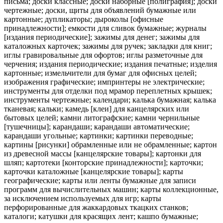
письма; доски классные; доски наборные [полиграфия]; доски
чертежные; доски, щиты для объявлений бумажные или
картонные; дупликаторы; дыроколы [офисные
принадлежности]; емкости для сливок бумажные; журналы
[издания периодические]; зажимы для денег; зажимы для
каталожных карточек; зажимы для ручек; закладки для книг;
иглы гравировальные для офортов; иглы разметочные для
черчения; издания периодические; издания печатные; изделия
картонные; измельчители для бумаг для офисных целей;
изображения графические; импринтеры не электрические;
инструменты для отделки под мрамор переплетных крышек;
инструменты чертежные; календари; калька бумажная; калька
тканевая; кальки; камедь [клеи] для канцелярских или
бытовых целей; камни литографские; камни чернильные
[тушечницы]; карандаши; карандаши автоматические;
карандаши угольные; картинки; картинки переводные;
картины [рисунки] обрамленные или не обрамленные; картон
из древесной массы [канцелярские товары]; картонки для
шляп; картотеки [конторские принадлежности]; карточки;
карточки каталожные [канцелярские товары]; карты
географические; карты или ленты бумажные для записи
программ для вычислительных машин; карты коллекционные,
за исключением используемых для игр; карты
перфорированные для жаккардовых ткацких станков;
каталоги; катушки для красящих лент; кашпо бумажные;