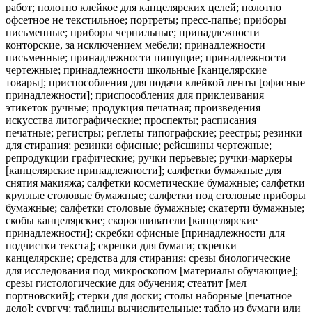
работ; полотно клейкое для канцелярских целей; полотно
офсетное не текстильное; портреты; пресс-папье; приборы
письменные; приборы чернильные; принадлежности
конторские, за исключением мебели; принадлежности
письменные; принадлежности пишущие; принадлежности
чертежные; принадлежности школьные [канцелярские
товары]; приспособления для подачи клейкой ленты [офисные
принадлежности]; приспособления для приклеивания
этикеток ручные; продукция печатная; произведения
искусства литографические; проспекты; расписания
печатные; регистры; реглеты типографские; реестры; резинки
для стирания; резинки офисные; рейсшины чертежные;
репродукции графические; ручки перьевые; ручки-маркеры
[канцелярские принадлежности]; салфетки бумажные для
снятия макияжа; салфетки косметические бумажные; салфетки
круглые столовые бумажные; салфетки под столовые приборы
бумажные; салфетки столовые бумажные; скатерти бумажные;
скобы канцелярские; скоросшиватели [канцелярские
принадлежности]; скребки офисные [принадлежности для
подчистки текста]; скрепки для бумаги; скрепки
канцелярские; средства для стирания; срезы биологические
для исследования под микроскопом [материалы обучающие];
срезы гистологические для обучения; стеатит [мел
портновский]; стерки для доски; столы наборные [печатное
дело]; сургуч; таблицы вычислительные; табло из бумаги или