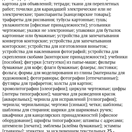
картона для объявлений; тетради; ткани для переплетных
работ; точилки для карандашей электрические или не
электрические; транспаранты [канцелярские товары];
трафареты для рисования; тубусы картонные; тушь;
увлажнители [офисные принадлежности]; угольники
чертежные; указки не электронные; упаковки для бутылок
картонные или бумажные; устройства для запечатывания
конвертов конторские; устройства для запечатывания
конторские; устройства для изготовления виньеток;
устройства для наклеивания фотографий; устройства для
скрепления скобами [конторские принадлежности]; учебники
[пособия]; фигурки [статуэтки] из папье-маше; фильтры
бумажные для кофе; флаги бумажные; флаеры; листовки;
фольга; формы для моделирования из глины [материалы для
художников]; фотогравюры; фотографии [отпечатанные];
футляры для трафаретов; холсты для картин;
хромолитографии [олеографии]; циркули чертежные; цифры
[литеры типографские]; чашечки для разведения красок
[акварельных]; чернила для исправлений [гелиография];
чернила; чернильницы; чертежи [синьки]; четки; шаблоны;
шаблоны для стирания; шарики для шариковых ручек;
шкафчики для канцелярских принадлежностей [офисное
оборудование]; шрифты типографские; штампы с адресами;
штемпели [печати]; эмблемы [клейма бумажные]; эстампы
[гравюры]; этикетки, за исключением текстильных.
25
-