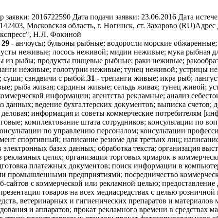
р заявки:
2016722590
Дата подачи заявки:
23.06.2016
Дата истече
03, Московская область, г. Ногинск, ст. Захарово (RU)
Адрес 
спресс", Н.Л. Фокиной
0
29
- анчоусы; бульоны рыбные; водоросли морские обжаренные;
густы неживые; лосось неживой; мидии неживые; мука рыбная д
 из рыбы; продукты пищевые рыбные; раки неживые; ракообраз
епанги неживые; голотурии неживые; тунец неживой; устрицы н
; суши; сэндвичи с рыбой.
31
- трепанги живые; икра рыб; лангу
ые; рыба живая; сардины живые; сельдь живая; тунец живой; у
о коммерческой информации; агентства рекламные; анализ себест
 данных; ведение бухгалтерских документов; выписка счетов; д
деловая; информация и советы коммерческие потребителям [инфо
говые; комплектование штата сотрудников; консультации по воп
консультации по управлению персоналом; консультации професси
жмент спортивный; написание резюме для третьих лиц; написани
электронных базах данных; обработка текста; организация выст
д в рекламных целях; организация торговых ярмарок в коммерче
дготовка платежных документов; поиск информации в компьютер
ли промышленными предприятиями; посредничество коммерческо
еб-сайтов с коммерческой или рекламной целью; предоставление
 презентация товаров на всех медиасредствах с целью розничной
едств, ветеринарных и гигиенических препаратов и материалов 
дования и аппаратов; прокат рекламного времени в средствах м