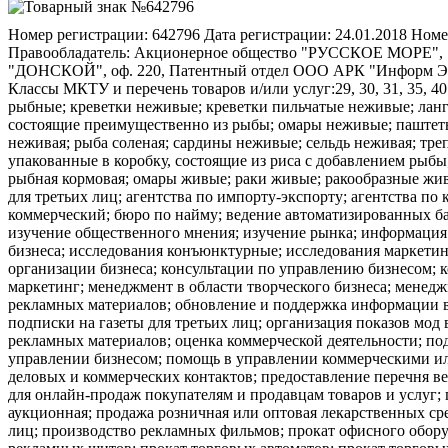
Номер регистрации:
642796
Дата регистрации:
24.01.2018
Номе
Правообладатель:
Акционерное общество "РУССКОЕ МОРЕ", 1424
"ДОНСКОЙ", оф. 220, Патентный отдел ООО АРК "Информ Эк
Классы МКТУ и перечень товаров и/или услуг:
29, 30, 31, 35, 4
рыбные; креветки неживые; креветки пильчатые неживые; лан
состоящие преимущественно из рыбы; омары неживые; паштеты
неживая; рыба соленая; сардины неживые; сельдь неживая; тр
упакованные в коробку, состоящие из риса с добавлением рыбы
рыбная кормовая; омары живые; раки живые; ракообразные жив
для третьих лиц; агентства по импорту-экспорту; агентства п
коммерческий; бюро по найму; ведение автоматизированных баз
изучение общественного мнения; изучение рынка; информация 
бизнеса; исследования конъюнктурные; исследования маркетин
организации бизнеса; консультации по управлению бизнесом; 
маркетинг; менеджмент в области творческого бизнеса; менед
рекламных материалов; обновление и поддержка информации в 
подписки на газеты для третьих лиц; организация показов мо
рекламных материалов; оценка коммерческой деятельности; по
управлении бизнесом; помощь в управлении коммерческими и
деловых и коммерческих контактов; предоставление перечня в
для онлайн-продаж покупателям и продавцам товаров и услуг;
аукционная; продажа розничная или оптовая лекарственных ср
лиц; производство рекламных фильмов; прокат офисного обору