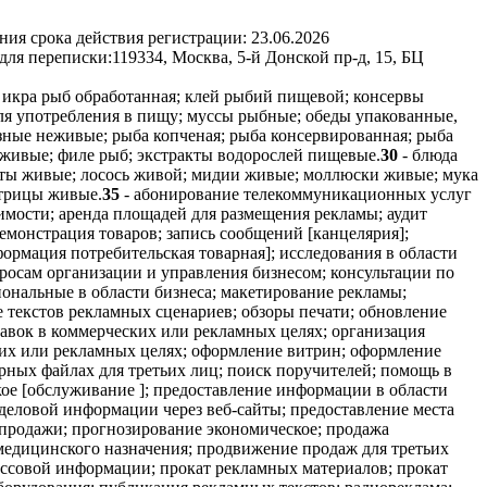
ния срока действия регистрации:
23.06.2026
для переписки:
119334, Москва, 5-й Донской пр-д, 15, БЦ
 икра рыб обработанная; клей рыбий пищевой; консервы
ля употребления в пищу; муссы рыбные; обеды упакованные,
ные неживые; рыба копченая; рыба консервированная; рыба
еживые; филе рыб; экстракты водорослей пищевые.
30
- блюда
сты живые; лосось живой; мидии живые; моллюски живые; мука
стрицы живые.
35
- абонирование телекоммуникационных услуг
оимости; аренда площадей для размещения рекламы; аудит
емонстрация товаров; запись сообщений [канцелярия];
рмация потребительская товарная]; исследования в области
росам организации и управления бизнесом; консультации по
ональные в области бизнеса; макетирование рекламы;
е текстов рекламных сценариев; обзоры печати; обновление
авок в коммерческих или рекламных целях; организация
ских или рекламных целях; оформление витрин; оформление
ных файлах для третьих лиц; поиск поручителей; помощь в
е [обслуживание ]; предоставление информации в области
 деловой информации через веб-сайты; предоставление места
 продажи; прогнозирование экономическое; продажа
медицинского назначения; продвижение продаж для третьих
ассовой информации; прокат рекламных материалов; прокат