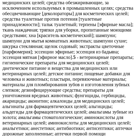
медицинских целей; средства обезжиривающие, за
исключением используемых в промышленных целях; средства
обесцвечивающие [деколораторы] для косметических целей;
средства туалетные против потения [туалетные
принадлежности]; тальк туалетный; терпены [эфирные масла];
ткань наждачная; тряпки для уборки, пропитанные моющими
средствами; хна [краситель косметический]; шампуни;
шампуни для мытья комнатных животных; шампуни сухие;
шкурка стеклянная; щелок содовый; экстракты цветочные
[парфюмерия]; эссенции эфирные; эссенция из бадьяна;
эссенция мятная [эфирное масло].
5
- ветеринарные препараты; гигиенические препараты для медицинских целей; диетическое питание и вещества для медицинских или ветеринарных целей; детское питание; пищевые добавки для человека и животных; пластыри, перевязочные материалы; материалы для пломбирования зубов и изготовления зубных слепков; дезинфицирующие средства; препараты для уничтожения вредных животных; фунгициды, гербициды, акарициды; аконитин; алкалоиды для медицинских целей; альгинаты для фармацевтических целей; альгициды; альдегиды для фармацевтических целей; амальгамы зубные из золота; амальгамы стоматологические; аминокислоты для ветеринарных целей; аминокислоты для медицинских целей; анальгетики; анестетики; антибиотики; антисептики; аптечки дорожные заполненные; аптечки первой помощи заполненные; ацетат алюминия для фармацевтических целей; ацетаты для фармацевтических целей; бактерициды; бальзамы для медицинских целей; бандажи перевязочные; биоциды; браслеты для медицинских целей; браслеты противоревматические; бром для фармацевтических целей; бумага для горчичников; бумага клейкая от мух; бумага реактивная для медицинских или ветеринарных целей; бумага с особой пропиткой от моли; вазелин для медицинских целей; вакцины; ванны кислородные; вата антисептическая; вата асептическая; вата гигроскопическая; вата для медицинских целей; вата хлопковая для медицинских целей; вещества диетические для медицинских целей; вещества контрастные радиологические для медицинских целей; вещества питательные для микроорганизмов; вещества радиоактивные для медицинских целей; висмут азотнокислый основной для фармацевтических целей; вода мелиссовая для фармацевтических целей; вода морская для лечебных ванн; воды минеральные для медицинских целей; воды термальные; волокна пищевые; воск формовочный для стоматологических целей; газы для медицинских целей; гваякол для фармацевтических целей; гематоген; гемоглобин; гидрастин; гидрастинин; глицерин для медицинских целей; глицерофосфаты; глюкоза для медицинских целей; горечавка для фармацевтических целей; гормоны для медицинских целей; горчица для фармацевтических целей; горчичники; грязи для ванн; грязи лечебные; гуммигут для медицинских целей; гурьюн-бальзам для медицинских целей; дезодоранты для освежения воздуха; дезодоранты, за исключением предназначенных для человека или животных; дезодораторы для одежды или текстильных изделий; диастаза для медицинских целей; дигиталин; добавки минеральные пищевые; добавки пищевые; добавки пищевые белковые; добавки пищевые для животных; добавки пищевые из альгината; добавки пищевые из глюкозы; добавки пищевые из казеина; добавки пищевые из лецитина; добавки пищевые из масла льняного семени; добавки пищевые из прополиса; добавки пищевые из протеина; добавки пищевые из протеина для животных; добавки пищевые из пчелиного маточного молочка; добавки пищевые из пыльцы растений; добавки пищевые из ростков пшеницы; добавки пищевые из семян льна; добавки пищевые ферментные; дрожжи для фармацевтических целей; желатин для медицинских целей; жир рыбий; изотопы для медицинских целей; инсектициды; йод для фармацевтических целей; йодиды для фармацевтических целей; йодиды щелочных металлов для фармацевтических целей; йодоформ; каломель; камень виннокислый для фармацевтических целей; камень винный для фармацевтических целей; камфора для медицинских целей; капсулы для лекарств; капсулы для фармацевтических целей; карандаши гемостатические; карандаши для лечения бородавок; карандаши каустические; карандаши от головной боли; карбонил [противопаразитарное средство]; каустики для фармацевтических целей; кашу для фармацевтических целей; квассия для медицинских целей; квебрахо для медицинских целей; кислород для медицинских целей; кислота галловая для фармацевтических целей; кислоты для фармацевтических целей; клеи для зубных протезов; клетки стволовые для ветеринарных целей; клетки стволовые для медицинских целей; кокаин; коллодий для фармацевтических целей; кольца противомозольные для ног; кольца противоревматические; конфеты лекарственные; кора ангустура для медицинских целей; кора деревьев для фармацевтических целей; кора кедрового дерева, используемая в качестве репеллента; кора кондураговая для медицинских целей; кора кротоновая; кора мангрового дерева для фармацевтических целей; кора миробалана для фармацевтических целей; кора хинного дерева для медицинских целей; корни лекарственные; корни ревеня для фармацевтических целей; корпия для медицинских целей; крахмал для диетических или фармацевтических целей; креозот для фармацевтических целей; кровь для медицинских целей; культуры микроорганизмов для медицинских или ветеринарных целей; кураре; лаки для зубов; лакричник для фармацевтических целей; лактоза для фармацевтических целей; леденцы лекарственные; лейкопластыри; лекарства от запоров; ленты клейкие для медицинских целей; лецитин для медицинских целей; лосьоны для ветеринарных целей; лосьоны для собак; лубриканты для интимных целей; люпулин для фармацевтических целей; магнезия для фармацевтических целей; мази от солнечных ожогов; мази ртутные; мази, предохраняющие от обморожения, для фармацевтических целей; марля для перевязок; масла лекарственные; масло горчичное для медицинских целей; масло камфорное для медицинских целей; масло касторовое для медицинских целей; масло терпентинное для фармацевтических целей; масло укропное для медицинских целей; мастики для зубов; материалы абразивные стоматологические; материалы перевязочные медицинские; материалы хирургические перевязочные; медикаменты для ветеринарных целей; медикаменты для серотерапии; медикаменты стоматологические; ментол; молескин для медицинских целей; молоко миндальное для фармацевтических целей; молочко маточное пчелиное для фармацевтических целей; молочные ферменты для фармацевтических целей; мох ирландский для медицинских целей; мука для фармацевтических целей; мука из льняного семени для фармацевтических целей; мука рыбная для фармацевтических целей; мухоловки клейкие; мята для фармацевтических целей; напитки диетические для медицинских целей; напитки из солодового молока для медицинских целей; настои лекарственные; настойка йода; настойка эвкалипта для фармацевтических целей; настойки для медицинских целей; опий; оподельдок; отвары для фармацевтических целей; ошейники противопаразитарные для животных; палочки лакричные для фармацевтических целей; палочки серные [дезинфицирующие средства]; пастилки для фармацевтических целей; пектины для фармацевтических целей; пепсины для фармацевтических целей; пептоны для фармацевтических целей; пероксид водорода для медицинских целей; пестициды; питание детское; пиявки медицинские; плазма крови; повязки глазные, используемые в медицинских целях; повязки для горячих компрессов; повязки для компрессов; повязки наплечные хирургические; подгузники [детские пеленки]; подгузники для домашних животных; подушечки мозольные; подушечки, используемые при кормлении грудью; помады медицинские; порошок из шпанских мушек; порошок пиретрума; пояса для гигиенических женских прокладок; препараты антидиуретические; препараты бактериальные для медицинских и ветеринарных целей; препараты бактериологические для медицинских или ветеринарных целей; препараты бальзамические для медицинских целей; препараты белковые для медицинских целей; препараты биологические для ветеринарных целей; препараты висмута для фармацевтических целей; препараты витаминные; препараты диагностические для медицинских целей; препараты для ванн лечебные; препараты для лечения геморроя; препараты для лечения костных мозолей; препараты для облегчения прорезывания зубов; препараты для обработки ожогов; препараты для окуривания медицинские; препараты для органотерапии; препараты для очистки воздуха; препараты для промывания глаз; препараты для расширения бронхов; препараты для снижения половой активности; препараты для стерилизации; препараты для стерилизации почвы; препараты для удаления мозолей; препараты для удаления перхоти фармацевтические; препараты для уничтожения вредных растений; препараты для уничтожения домовых грибов; препараты для уничтожения личинок насекомых; препараты для уничтожения мух; препараты для уничтожения мышей; препараты для уничтожения наземных моллюсков; препараты для уничтожения паразитов; препараты для чистки контактных линз; препараты известковые для фармацевтических целей; препараты лекарственные для ванн; препараты медицинские для роста волос; препараты опиумные; препараты противоспоровые; препараты с алоэ вера для фармацевтических целей; препараты с микроэлементами для человека или животных; препараты сульфамидные [лекарственные препараты]; препараты фармацевтические от солнечных ожогов; препараты ферментативные для ветеринарных целей; препараты ферментативные для медицинских целей; препараты химические для ветеринарных целей; препараты химические для диагностики беременности; препараты химические для медицинских целей; препараты химические для обработки злаков, пораженных головней; препараты химические для обработки пораженного винограда; препараты химические для обработки против милдью; препараты химические для обработки против филлоксеры; препараты химические для фармацевтических целей; препараты, используемые при обморожении; препараты, предохраняющие от моли; примочки глазные; примочки свинцовые; проводники химические для электрокардиографических электродов; продукты белковые пищевые для медицинских целей; продукты диетические пищевые для медицинских целей; продукты обработки хлебных злаков побочные для диетических и медицинских целей; прокладки гигиенические; прокладки гигиенические для страдающих недержанием; прокладки гигиенические женские; прокладки ежедневные [гигиенические]; прополис для фармацевтических целей; пудра жемчужная для медицинских целей; радий для медицинских целей; раствор хлораля водный для фармацевтических целей; растворители для удаления лейкопластырей; растворы вагинальные; растворы для контактных линз; реактивы химические для медицинских или ветеринарных целей; резина для медицинск