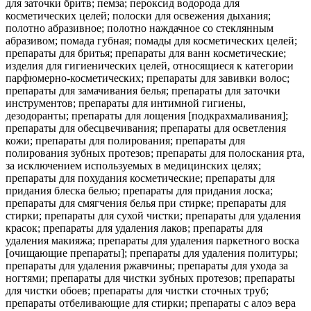
для заточки бритв; пемза; пероксид водорода для
косметических целей; полоски для освежения дыхания;
полотно абразивное; полотно наждачное со стеклянным
абразивом; помада губная; помады для косметических целей;
препараты для бритья; препараты для ванн косметические;
изделия для гигиенических целей, относящиеся к категории
парфюмерно-косметических; препараты для завивки волос;
препараты для замачивания белья; препараты для заточки
инструментов; препараты для интимной гигиены,
дезодоранты; препараты для лощения [подкрахмаливания];
препараты для обесцвечивания; препараты для осветления
кожи; препараты для полирования; препараты для
полирования зубных протезов; препараты для полоскания рта,
за исключением используемых в медицинских целях;
препараты для похудания косметические; препараты для
придания блеска белью; препараты для придания лоска;
препараты для смягчения белья при стирке; препараты для
стирки; препараты для сухой чистки; препараты для удаления
красок; препараты для удаления лаков; препараты для
удаления макияжа; препараты для удаления паркетного воска
[очищающие препараты]; препараты для удаления политуры;
препараты для удаления ржавчины; препараты для ухода за
ногтями; препараты для чистки зубных протезов; препараты
для чистки обоев; препараты для чистки сточных труб;
препараты отбеливающие для стирки; препараты с алоэ вера