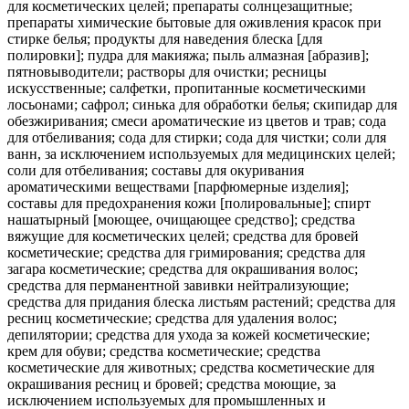
для косметических целей; препараты солнцезащитные;
препараты химические бытовые для оживления красок при
стирке белья; продукты для наведения блеска [для
полировки]; пудра для макияжа; пыль алмазная [абразив];
пятновыводители; растворы для очистки; ресницы
искусственные; салфетки, пропитанные косметическими
лосьонами; сафрол; синька для обработки белья; скипидар для
обезжиривания; смеси ароматические из цветов и трав; сода
для отбеливания; сода для стирки; сода для чистки; соли для
ванн, за исключением используемых для медицинских целей;
соли для отбеливания; составы для окуривания
ароматическими веществами [парфюмерные изделия];
составы для предохранения кожи [полировальные]; спирт
нашатырный [моющее, очищающее средство]; средства
вяжущие для косметических целей; средства для бровей
косметические; средства для гримирования; средства для
загара косметические; средства для окрашивания волос;
средства для перманентной завивки нейтрализующие;
средства для придания блеска листьям растений; средства для
ресниц косметические; средства для удаления волос;
депилятории; средства для ухода за кожей косметические;
крем для обуви; средства косметические; средства
косметические для животных; средства косметические для
окрашивания ресниц и бровей; средства моющие, за
исключением используемых для промышленных и