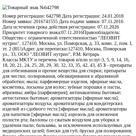
Номер регистрации:
642798
Дата регистрации:
24.01.2018
Номер заявки:
2016741555
Дата подачи заявки:
07.11.2016
Дата истечения срока действия регистрации:
07.11.2026
Приоритет товарного знака:
07.11.2016
Правообладатель:
Общество с ограниченной ответственностью "ЛЕОВИТ
нутрио", 127410, Москва, ул. Поморская, д. 33, комн. 2, пом. I,
эт. 2 (RU)
Адрес для переписки:
127410, Москва, Поморская
ул., 33, ООО "ЛЕОВИТ нутрио", Р.М. Кетрарь
Классы МКТУ и перечень товаров и/или услуг:
3, 5, 9, 14, 16,
18, 20, 21, 24, 25, 28, 29, 30, 32, 33, 35, 42, 43, 45
3
- препараты
для отбеливания и прочие вещества для стирки; препараты
для чистки, полирования, обезжиривания и абразивной
обработки; мыла; парфюмерные изделия, эфирные масла,
косметика, лосьоны для волос; зубные порошки и пасты,
абразивы; амбра [парфюмерия]; антинакипины бытовые;
антистатики бытовые; ароматизаторы [эфирные масла];
ароматизаторы воздуха; ароматизаторы для кондитерских
изделий из сдобного теста [эфирные масла]; ароматизаторы
для напитков [эфирные масла]; аэрозоль для освежения
полости рта; баллоны со сжатым воздухом для уборки и
удаления пыли; бальзамы, за исключением используемых для
медицинских целей; блески для губ; бруски для полирования;