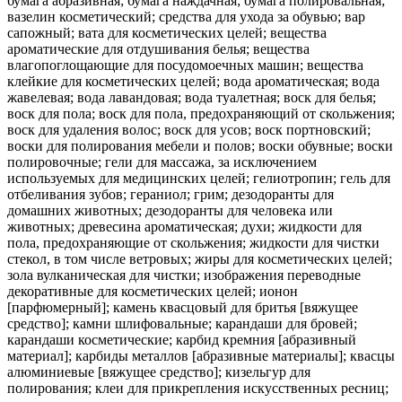
бумага абразивная; бумага наждачная; бумага полировальная;
вазелин косметический; средства для ухода за обувью; вар
сапожный; вата для косметических целей; вещества
ароматические для отдушивания белья; вещества
влагопоглощающие для посудомоечных машин; вещества
клейкие для косметических целей; вода ароматическая; вода
жавелевая; вода лавандовая; вода туалетная; воск для белья;
воск для пола; воск для пола, предохраняющий от скольжения;
воск для удаления волос; воск для усов; воск портновский;
воски для полирования мебели и полов; воски обувные; воски
полировочные; гели для массажа, за исключением
используемых для медицинских целей; гелиотропин; гель для
отбеливания зубов; гераниол; грим; дезодоранты для
домашних животных; дезодоранты для человека или
животных; древесина ароматическая; духи; жидкости для
пола, предохраняющие от скольжения; жидкости для чистки
стекол, в том числе ветровых; жиры для косметических целей;
зола вулканическая для чистки; изображения переводные
декоративные для косметических целей; ионон
[парфюмерный]; камень квасцовый для бритья [вяжущее
средство]; камни шлифовальные; карандаши для бровей;
карандаши косметические; карбид кремния [абразивный
материал]; карбиды металлов [абразивные материалы]; квасцы
алюминиевые [вяжущее средство]; кизельгур для
полирования; клеи для прикрепления искусственных ресниц;