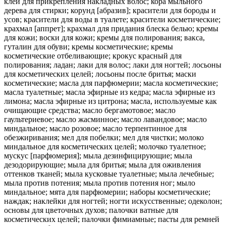
клеи для прикрепления накладных волос; кора мыльного
дерева для стирки; корунд [абразив]; красители для бороды и
усов; красители для воды в туалете; красители косметические;
крахмал [аппрет]; крахмал для придания блеска белью; кремы
для кожи; воски для кожи; кремы для полирования; вакса,
гуталин для обуви; кремы косметические; кремы
косметические отбеливающие; крокус красный для
полирования; ладан; лаки для волос; лаки для ногтей; лосьоны
для косметических целей; лосьоны после бритья; маски
косметические; масла для парфюмерии; масла косметические;
масла туалетные; масла эфирные из кедра; масла эфирные из
лимона; масла эфирные из цитрона; масла, используемые как
очищающие средства; масло бергамотовое; масло
гаультериевое; масло жасминное; масло лавандовое; масло
миндальное; масло розовое; масло терпентинное для
обезжиривания; мел для побелки; мел для чистки; молоко
миндальное для косметических целей; молочко туалетное;
мускус [парфюмерия]; мыла дезинфицирующие; мыла
дезодорирующие; мыла для бритья; мыла для оживления
оттенков тканей; мыла кусковые туалетные; мыла лечебные;
мыла против потения; мыла против потения ног; мыло
миндальное; мята для парфюмерии; наборы косметические;
наждак; наклейки для ногтей; ногти искусственные; одеколон;
основы для цветочных духов; палочки ватные для
косметических целей; палочки фимиамные; пасты для ремней