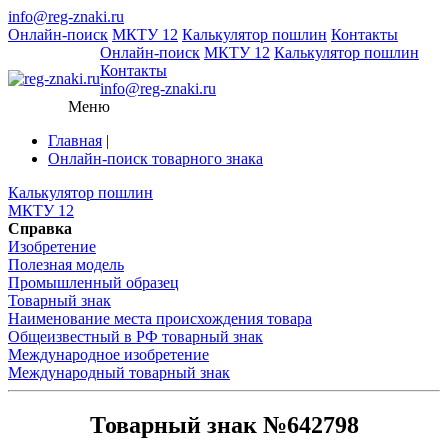
info@reg-znaki.ru
Онлайн-поиск
МКТУ 12
Калькулятор пошлин
Контакты
Онлайн-поиск
МКТУ 12
Калькулятор пошлин
Контакты
info@reg-znaki.ru
Меню
Главная
|
Онлайн-поиск товарного знака
Калькулятор пошлин
МКТУ 12
Справка
Изобретение
Полезная модель
Промышленный образец
Товарный знак
Наименование места происхождения товара
Общеизвестный в РФ товарный знак
Международное изобретение
Международный товарный знак
Товарный знак №642798