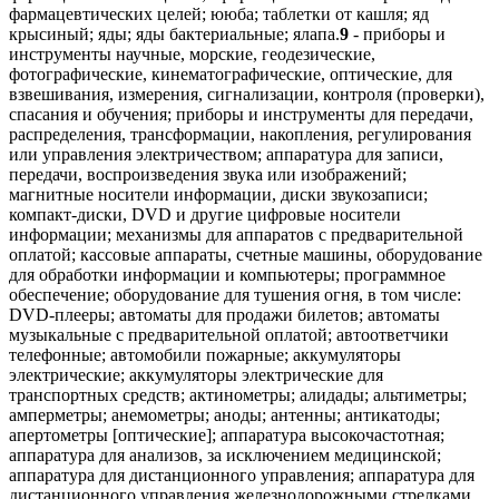
9
- приборы и инструменты научные, морские, геодезические, фотографические, кинематографические, оптические, для взвешивания, измерения, сигнализации, контроля (проверки), спасания и обучения; приборы и инструменты для передачи, распределения, трансформации, накопления, регулирования или управления электричеством; аппаратура для записи, передачи, воспроизведения звука или изображений; магнитные носители информации, диски звукозаписи; компакт-диски, DVD и другие цифровые носители информации; механизмы для аппаратов с предварительной оплатой; кассовые аппараты, счетные машины, оборудование для обработки информации и компьютеры; программное обеспечение; оборудование для тушения огня, в том числе: DVD-плееры; автоматы для продажи билетов; автоматы музыкальные с предварительной оплатой; автоответчики телефонные; автомобили пожарные; аккумуляторы электрические; аккумуляторы электрические для транспортных средств; актинометры; алидады; альтиметры; амперметры; анемометры; аноды; антенны; антикатоды; апертометры [оптические]; аппаратура высокочастотная; аппаратура для анализов, за исключением медицинской; аппаратура для дистанционного управления; аппаратура для дистанционного управления железнодорожными стрелками электродинамическая; аппаратура для дистанционного управления сигналами электродинамическая; аппаратура для наблюдения и контроля электрическая; аппаратура звукозаписывающая; аппараты глобальной системы позиционирования; аппараты дистилляционные для научных целей; аппараты дифракционные [микроскопия]; аппараты для анализа состава воздуха; аппараты для контроля оплаты почтовыми марками; аппараты для передачи звука; аппараты для ферментации [приборы лабораторные]; аппараты дыхательные для подводного плавания; аппараты дыхательные, за исключением аппаратов искусственного дыхания; аппараты и установки для генерации рентгеновского излучения, за исключением используемых в медицине; аппараты коммутационные электрические; аппараты переговорные; аппараты перегонные лабораторные; аппараты проекционные; аппараты рентгеновские для промышленных целей; аппараты рентгеновские, за исключением используемых для медицинских целей; аппараты светокопировальные; аппараты светосигнальные [проблесковые]; аппараты стереоскопические; аппараты телефонные; аппараты факсимильные; аппараты фототелеграфные; аппараты электрические для дистанционного зажигания; ареометры для кислот; ацидометры; ареометры для определения плотности соляных растворов; ацидометры для аккумуляторных батарей; аэрометры; бакены светящиеся; буи светящиеся; банки аккумуляторов; барометры; батареи анодные; батареи гальванических элементов; батареи для систем зажигания; батареи солнечные; батареи электрические; безмены [весы]; бетатроны; бинокли; бирки для товаров электронные; бленды; блоки магнитной ленты для компьютеров; блоки памяти для компьютеров; брандспойты; браслеты идентификационные магнитные; брезент для спасательных работ; буи сигнальные; буи спасательные; буи указательные; буссоли; компасы; вакуумметры; ванны электролитические; вариометры; верньеры; нониусы; весы; весы конторские для писем; весы платформенные; весы прецизионные; вехи [геодезические инструменты]; рейки нивелирные [геодезические инструменты]; видеокамеры; видеокассеты; видеотелефоны; видеоэкраны; видоискатели для фотоаппаратов; вилки штепсельные [электрические соединения]; розетки штепсельные [электрические соединения]; соединения штепсельные [электрические]; винты микрометрические для оптических приборов и инструментов; вискозиметры; включатели электроцепи; волномеры; вольтметры; выключатели закрытые [электрические]; выпрямители тока; газоанализаторы; газометры [измерительные инструменты]; гальванометры; гарнитуры беспроводные для телефонов; гелиографы; гигрометры; гидрометры; гири; глазки [увеличительные линзы] дверные оптические; голограммы; графопостроители; громкоговорители; грузы для лотов; грузы для зондов; грузы для отвесов; дальномеры; денсиметры; денситометры; детали оптические; детекторы; детекторы дыма; детекторы фальшивых монет; диапозитивы [фотография]; диаскопы; диафрагмы [фотография]; диктофоны; динамометры; диоды светоизлучающие [СИД]; дискеты; диски магнитные; диски оптические; диски счетные; дисководы для компьютеров; дисководы с автоматической сменой дисков для компьютеров; ДНК-чипы; доски объявлений электронные; жилеты пуленепробиваемые; жилеты спасательные; жилы идентификационные для электрических проводов; зажимы носовые для пловцов и ныряльщиков; замки электрические; звонки [устройства тревожной сигнализации]; звонки аварийные электрические; звонки дверные электрические; звонки сигнальные; звукопроводы; зеркала для осмотровых работ; знаки дорожные светящиеся или механические; знаки механические; вывески механические; знаки светящиеся; вывески светящиеся; зонды глубоководные; зонды для научных исследований; зуммеры; иглы для проигрывателей; измерители; измерители давления; имитаторы для управления или проверки транспортных средств; инверторы [электрические]; индикаторы давления; индикаторы температурные; наклейки-индикаторы температуры, не для медицинских целей; инкубаторы для бактериальных культур; инструменты измерительные; инструменты космографические; инструменты математические; инструменты нивелирования; инструменты с оптическими окулярами; инструменты топографические; инструменты угломерные; интерфейсы для компьютеров; ионизаторы, за исключением используемых для обработки воздуха или воды; искрогасители; кабели коаксиальные; кабели оптико-волоконные; кабели электрические; калибры; калибры раздвижные; калибры резьбовые; калькуляторы; калькуляторы карманные; камеры декомпрессионные; камеры киносъемочные; карандаши электронные [элементы дисплеев]; каркасы электрических катушек; карточки идентификационные магнитные; картриджи для видеоигр; карты с магнитным кодом; каски для верховой езды; каски защитные; шлемы защитные; кассеты для фотопластинок; кассы-автоматы; катоды; катушки [фотография]; катушки индуктивности [обмотки]; катушки электрические; катушки электромагнитов; кинопленки экспонированные; клавиатуры компьютеров; клапаны соленоидные [электромагнитные переключатели]; клеммы [электричество]; книжки записные электронные; кнопки для звонков; коврики для \"мыши\"; кодеры магнитные; козырьки светозащитные; коллекторы электрические; кольца калибровочные; комбинезоны специальные защитные для летчиков; коммутаторы; компакт-диски [аудио-видео]; компакт-диски [неперезаписываемые]; компараторы; компасы морские; компьютеры персональные переносные; компьютеры портативные; конденсаторы электрические; контакты электрические; конусы для указания направления ветра; конусы дорожные сигнальные; коробки ответвительные [электричество]; коробки распределительные [электричество]; коробки соединительные [электричество]; корпуса аккумуляторов электрических; корпуса громкоговорителей; костюмы для подводного погружения; костюмы огнезащитные; кристаллы галеновые [детекторы]; круги светоотражающие, прикрепляемые к одежде, для предупреждения транспортных аварий; крышки защитные для штепсельных розеток; лаги [измерительные инструменты]; лазеры, за исключением используемых в медицинских целях; лактоденсиметры; лактометры; лампы вакуумные [радио]; лампы для фотолабораторий; лампы термоэлектронные; лампы усилительные электронные; лампы-вспышки [фотография]; ленты для чистки считывающих головок; ленты магнитные; ленты магнитные для видеозаписи; ленты мерные; лестницы спасательные пожарные; линейки [инструменты измерительные]; линейки логарифмические; линзы контактные; линзы корректирующие [оптика]; линзы оптические; линзы-конденсоры; лини лотов; линии магистральные электрические; ложки мерные; лупы [оптика]; лупы ткацкие; магниты; магниты декоративные; манекены для краш-тестов; манекены для тренировки в оказании помощи [приборы для обучения]; манипуляторы типа \"мышь\" [оборудование для обработки информации]; манометры; маски для подводного погружения; маски для сварщиков; маски защитные; материалы для линий электропередач [провода, кабели]; машины для подсчета голосов во время выборов; машины для подсчета и сортировки денег; машины и приборы для испытания материалов; мебель специальная для лабораторий; мегафоны; медиаплееры портативные; мембраны [акустика]; мембраны для научной аппаратуры; металлодетекторы для промышленных или военных целей; метрономы; метры [измерительные инструменты]; метры для плотничьих работ; метры портновские; механизмы для автоматов с предварительной оплатой; механизмы для аппаратов, приводимых в действие жетонами; механизмы предварительной оплаты для телевизоров; механизмы спусковые затворов [фотография]; микрометры; микропроцессоры; микроскопы; микротомы; микрофоны; модемы; молниеотводы; мониторы [компьютерное оборудование]; мониторы [программы для компьютеров]; муфты концевые [электричество]; муфты соединительные для кабелей; наборы инструментов для подготовки образцов [микроскопия]; назубники; наколенники для рабочих; наушники; нивелиры оптические; носители звукозаписи; носители информации оптические; носки с электрообогревом; обеспечение программное для компьютеров; оболочки для электрических кабелей; оболочки идентификационные для электрических проводов; оборудование для взвешивания; оборудование конторское с использованием перфокарт; оборудование спасательные; обувь для защиты от несчастных случаев, излучения и огня; объективы [линзы] [оптика]; объективы для астрофотографии; овоскопы; огнетушители; ограды электрифицированные; ограничители [электричество]; одежда для защиты от несчастных случаев, излучения и огня; одежда для защиты от огня; одежда для защиты от огня из асбестовых тканей; одежда специальная лабораторная; озонаторы; октанты; окуляры; омметры; опоры для запястий при работе с компьютерами; оправы для очков; оправы для пенсне; осциллографы; отвесы; отражатели [оптика]; очки [оптика]; очки солнцезащитные; очки спортивные; панели сигнальные светящиеся или механические; пейджеры; пенсне; переводчики электронные карманные; передатчики [дистанционная связь];