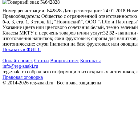
Номер регистрации:
642828
Дата регистрации:
24.01.2018
Номе
Правообладатель:
Общество с ограниченной ответственностью 
б-р, 3, стр. 1, 3 этаж, БЦ "Новинский", ООО "Л.Ло и Партнеры
Указание цвета или цветового сочетания:
белый, темно-зеленый
Классы МКТУ и перечень товаров и/или услуг:
32
32
- напитки 
изготовления напитков; соки фруктовые; сиропы для напитков;
изотонические; смузи [напитки на базе фруктовых или овощных
Показать в ФИПС
Онлайн поиск
Статьи
Вопрос-ответ
Контакты
info@reg-znaki.ru
reg-znaki.ru собрал всю информацию из открытых источников,
Правовая оговорка
© 2014-2026 reg-znaki.ru | Все права защищены