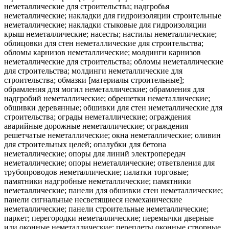
неметаллические для строительства; надгробья
неметаллические; накладки для гидроизоляции строительные
неметаллические; накладки стыковые для гидроизоляции
крыш неметаллические; насесты; настилы неметаллические;
облицовки для стен неметаллические для строительства;
обломы карнизов неметаллические; молдинги карнизов
неметаллические для строительства; обломы неметаллические
для строительства; молдинги неметаллические для
строительства; обмазки [материалы строительные];
обрамления для могил неметаллические; обрамления для
надгробий неметаллические; обрешетки неметаллические;
обшивки деревянные; обшивки для стен неметаллические для
строительства; ограды неметаллические; ограждения
аварийные дорожные неметаллические; ограждения
решетчатые неметаллические; окна неметаллические; оливин
для строительных целей; опалубки для бетона
неметаллические; опоры для линий электропередач
неметаллические; опоры неметаллические; ответвления для
трубопроводов неметаллические; палатки торговые;
памятники надгробные неметаллические; памятники
неметаллические; панели для обшивки стен неметаллические;
панели сигнальные несветящиеся немеханические
неметаллические; панели строительные неметаллические;
паркет; перегородки неметаллические; перемычки дверные
или оконные неметаллические; переплеты оконные створные