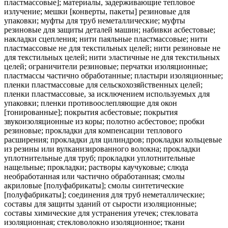
пластмассовые]; материалы, задерживающие тепловое
излучение; мешки [конверты, пакеты] резиновые для
упаковки; муфты для труб неметаллические; муфты
резиновые для защиты деталей машин; набивки асбестовые;
накладки сцепления; нити паяльные пластмассовые; нити
пластмассовые не для текстильных целей; нити резиновые не
для текстильных целей; нити эластичные не для текстильных
целей; ограничители резиновые; перчатки изоляционные;
пластмассы частично обработанные; пластыри изоляционные;
пленки пластмассовые для сельскохозяйственных целей;
пленки пластмассовые, за исключением используемых для
упаковки; пленки противоослепляющие для окон
[тонированные]; покрытия асбестовые; покрытия
звукоизоляционные из коры; полотно асбестовое; пробки
резиновые; прокладки для компенсации теплового
расширения; прокладки для цилиндров; прокладки кольцевые
из резины или вулканизированного волокна; прокладки
уплотнительные для труб; прокладки уплотнительные
нащельные; прокладки; растворы каучуковые; слюда
необработанная или частично обработанная; смолы
акриловые [полуфабрикаты]; смолы синтетические
[полуфабрикаты]; соединения для труб неметаллические;
составы для защиты зданий от сырости изоляционные;
составы химические для устранения утечек; стекловата
изоляционная; стекловолокно изоляционное; ткани