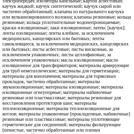
электропередач; изоляторы кабельные; картон асбестовый;
каучук жидкий; каучук синтетический; каучук сырой или
частично обработанный; клапаны из натурального каучука
или вулканизированного волокна; клапаны резиновые; кольца
резиновые; кольца уплотнительные водонепроницаемые;
краски изоляционные; лаки изоляционные; латекс [каучук];
ленты изоляционные; ленты клейкие, за исключением
медицинских, канцелярских или бытовых; ленты
самоклеящиеся, за исключением медицинских, канцелярских
или бытовых; листы асбестовые; листы вискозные, за
исключением упаковочных; листы целлофановые, за
исключением упаковочных; масла изоляционные; масло
изоляционное для трансформаторов; материалы армирующие
для труб неметаллические; материалы для герметизации;
материалы для конопачения; материалы для тормозных
прокладок, частично обработанные; материалы
звукоизоляционные; материалы изоляционные; материалы
изоляционные огнеупорные; материалы набивочные
резиновые или пластмассовые; материалы резиновые для
восстановления протекторов шин; материалы
теплоизоляционные; материалы теплоизоляционные для
котлов; материалы упаковочные [прокладочные, набивочные]
резиновые или пластмассовые; материалы уплотняющие
герметические для соединений; материалы фильтрующие
[пенистые, частично обработанные или пленки