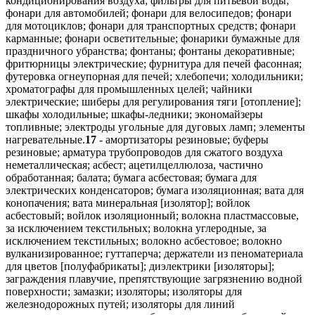
кондиционирования воздуха; фильтры для питьевой воды;
фонари для автомобилей; фонари для велосипедов; фонари
для мотоциклов; фонари для транспортных средств; фонари
карманные; фонари осветительные; фонарики бумажные для
праздничного убранства; фонтаны; фонтаны декоративные;
фритюрницы электрические; фурнитура для печей фасонная;
футеровка огнеупорная для печей; хлебопечи; холодильники;
хроматографы для промышленных целей; чайники
электрические; шиберы для регулирования тяги [отопление];
шкафы холодильные; шкафы-ледники; экономайзеры
топливные; электроды угольные для дуговых ламп; элементы
нагревательные.
17
- амортизаторы резиновые; буферы
резиновые; арматура трубопроводов для сжатого воздуха
неметаллическая; асбест; ацетилцеллюлоза, частично
обработанная; балата; бумага асбестовая; бумага для
электрических конденсаторов; бумага изоляционная; вата для
конопачения; вата минеральная [изолятор]; войлок
асбестовый; войлок изоляционный; волокна пластмассовые,
за исключением текстильных; волокна углеродные, за
исключением текстильных; волокно асбестовое; волокно
вулканизированное; гуттаперча; держатели из пеноматериала
для цветов [полуфабрикаты]; диэлектрики [изоляторы];
заграждения плавучие, препятствующие загрязнению водной
поверхности; замазки; изоляторы; изоляторы для
железнодорожных путей; изоляторы для линий