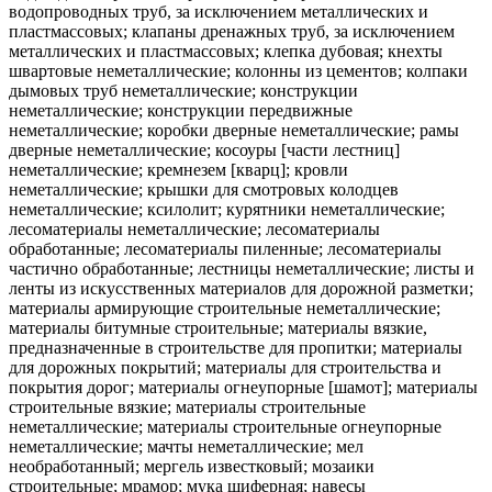
водопроводных труб, за исключением металлических и
пластмассовых; клапаны дренажных труб, за исключением
металлических и пластмассовых; клепка дубовая; кнехты
швартовые неметаллические; колонны из цементов; колпаки
дымовых труб неметаллические; конструкции
неметаллические; конструкции передвижные
неметаллические; коробки дверные неметаллические; рамы
дверные неметаллические; косоуры [части лестниц]
неметаллические; кремнезем [кварц]; кровли
неметаллические; крышки для смотровых колодцев
неметаллические; ксилолит; курятники неметаллические;
лесоматериалы неметаллические; лесоматериалы
обработанные; лесоматериалы пиленные; лесоматериалы
частично обработанные; лестницы неметаллические; листы и
ленты из искусственных материалов для дорожной разметки;
материалы армирующие строительные неметаллические;
материалы битумные строительные; материалы вязкие,
предназначенные в строительстве для пропитки; материалы
для дорожных покрытий; материалы для строительства и
покрытия дорог; материалы огнеупорные [шамот]; материалы
строительные вязкие; материалы строительные
неметаллические; материалы строительные огнеупорные
неметаллические; мачты неметаллические; мел
необработанный; мергель известковый; мозаики
строительные; мрамор; мука шиферная; навесы