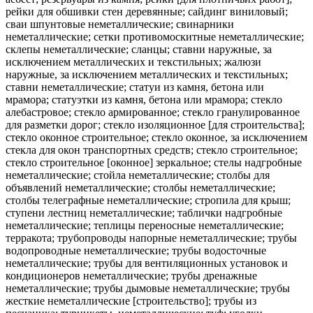
рейки для обшивки стен деревянные; сайдинг виниловый;
сваи шпунтовые неметаллические; свинарники
неметаллические; сетки противомоскитные неметаллические;
склепы неметаллические; сланцы; ставни наружные, за
исключением металлических и текстильных; жалюзи
наружные, за исключением металлических и текстильных;
ставни неметаллические; статуи из камня, бетона или
мрамора; статуэтки из камня, бетона или мрамора; стекло
алебастровое; стекло армированное; стекло гранулированное
для разметки дорог; стекло изоляционное [для строительства];
стекло оконное строительное; стекло оконное, за исключением
стекла для окон транспортных средств; стекло строительное;
стекло строительное [оконное] зеркальное; стелы надгробные
неметаллические; стойла неметаллические; столбы для
объявлений неметаллические; столбы неметаллические;
столбы телеграфные неметаллические; стропила для крыш;
ступени лестниц неметаллические; таблички надгробные
неметаллические; теплицы переносные неметаллические;
терракота; трубопроводы напорные неметаллические; трубы
водопроводные неметаллические; трубы водосточные
неметаллические; трубы для вентиляционных установок и
кондиционеров неметаллические; трубы дренажные
неметаллические; трубы дымовые неметаллические; трубы
жесткие неметаллические [строительство]; трубы из