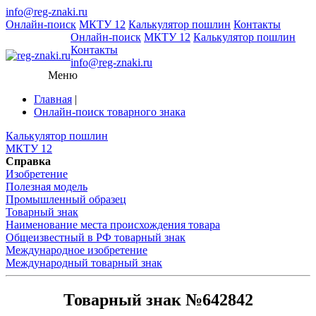
info@reg-znaki.ru
Онлайн-поиск
МКТУ 12
Калькулятор пошлин
Контакты
Онлайн-поиск
МКТУ 12
Калькулятор пошлин
Контакты
info@reg-znaki.ru
Меню
Главная
|
Онлайн-поиск товарного знака
Калькулятор пошлин
МКТУ 12
Справка
Изобретение
Полезная модель
Промышленный образец
Товарный знак
Наименование места происхождения товара
Общеизвестный в РФ товарный знак
Международное изобретение
Международный товарный знак
Товарный знак №642842