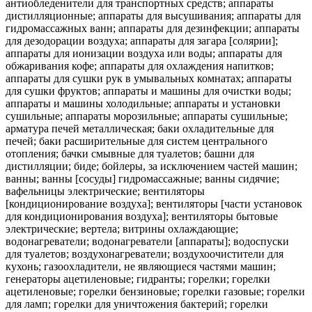
антиобледенители для транспортных средств; аппараты
дистилляционные; аппараты для высушивания; аппараты для
гидромассажных ванн; аппараты для дезинфекции; аппараты
для дезодорации воздуха; аппараты для загара [солярии];
аппараты для ионизации воздуха или воды; аппараты для
обжаривания кофе; аппараты для охлаждения напитков;
аппараты для сушки рук в умывальных комнатах; аппараты
для сушки фруктов; аппараты и машины для очистки воды;
аппараты и машины холодильные; аппараты и установки
сушильные; аппараты морозильные; аппараты сушильные;
арматура печей металлическая; баки охладительные для
печей; баки расширительные для систем центрального
отопления; бачки смывные для туалетов; башни для
дистилляции; биде; бойлеры, за исключением частей машин;
ванны; ванны [сосуды] гидромассажные; ванны сидячие;
вафельницы электрические; вентиляторы
[кондиционирование воздуха]; вентиляторы [части установок
для кондиционирования воздуха]; вентиляторы бытовые
электрические; вертела; витрины охлаждающие;
водонагреватели; водонагреватели [аппараты]; водоспуски
для туалетов; воздухонагреватели; воздухоочистители для
кухонь; газоохладители, не являющиеся частями машин;
генераторы ацетиленовые; гидранты; горелки; горелки
ацетиленовые; горелки бензиновые; горелки газовые; горелки
для ламп; горелки для уничтожения бактерий; горелки