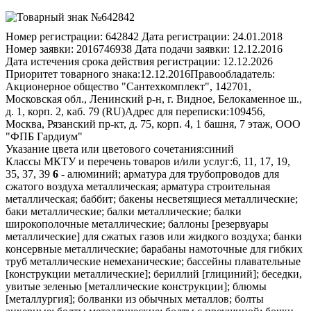
Номер регистрации:
642842
Дата регистрации:
24.01.2018
Номер заявки:
2016746938
Дата подачи заявки:
12.12.2016
Дата истечения срока действия регистрации:
12.12.2026
Приоритет товарного знака:
12.12.2016
Правообладатель:
Акционерное общество "Сантехкомплект", 142701,
Московская обл., Ленинский р-н, г. Видное, Белокаменное ш.,
д. 1, корп. 2, каб. 79 (RU)
Адрес для переписки:
109456,
Москва, Рязанский пр-кт, д. 75, корп. 4, 1 башня, 7 этаж, ООО
"ФПБ Гардиум"
Указание цвета или цветового сочетания:
синий
Классы МКТУ и перечень товаров и/или услуг:
6, 11, 17, 19,
35, 37, 39
6
- алюминий; арматура для трубопроводов для сжатого воздуха металлическая; арматура строительная металлическая; баббит; бакены несветящиеся металлические; баки металлические; балки металлические; балки широкополочные металлические; баллоны [резервуары металлические] для сжатых газов или жидкого воздуха; банки консервные металлические; барабаны намоточные для гибких труб металлические немеханические; бассейны плавательные [конструкции металлические]; бериллий [глициний]; беседки, увитые зеленью [металлические конструкции]; блюмы [металлургия]; болванки из обычных металлов; болты анкерные; болты металлические; болты с проушиной; бочки металлические; бочки причальные металлические; бочонки металлические; браслеты опознавательные для больниц металлические; бронза; бубенчики для животных; колокольчики для животных; бубенчики; колокола; колокольчики; буквы и цифры из обычных металлов, за исключением типографских; бункеры металлические; бюсты металлические; ванадий; ванны для птиц [конструкции металлические]; вентили металлические, за исключением деталей машин; клапаны металлические, за исключением деталей машин; верстаки с тисками металлические; винты металлические; шурупы металлические; вольеры металлические [конструкции]; вольфрам; воронки металлические немеханические; ворота металлические; порталы металлические; втулки [изделия скобяные металлические]; втулки обжимные металлические для рукояток; вывески металлические; вышки для прыжков в воду металлические; габариты погрузки для железнодорожных вагонов металлические; гайки металлические; галенит [руда]; гафний [кельтий]; гвозди; гвозди обивочные; гвозди финишные; гвозди подковные; германий; губки тисков металлические; двери металлические; дефлекторы дымовых труб металлические; дома сборные [наборы готовые] металлические; доски мемориальные металлические; дымоходы металлические; дюбели металлические; емкости для перемешивания строительного раствора металлические; емкости для упаковки металлические; емкости для хранения кислот металлические; жалюзи металлические; железо обручное; железо необработанное или частично обработанное; желоба водосточные металлические; желоба водосточные уличные металлические; жесть; задвижки дверные металлические; задвижки оконные металлические; задвижки плоские; зажимы для канатов, тросов металлические; зажимы металлические [скобы]; зажимы тормозные [башмаки для блокировки колес]; заклепки металлические; замки висячие; замки для коробок металлические; замки для сумок металлические; замки для портфелей металлические; замки для транспортных средств металлические; замки металлические, за исключением электрических; запоры металлические, за исключением электрических; замки пружинные; запоры пружинные; запоры для контейнеров металлические; затычки металлические; пробки металлические; защелки металлические; звенья натяжные соединительные; звенья соединительные для цепей металлические; колокольчики дверные металлические неэлектрические; знаки дорожные несветящиеся немеханические металлические; знаки номерные регистрационные металлические; пластины номерные регистрационные металлические; знаки сигнальные несветящиеся немеханические металлические; изгороди металлические; изделия замочные металлические [скобяные изделия]; изделия из бронзы [произведения искусства]; изделия из обычных металлов художественные; изделия скобяные металлические; индий; кабинки пляжные металлические; кабины телефонные металлические; кадмий; камеры покрасочные металлические; канаты для подвесных дорог; тросы для подвесных дорог; канаты металлические; каркасы для оранжерей металлические; каркасы для теплиц металлические; каркасы строительные металлические; карнизы металлические; катки [конструкции металлические]; керметы; металлокерамика; клапаны водопроводных труб металлические; клапаны дренажных труб металлические; клетки для диких животных металлические; ключи; кнехты швартовые металлические; кобальт необработанный; кокили [литейное производство]; колена для труб металлические; отводы для труб металлические; колесики для кроватей металлические; ролики для кроватей металлические; колесики для мебели металлические; ролики для мебели металлические; коллекторы для трубопроводов металлические; колонны для конструкций металлические; колонны обсадные для нефтяных скважин металлические; колпаки дымовых труб металлические; колпачки укупорочные для бутылок металлические; крышки для бутылок металлические; кронен-пробки для бутылок металлические; колпачки укупорочные металлические; колышки для палаток металлические; колышки металлические; стержни металлические; кольца для ключей металлические; кольца медные; кольца стопорные металлические; кольца уплотнительные металлические; кольца предохранительные металлические; комплекты дверные металлические; комплекты оконные металлические; конструкции металлические; конструкции передвижные металлические; конструкции стальные; контейнеры металлические [для хранения и транспортировки]; контррельсы металлические; корзины металлические; коробки дверные металлические; рамы дверные металлические; коробки для инструментов металлические; косоуры [части лестниц] металлические; краны для бочек металлические; крепи водонепроницаемые металлические; кровли металлические; кронштейны строительные металлические; консоли строительные металлические; круги поворотные [для рельсовых путей]; крышки винтовые для бутылок металлические; крышки для смотровых колодцев металлические; крюки [альпинистское снаряжение] металлические; крюки [скобяные изделия металлические]; крюки для котелков металлические; крюки для крепления шифера [скобяные изделия]; крючки вешалок для одежды металлические; крючки-вешалки для одежды металлические; курятники металлические; латунь необработанная или частично обработанная; ленты для обвязки или упаковки металлические; леса строительные металлические; лестницы металлические; лестницы приставные металлические; лимониты; листы стальные; литье стальное; ловушки для диких животных; силки для диких животных; капканы для диких животных; западни для диких животных; магний; марганец; материалы армирующие для бетона металлические; материалы армирующие для приводных ремней металлические; материалы армирующие для труб металлические; материалы армирующие строительные металлические; припои твердые; материалы для рельсовых путей железных дорог металлические; материалы для рельсовых путей фуникулеров металлические; материалы строительные металлические; материалы строительные огнеупорные металлические; мачты металлические; мачты стальные; медь необработанная или частично обработанная; мельхиор; металл листовой; металлы обычные необработанные или частично обработанные; металлы пирофорные; металлы порошкообразные; молдинги карнизов металлические; обломы карнизов металлические; молибден; молотки дверные металлические; муфты соединительные для труб металлические; навесы металлические [строительство]; надгробия из бронзы; надгробия металлические; накладки для гидроизоляции строительные металлические; накладки стыковые для гидроизоляции крыш металлические; накладки стыковые для рельсов; наковальни; наковальни [портативные]; наковальни двурогие; наконечники для прогулочных тростей металлические; наконечники для тросов металлические; наконечники для канатов металлические; наручники; насадки металлические; настилы металлические; натяжители для ремней металлические; натяжители металлических лент [звенья натяжные]; натяжители проволоки [звенья натяжные]; натяжители стальных лент [звенья натяжные]; нейзильбер; никель; ниобий; ниппели смазочные; нити обвязочные для сельскохозяйственных целей металлические; нити обвязочные металлические; номера для домов несветящиеся металлические; обвязки металлические для транспортировки грузов и погрузочно-разгрузочных работ; облицовки для стен металлические [строительство]; обрамления для могил металлические; обрамления для надгробий металлические; обрешетки металлические; обручи для бочек металлические; обручи для бочонков металлические; обшивки для стен металлические [строительство]; ограды металлические; ограждения аварийные дорожные металлические; ограждения защитные для деревьев металлические; ограждения решетчатые металлические; окна металлические; оковки для дверей; оковки для окон; олово; опалубки для бетона металлические; опилки металлические; опоры для линий электропередач металлические; опоры металлические; ответвления для трубопроводов металлические; памятники металлические; памятники надгробные металлические; панели для обшивки стен металлические; панели сигнальные несветящиеся немеханические металлические; панели строительные металлические; перегородки металлические; перемычки дверные или оконные металлические; переплеты оконные створные металлические; петли накладные металлические; пластинки для подклинивания металлические; платформы для запуска ракет металлические; платформы для транспортировки грузов металлические; поддоны для транспортировки грузов металлические; платформы сборные металлические; плитка напольная металлическая; плитки строительные металлические; плиты анкерные; плиты броневые; плиты надгробные металлические; плиты половые металлические; плиты стальные; пластины стальные; слябы стальные; заготовки плоские стальные; пломбы свинцовые; поддоны грузовые металлические; поддоны для транспортировки грузов и погрузочно-разгрузочных работ металлические; подносы металлические; подставки для дров в камине металлические; покрытия броневые; покрытия дорожные металлические; покрытия кровельные металлические; покрытия строительные металлические; полоса стальная; полотна дверные металлические; филенки дверные металлические; полы металлические; пороги дверные металлические; потолки металлические; припой золотой; припой серебряный; приспособления для закрывания дверей неэлектрические; приспособления для открывания дверей неэлектрические; приспособления зажимные для труб металлические; приспособления намоточные для гибких труб металлические немеханические; причалы плавучие для швартования судов металлические; проволок