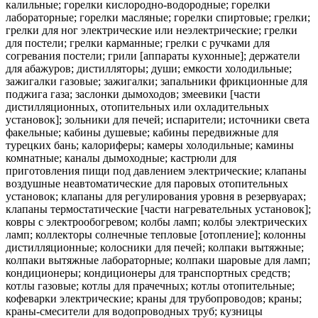
калильные; горелки кислородно-водородные; горелки
лабораторные; горелки масляные; горелки спиртовые; грелки;
грелки для ног электрические или неэлектрические; грелки
для постели; грелки карманные; грелки с ручками для
согревания постели; грили [аппараты кухонные]; держатели
для абажуров; дистилляторы; души; емкости холодильные;
зажигалки газовые; зажигалки; запальники фрикционные для
поджига газа; заслонки дымоходов; змеевики [части
дистилляционных, отопительных или охладительных
установок]; зольники для печей; испарители; источники света
факельные; кабины душевые; кабины передвижные для
турецких бань; калориферы; камеры холодильные; камины
комнатные; каналы дымоходные; кастрюли для
приготовления пищи под давлением электрические; клапаны
воздушные неавтоматические для паровых отопительных
установок; клапаны для регулирования уровня в резервуарах;
клапаны термостатические [части нагревательных установок];
ковры с электрообогревом; колбы ламп; колбы электрических
ламп; коллекторы солнечные тепловые [отопление]; колонны
дистилляционные; колосники для печей; колпаки вытяжные;
колпаки вытяжные лабораторные; колпаки шаровые для ламп;
кондиционеры; кондиционеры для транспортных средств;
котлы газовые; котлы для прачечных; котлы отопительные;
кофеварки электрические; краны для трубопроводов; краны;
краны-смесители для водопроводных труб; кузницы