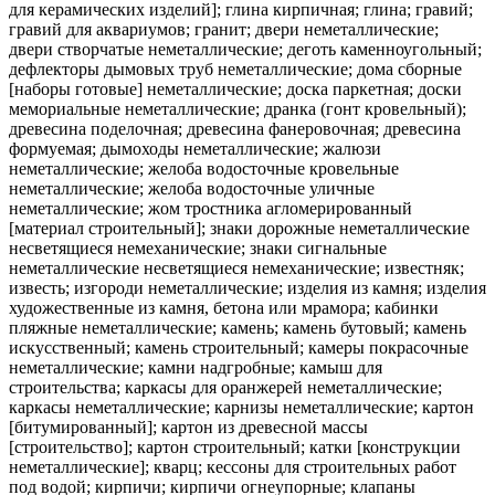
для керамических изделий]; глина кирпичная; глина; гравий;
гравий для аквариумов; гранит; двери неметаллические;
двери створчатые неметаллические; деготь каменноугольный;
дефлекторы дымовых труб неметаллические; дома сборные
[наборы готовые] неметаллические; доска паркетная; доски
мемориальные неметаллические; дранка (гонт кровельный);
древесина поделочная; древесина фанеровочная; древесина
формуемая; дымоходы неметаллические; жалюзи
неметаллические; желоба водосточные кровельные
неметаллические; желоба водосточные уличные
неметаллические; жом тростника агломерированный
[материал строительный]; знаки дорожные неметаллические
несветящиеся немеханические; знаки сигнальные
неметаллические несветящиеся немеханические; известняк;
известь; изгороди неметаллические; изделия из камня; изделия
художественные из камня, бетона или мрамора; кабинки
пляжные неметаллические; камень; камень бутовый; камень
искусственный; камень строительный; камеры покрасочные
неметаллические; камни надгробные; камыш для
строительства; каркасы для оранжерей неметаллические;
каркасы неметаллические; карнизы неметаллические; картон
[битумированный]; картон из древесной массы
[строительство]; картон строительный; катки [конструкции
неметаллические]; кварц; кессоны для строительных работ
под водой; кирпичи; кирпичи огнеупорные; клапаны