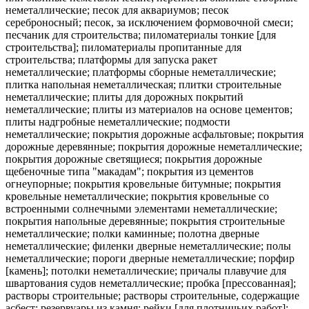
неметаллические; песок для аквариумов; песок
сереброносный; песок, за исключением формовочной смеси;
песчаник для строительства; пиломатериалы тонкие [для
строительства]; пиломатериалы пропитанные для
строительства; платформы для запуска ракет
неметаллические; платформы сборные неметаллические;
плитка напольная неметаллическая; плитки строительные
неметаллические; плиты для дорожных покрытий
неметаллические; плиты из материалов на основе цементов;
плиты надгробные неметаллические; подмости
неметаллические; покрытия дорожные асфальтовые; покрытия
дорожные деревянные; покрытия дорожные неметаллические;
покрытия дорожные светящиеся; покрытия дорожные
щебеночные типа "макадам"; покрытия из цементов
огнеупорные; покрытия кровельные битумные; покрытия
кровельные неметаллические; покрытия кровельные со
встроенными солнечными элементами неметаллические;
покрытия напольные деревянные; покрытия строительные
неметаллические; полки каминные; полотна дверные
неметаллические; филенки дверные неметаллические; полы
неметаллические; пороги дверные неметаллические; порфир
[камень]; потолки неметаллические; причалы плавучие для
швартования судов неметаллические; пробка [прессованная];
растворы строительные; растворы строительные, содержащие
асбест; резервуары из камня; рейки [для плотничьих работ];