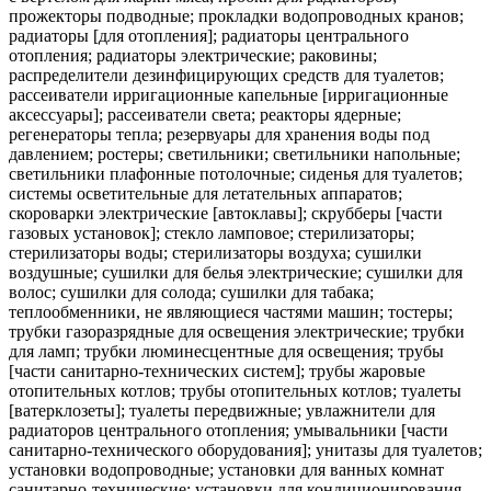
прожекторы подводные; прокладки водопроводных кранов;
радиаторы [для отопления]; радиаторы центрального
отопления; радиаторы электрические; раковины;
распределители дезинфицирующих средств для туалетов;
рассеиватели ирригационные капельные [ирригационные
аксессуары]; рассеиватели света; реакторы ядерные;
регенераторы тепла; резервуары для хранения воды под
давлением; ростеры; светильники; светильники напольные;
светильники плафонные потолочные; сиденья для туалетов;
системы осветительные для летательных аппаратов;
скороварки электрические [автоклавы]; скрубберы [части
газовых установок]; стекло ламповое; стерилизаторы;
стерилизаторы воды; стерилизаторы воздуха; сушилки
воздушные; сушилки для белья электрические; сушилки для
волос; сушилки для солода; сушилки для табака;
теплообменники, не являющиеся частями машин; тостеры;
трубки газоразрядные для освещения электрические; трубки
для ламп; трубки люминесцентные для освещения; трубы
[части санитарно-технических систем]; трубы жаровые
отопительных котлов; трубы отопительных котлов; туалеты
[ватерклозеты]; туалеты передвижные; увлажнители для
радиаторов центрального отопления; умывальники [части
санитарно-технического оборудования]; унитазы для туалетов;
установки водопроводные; установки для ванных комнат
санитарно-технические; установки для кондиционирования