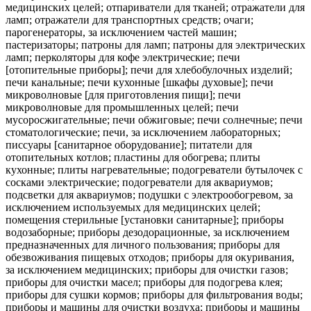
медицинских целей; отпариватели для тканей; отражатели для
ламп; отражатели для транспортных средств; очаги;
парогенераторы, за исключением частей машин;
пастеризаторы; патроны для ламп; патроны для электрических
ламп; перколяторы для кофе электрические; печи
[отопительные приборы]; печи для хлебобулочных изделий;
печи канальные; печи кухонные [шкафы духовые]; печи
микроволновые [для приготовления пищи]; печи
микроволновые для промышленных целей; печи
мусоросжигательные; печи обжиговые; печи солнечные; печи
стоматологические; печи, за исключением лабораторных;
писсуары [санитарное оборудование]; питатели для
отопительных котлов; пластины для обогрева; плиты
кухонные; плиты нагревательные; подогреватели бутылочек с
сосками электрические; подогреватели для аквариумов;
подсветки для аквариумов; подушки с электрообогревом, за
исключением используемых для медицинских целей;
помещения стерильные [установки санитарные]; приборы
водозаборные; приборы дезодорационные, за исключением
предназначенных для личного пользования; приборы для
обезвоживания пищевых отходов; приборы для окуривания,
за исключением медицинских; приборы для очистки газов;
приборы для очистки масел; приборы для подогрева клея;
приборы для сушки кормов; приборы для фильтрования воды;
приборы и машины для очистки воздуха; приборы и машины