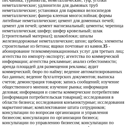
песчаника; турникеты, неметаллические; туф; уголки
неметаллические; удлинители для дымовых труб
неметаллические; установки для парковки велосипедов
неметаллические; фанера клееная многослойная; формы
литейные неметаллические; цемент для доменных печей;
цемент для печей; цемент магнезиальный; цементы; черепица
неметаллическая; шифер; шифер кровельный; шлак
[строительный материал]; шлакоблоки; шпалы
железнодорожные неметаллические; шпон; щебень; элементы
строительные из бетона; ящики почтовые из камня.
35
-
абонирование телекоммуникационных услуг для третьих лиц;
агентства по импорту-экспорту; агентства по коммерческой
информации; агентства рекламные; анализ себестоимости;
аренда площадей для размещения рекламы; аудит
коммерческий; бюро по найму; ведение автоматизированных
баз данных; ведение бухгалтерских документов; выписка
счетов; демонстрация товаров; запись сообщений; изучение
общественного мнения; изучение рынка; информация
деловая; информация и советы коммерческие потребителям
[информация потребительская товарная]; исследования в
области бизнеса; исследования конъюнктурные; исследования
маркетинговые; комплектование штата сотрудников;
консультации по вопросам организации и управления
бизнесом; консультации по организации бизнеса;
консультации по управлению бизнесом; консультации по