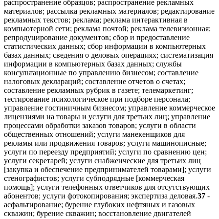
распространение образцов; распространение рекламных
материалов; рассылка рекламных материалов; редактирование
рекламных текстов; реклама; реклама интерактивная в
компьютерной сети; реклама почтой; реклама телевизионная;
репродуцирование документов; сбор и предоставление
статистических данных; сбор информации в компьютерных
базах данных; сведения о деловых операциях; систематизация
информации в компьютерных базах данных; службы
консультационные по управлению бизнесом; составление
налоговых деклараций; составление отчетов о счетах;
составление рекламных рубрик в газете; телемаркетинг;
тестирование психологическое при подборе персонала;
управление гостиничным бизнесом; управление коммерческое
лицензиями на товары и услуги для третьих лиц; управление
процессами обработки заказов товаров; услуги в области
общественных отношений; услуги манекенщиков для
рекламы или продвижения товаров; услуги машинописные;
услуги по переезду предприятий; услуги по сравнению цен;
услуги секретарей; услуги снабженческие для третьих лиц
[закупка и обеспечение предпринимателей товарами]; услуги
стенографистов; услуги субподрядные [коммерческая
помощь]; услуги телефонных ответчиков для отсутствующих
абонентов; услуги фотокопирования; экспертиза деловая.
37
-
асфальтирование; бурение глубоких нефтяных и газовых
скважин; бурение скважин; восстановление двигателей