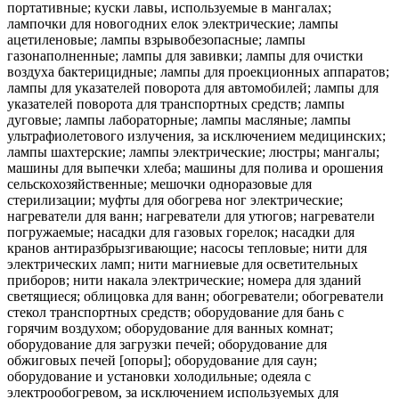
портативные; куски лавы, используемые в мангалах;
лампочки для новогодних елок электрические; лампы
ацетиленовые; лампы взрывобезопасные; лампы
газонаполненные; лампы для завивки; лампы для очистки
воздуха бактерицидные; лампы для проекционных аппаратов;
лампы для указателей поворота для автомобилей; лампы для
указателей поворота для транспортных средств; лампы
дуговые; лампы лабораторные; лампы масляные; лампы
ультрафиолетового излучения, за исключением медицинских;
лампы шахтерские; лампы электрические; люстры; мангалы;
машины для выпечки хлеба; машины для полива и орошения
сельскохозяйственные; мешочки одноразовые для
стерилизации; муфты для обогрева ног электрические;
нагреватели для ванн; нагреватели для утюгов; нагреватели
погружаемые; насадки для газовых горелок; насадки для
кранов антиразбрызгивающие; насосы тепловые; нити для
электрических ламп; нити магниевые для осветительных
приборов; нити накала электрические; номера для зданий
светящиеся; облицовка для ванн; обогреватели; обогреватели
стекол транспортных средств; оборудование для бань с
горячим воздухом; оборудование для ванных комнат;
оборудование для загрузки печей; оборудование для
обжиговых печей [опоры]; оборудование для саун;
оборудование и установки холодильные; одеяла с
электрообогревом, за исключением используемых для