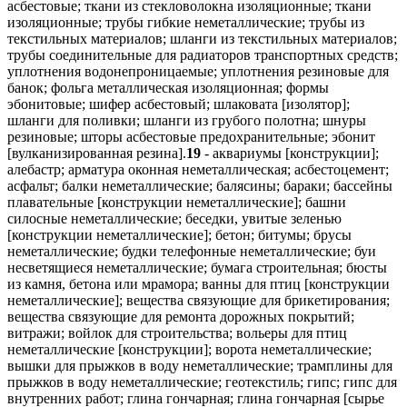
асбестовые; ткани из стекловолокна изоляционные; ткани
изоляционные; трубы гибкие неметаллические; трубы из
текстильных материалов; шланги из текстильных материалов;
трубы соединительные для радиаторов транспортных средств;
уплотнения водонепроницаемые; уплотнения резиновые для
банок; фольга металлическая изоляционная; формы
эбонитовые; шифер асбестовый; шлаковата [изолятор];
шланги для поливки; шланги из грубого полотна; шнуры
резиновые; шторы асбестовые предохранительные; эбонит
[вулканизированная резина].
19
- аквариумы [конструкции];
алебастр; арматура оконная неметаллическая; асбестоцемент;
асфальт; балки неметаллические; балясины; бараки; бассейны
плавательные [конструкции неметаллические]; башни
силосные неметаллические; беседки, увитые зеленью
[конструкции неметаллические]; бетон; битумы; брусы
неметаллические; будки телефонные неметаллические; буи
несветящиеся неметаллические; бумага строительная; бюсты
из камня, бетона или мрамора; ванны для птиц [конструкции
неметаллические]; вещества связующие для брикетирования;
вещества связующие для ремонта дорожных покрытий;
витражи; войлок для строительства; вольеры для птиц
неметаллические [конструкции]; ворота неметаллические;
вышки для прыжков в воду неметаллические; трамплины для
прыжков в воду неметаллические; геотекстиль; гипс; гипс для
внутренних работ; глина гончарная; глина гончарная [сырье