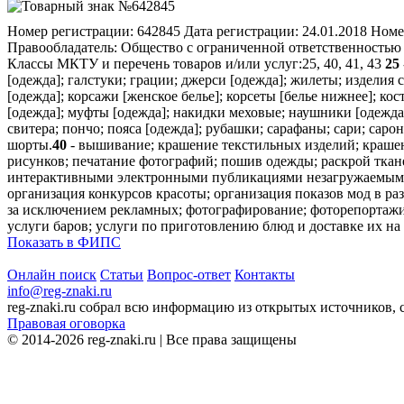
Номер регистрации:
642845
Дата регистрации:
24.01.2018
Номе
Правообладатель:
Общество с ограниченной ответственностью "
Классы МКТУ и перечень товаров и/или услуг:
25, 40, 41, 43
25
[одежда]; галстуки; грации; джерси [одежда]; жилеты; издели
[одежда]; корсажи [женское белье]; корсеты [белье нижнее]; 
[одежда]; муфты [одежда]; накидки меховые; наушники [одежда]
свитера; пончо; пояса [одежда]; рубашки; сарафаны; сари; сар
шорты.
40
- вышивание; крашение текстильных изделий; крашен
рисунков; печатание фотографий; пошив одежды; раскрой ткан
интерактивными электронными публикациями незагружаемыми; 
организация конкурсов красоты; организация показов мод в р
за исключением рекламных; фотографирование; фоторепортажи
услуги баров; услуги по приготовлению блюд и доставке их на
Показать в ФИПС
Онлайн поиск
Статьи
Вопрос-ответ
Контакты
info@reg-znaki.ru
reg-znaki.ru собрал всю информацию из открытых источников,
Правовая оговорка
© 2014-2026 reg-znaki.ru | Все права защищены