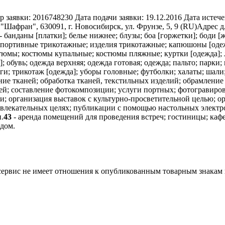
р заявки:
2016748230
Дата подачи заявки:
19.12.2016
Дата истече
Шафран", 630091, г. Новосибирск, ул. Фрунзе, 5, 9 (RU)
Адрес д
- банданы [платки]; белье нижнее; блузы; боа [горжетки]; боди [
я спортивные трикотажные; изделия трикотажные; капюшоны [оде
костюмы; костюмы купальные; костюмы пляжные; куртки [одежда];
; обувь; одежда верхняя; одежда готовая; одежда; пальто; парки
онги; трикотаж [одежда]; уборы головные; футболки; халаты; ша
ие тканей; обработка тканей, текстильных изделий; обрамление
ей; составление фотокомпозиции; услуги портных; фотогравиров
организация выставок с культурно-просветительной целью; орг
азвлекательных целях; публикации с помощью настольных электр
.
43
- аренда помещений для проведения встреч; гостиницы; кафе
 дом.
 сервис не имеет отношения к опубликованным товарным знакам 