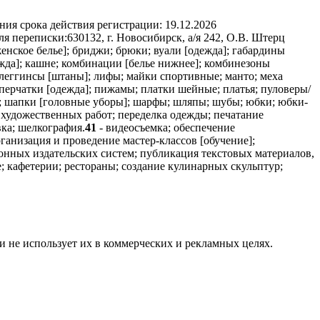
ния срока действия регистрации:
19.12.2026
ля переписки:
630132, г. Новосибирск, а/я 242, О.В. Штерц
женское белье]; бриджи; брюки; вуали [одежда]; габардины
жда]; кашне; комбинации [белье нижнее]; комбинезоны
 леггинсы [штаны]; лифы; майки спортивные; манто; меха
; перчатки [одежда]; пижамы; платки шейные; платья; пуловеры/
ли; шапки [головные уборы]; шарфы; шляпы; шубы; юбки; юбки-
 художественных работ; переделка одежды; печатание
ка; шелкография.
41
- видеосъемка; обеспечение
анизация и проведение мастер-классов [обучение];
онных издательских систем; публикация текстовых материалов,
; кафетерии; рестораны; создание кулинарных скульптур;
и не использует их в коммерческих и рекламных целях.