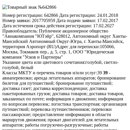
Номер регистрации:
642866
Дата регистрации:
24.01.2018
Номер заявки:
2017705959
Дата подачи заявки:
17.02.2017
Дата истечения срока действия регистрации:
17.02.2027
Правообладатель:
Публичное акционерное общество
"Авиакомпания "ЮТэйр", 628012, Автономный округ Ханты-
Мансийский Автономный Округ-Югра, г. Ханты-Мансийск,
территория Аэропорт (RU)
Адрес для переписки:
105066,
Москва, Токмаков пер., д. 5, стр. 1, ООО "Юридическая
компания "Усков и Партнеры"
Указание цвета или цветового сочетания:
голубой, светло-
голубой, белый
Классы МКТУ и перечень товаров и/или услуг:
39
39
-
авиаперевозки; аренда летательных аппаратов; бронирование
билетов для путешествий; бронирование путешествий;
доставка газет; доставка корреспонденции; доставка
пакетированных грузов; доставка товаров; доставка товаров,
заказанных по почте; информация о движении; информация
по вопросам перевозок; логистика транспортная; организация
путешествий; перевозка путешественников; перевозки
пассажирские; предоставление информации в области
маршрутов движения; прокат двигателей для летательных
аппаратов; работы погрузочно-разгрузочные; работы