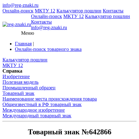
info@reg-znaki.ru
Онлайн-поиск
МКТУ 12
Калькулятор пошлин
Контакты
Онлайн-поиск
МКТУ 12
Калькулятор пошлин
Контакты
info@reg-znaki.ru
Меню
Главная
|
Онлайн-поиск товарного знака
Калькулятор пошлин
МКТУ 12
Справка
Изобретение
Полезная модель
Промышленный образец
Товарный знак
Наименование места происхождения товара
Общеизвестный в РФ товарный знак
Международное изобретение
Международный товарный знак
Товарный знак №642866