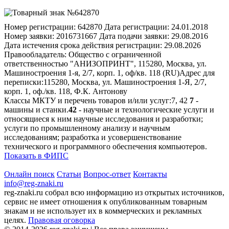
Номер регистрации:
642870
Дата регистрации:
24.01.2018
Номер заявки:
2016731667
Дата подачи заявки:
29.08.2016
Дата истечения срока действия регистрации:
29.08.2026
Правообладатель:
Общество с ограниченной
ответственностью "АНИЗОПРИНТ", 115280, Москва, ул.
Машиностроения 1-я, 2/7, корп. 1, оф/кв. 118 (RU)
Адрес для
переписки:
115280, Москва, ул. Машиностроения 1-Я, 2/7,
корп. 1, оф./кв. 118, Ф.К. Антонову
Классы МКТУ и перечень товаров и/или услуг:
7, 42
7
-
машины и станки.
42
- научные и технологические услуги и
относящиеся к ним научные исследования и разработки;
услуги по промышленному анализу и научным
исследованиям; разработка и усовершенствование
технического и программного обеспечения компьютеров.
Показать в ФИПС
Онлайн поиск
Статьи
Вопрос-ответ
Контакты
info@reg-znaki.ru
reg-znaki.ru собрал всю информацию из открытых источников,
сервис не имеет отношения к опубликованным товарным
знакам и не использует их в коммерческих и рекламных
целях.
Правовая оговорка