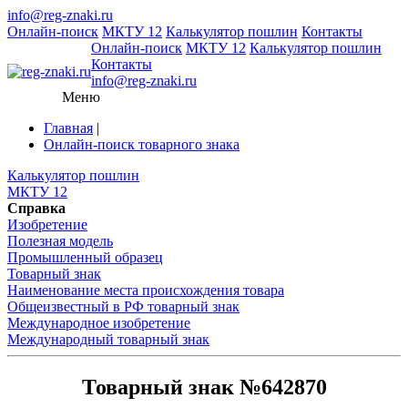
info@reg-znaki.ru
Онлайн-поиск
МКТУ 12
Калькулятор пошлин
Контакты
Онлайн-поиск
МКТУ 12
Калькулятор пошлин
Контакты
info@reg-znaki.ru
Меню
Главная
|
Онлайн-поиск товарного знака
Калькулятор пошлин
МКТУ 12
Справка
Изобретение
Полезная модель
Промышленный образец
Товарный знак
Наименование места происхождения товара
Общеизвестный в РФ товарный знак
Международное изобретение
Международный товарный знак
Товарный знак №642870