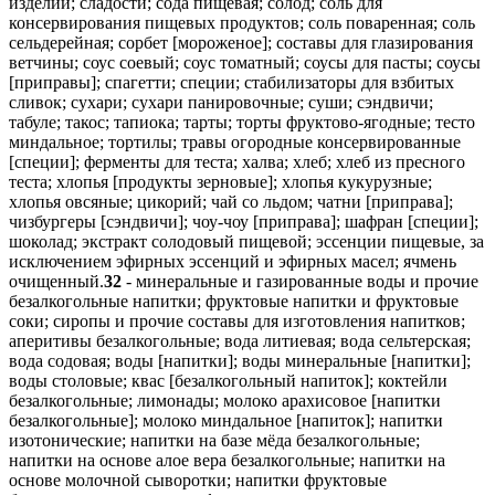
изделий; сладости; сода пищевая; солод; соль для
консервирования пищевых продуктов; соль поваренная; соль
сельдерейная; сорбет [мороженое]; составы для глазирования
ветчины; соус соевый; соус томатный; соусы для пасты; соусы
[приправы]; спагетти; специи; стабилизаторы для взбитых
сливок; сухари; сухари панировочные; суши; сэндвичи;
табуле; такос; тапиока; тарты; торты фруктово-ягодные; тесто
миндальное; тортилы; травы огородные консервированные
[специи]; ферменты для теста; халва; хлеб; хлеб из пресного
теста; хлопья [продукты зерновые]; хлопья кукурузные;
хлопья овсяные; цикорий; чай со льдом; чатни [приправа];
чизбургеры [сэндвичи]; чоу-чоу [приправа]; шафран [специи];
шоколад; экстракт солодовый пищевой; эссенции пищевые, за
исключением эфирных эссенций и эфирных масел; ячмень
очищенный.
32
- минеральные и газированные воды и прочие
безалкогольные напитки; фруктовые напитки и фруктовые
соки; сиропы и прочие составы для изготовления напитков;
аперитивы безалкогольные; вода литиевая; вода сельтерская;
вода содовая; воды [напитки]; воды минеральные [напитки];
воды столовые; квас [безалкогольный напиток]; коктейли
безалкогольные; лимонады; молоко арахисовое [напитки
безалкогольные]; молоко миндальное [напиток]; напитки
изотонические; напитки на базе мёда безалкогольные;
напитки на основе алое вера безалкогольные; напитки на
основе молочной сыворотки; напитки фруктовые