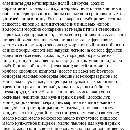
альгинаты для кулинарных целей; анчоусы; арахис
обработанный; белки для кулинарных целей; белок яичный;
бобы консервированные; бобы соевые консервированные для
употребления в пищу; бульоны; варенье имбирное; ветчина;
вещества жировые для изготовления пищевых жиров;
водоросли морские обжаренные; гнезда птичьи съедобные;
горох консервированный; грибы консервированные; желатин
пищевой; желе мясное; желе пищевое; желе фруктовое;
желток яичный; жир кокосовый; жир костный пищевой; жир
свиной; жиры животные; закуски лёгкие на основе фруктов;
изделия колбасные; изюм; икра; икра рыб обработанная;
йогурт; капуста квашеная; кефир [напиток молочный]; клей
рыбий пищевой; клемы [неживые]; коктейли молочные;
колбаса кровяная; компоты (десерт из вареных фруктов);
консервы мясные; консервы овощные; консервы рыбные;
консервы фруктовые; концентраты бульонные; корнишоны;
креветки; крем сливочный; крокеты; куколки бабочек
шелкопряда, употребляемые в пищу; кумыс; лангусты
неживые; лецитин для кулинарных целей; лосось; лук
консервированный; маргарин; маринад из шинкованных
овощей с острой приправой; мармелад, за исключением
кондитерских изделий; масла пищевые; масло арахисовое;
масло какао; масло кокосовое; масло кукурузное пищевое;
масло кунжутное пищевое; масло льняное для кулинарных
целей; масло оливковое пищевое; масло пальмовое пищевое;