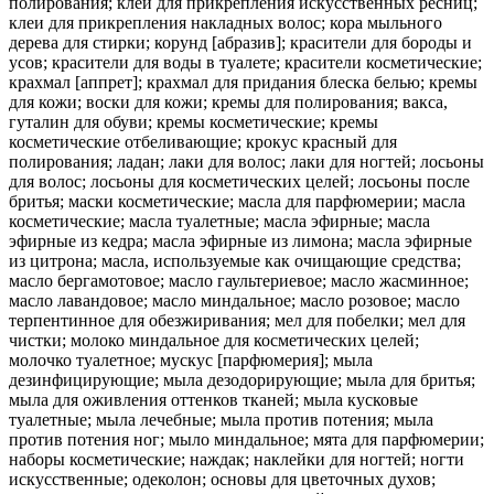
полирования; клеи для прикрепления искусственных ресниц;
клеи для прикрепления накладных волос; кора мыльного
дерева для стирки; корунд [абразив]; красители для бороды и
усов; красители для воды в туалете; красители косметические;
крахмал [аппрет]; крахмал для придания блеска белью; кремы
для кожи; воски для кожи; кремы для полирования; вакса,
гуталин для обуви; кремы косметические; кремы
косметические отбеливающие; крокус красный для
полирования; ладан; лаки для волос; лаки для ногтей; лосьоны
для волос; лосьоны для косметических целей; лосьоны после
бритья; маски косметические; масла для парфюмерии; масла
косметические; масла туалетные; масла эфирные; масла
эфирные из кедра; масла эфирные из лимона; масла эфирные
из цитрона; масла, используемые как очищающие средства;
масло бергамотовое; масло гаультериевое; масло жасминное;
масло лавандовое; масло миндальное; масло розовое; масло
терпентинное для обезжиривания; мел для побелки; мел для
чистки; молоко миндальное для косметических целей;
молочко туалетное; мускус [парфюмерия]; мыла
дезинфицирующие; мыла дезодорирующие; мыла для бритья;
мыла для оживления оттенков тканей; мыла кусковые
туалетные; мыла лечебные; мыла против потения; мыла
против потения ног; мыло миндальное; мята для парфюмерии;
наборы косметические; наждак; наклейки для ногтей; ногти
искусственные; одеколон; основы для цветочных духов;