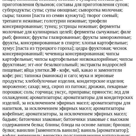
приготовления бульонов; составы для приготовления супов;
субпродукты; супы; супы овощные; сыворотка молочная;
сыры; тахини [паста из семян кунжута]; творог соевый;
трепанги неживые; голотурии неживые; трюфели
консервированные; тунец; устрицы неживые; ферменты
молочные для кулинарных целей; ферменты сычужные; филе
рыб; финики; фрукты глазированные; фрукты замороженные;
фрукты, консервированные в спирте; хлопья картофельные;
хумус [паста из турецкого гороха]; цедра фруктовая; чеснок
консервированный; чечевица консервированная; чипсы
картофельные; чипсы картофельные низкокалорийные; чипсы
фруктовые; эгг-ног безалкогольный; экстракты водорослей
пищевые; яйца улитки.
30
- кофе, чай, какао и заменители
кофе; рис; тапиока (маниока) и саго; мука и зерновые
продукты; хлебобулочные изделия, кондитерские изделия;
мороженое; сахар; мед, сироп из патоки; дрожжи, пекарные
порошки; соль; горчица; уксус, приправы; пряности; лед для
охлаждения; ароматизаторы; ароматизаторы для кондитерских
изделий, за исключением эфирных масел; ароматизаторы для
напитков, за исключением эфирных масел; ароматизаторы
кофейные; ароматизаторы, за исключением эфирных масел;
бадьян; батончики злаковые; батончики злаковые с высоким
содержанием белка; блины; блюда на основе лапши; бриоши;
булки; ванилин [заменитель ванили]; ваниль [ароматизатор];
вафли; вермишель; вещества подслащивающие натуральные;