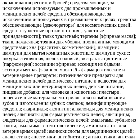
окрашивания ресниц и бровей; средства моющие, за
исключением используемых для промышленных и
медицинских целей; средства обезжиривающие, за
исключением используемых в промышленных целях; средства
обесцвечивающие [деколораторы] для косметических целей;
средства туалетные против потения [туалетные
принадлежности]; тальк туалетный; терпены [эфирные масла];
ткань наждачная; тряпки для уборки, пропитанные моющими
средствами; хна [краситель косметический]; шампуни;
шампуни для мытья комнатных животных; шампуни сухие;
шкурка стеклянная; щелок содовый; экстракты цветочные
[парфюмерия]; эссенции эфирные; эссенция из бадьяна;
эссенция мятная [эфирное масло].
5
- фармацевтические и ветеринарные препараты; гигиенические препараты для медицинских целей; диетическое питание и вещества для медицинских или ветеринарных целей; детское питание; пищевые добавки для человека и животных; пластыри, перевязочные материалы; материалы для пломбирования зубов и изготовления зубных слепков; дезинфицирующие средства; акарициды; аконитин; алкалоиды для медицинских целей; альгинаты для фармацевтических целей; альгицицы; альдегиды для фармацевтических целей; амальгамы зубные из золота; амальгамы стоматологические; аминокислоты для ветеринарных целей; аминокислоты для медицинских целей; анальгетики; анестетики; антибиотики; антисептики; аптечки дорожные заполненные; аптечки первой помощи заполненные; ацетат алюминия для фармацевтических целей; ацетаты для фармацевтических целей; бактерициды; бальзамы для медицинских целей; бандажи перевязочные; биоциды; браслеты для медицинских целей; браслеты противоревматические; бром для фармацевтических целей; бумага для горчичников; бумага реактивная для медицинских или ветеринарных целей; вазелин для медицинских целей; вакцины; ванны кислородные; вата антисептическая; вата асептическая; вата гигроскопическая; вата для медицинских целей; вата хлопковая для медицинских целей; вещества диетические для медицинских целей; вещества контрастные радиологические для медицинских целей; вещества питательные для микроорганизмов; вещества радиоактивные для медицинских целей; висмут азотнокислый основной для фармацевтических целей; вода мелиссовая для фармацевтических целей; вода морская для лечебных ванн; воды минеральные для медицинских целей; воды термальные; волокна пищевые; воск формовочный для стоматологических целей; газы для медицинских целей; гваякол для фармацевтических целей; гематоген; гемоглобин; гидрастин; гидрастинин; глицерин для медицинских целей; глицерофосфаты; глюкоза для медицинских целей; горечавка для фармацевтических целей; гормоны для медицинских целей; горчица для фармацевтических целей; горчичники; грязи для ванн; грязи лечебные; гуммигут для медицинских целей; гурьюн-бальзам для медицинских целей; дезодоранты для освежения воздуха; дезодоранты, за исключением предназначенных для человека или животных; дезодораторы для одежды или текстильных изделий; диастаза для медицинских целей; дигиталин; добавки минеральные пищевые; добавки пищевые; добавки пищевые белковые; добавки пищевые для животных; добавки пищевые из альгината; добавки пищевые из глюкозы; добавки пищевые из казеина; добавки пищевые из лецитина; добавки пищевые из масла льняного семени; добавки пищевые из прополиса; добавки пищевые из протеина; добавки пищевые из протеина для животных; добавки пищевые из пчелиного маточного молочка; добавки пищевые из пыльцы растений; добавки пищевые из ростков пшеницы; добавки пищевые из семян льна; добавки пищевые ферментные; дрожжи для фармацевтических целей; желатин для медицинских целей; жир рыбий; изотопы для медицинских целей; йод для фармацевтических целей; йодиды для фармацевтических целей; йодиды щелочных металлов для фармацевтических целей; йодоформ; каломель; камень виннокислый для фармацевтических целей; камень винный для фармацевтических целей; камфора для медицинских целей; капсулы для лекарств; капсулы для фармацевтических целей; карандаши гемостатические; карандаши для лечения бородавок; карандаши каустические; карандаши от головной боли; карбонил [противопаразитарное средство]; каустики для фармацевтических целей; кашу для фармацевтических целей; квассия для медицинских целей; квебрахо для медицинских целей; кислород для медицинских целей; кислота галловая для фармацевтических целей; кислоты для фармацевтических целей; клеи для зубных протезов; клетки стволовые для ветеринарных целей; клетки стволовые для медицинских целей; коллодий для фармацевтических целей; кольца противомозольные для ног; кольца противоревматические; конфеты лекарственные; кора ангустура для медицинских целей; кора деревьев для фармацевтических целей; кора кедрового дерева, используемая в качестве репеллента; кора кондураговая для медицинских целей; кора кротоновая; кора мангрового дерева для фармацевтических целей; кора миробалана для фармацевтических целей; кора хинного дерева для медицинских целей; корни лекарственные; корни ревеня для фармацевтических целей; корпия для медицинских целей; крахмал для диетических или фармацевтических целей; креозот для фармацевтических целей; кровь для медицинских целей; культуры микроорганизмов для медицинских или ветеринарных целей; кураре; лаки для зубов; лакричник для фармацевтических целей; лактоза для фармацевтических целей; леденцы лекарственные; лейкопластыри; лекарства от запоров; ленты клейкие для медицинских целей; лецитин для медицинских целей; лосьоны для ветеринарных целей; лосьоны для собак; лосьоны для фармацевтических целей; люпулин для фармацевтических целей; магнезия для фармацевтических целей; мази; мази для фармацевтических целей; мази от солнечных ожогов; мази ртутные; мази, предохраняющие от обморожения, для фармацевтических целей; марля для перевязок; масла лекарственные; масло горчичное для медицинских целей; масло камфорное для медицинских целей; масло касторовое для медицинских целей; масло терпентинное для фармацевтических целей; масло укропное для медицинских целей; мастики для зубов; материалы абразивные стоматологические; материалы для зубных слепков; материалы перевязочные медицинские; материалы хирургические перевязочные; медикаменты; медикаменты для ветеринарных целей; медикаменты для серотерапии; медикаменты для человека; медикаменты стоматологические; ментол; микстуры; молескин для медицинских целей; молоко миндальное для фармацевтических целей; молочко маточное пчелиное для фармацевтических целей; молочные ферменты для фармацевтических целей; мох ирландский для медицинских целей; мука для фармацевтических целей; мука из льняного семени для фармацевтических целей; мука рыбная для фармацевтических целей; мухоловки клейкие; мята для фармацевтических целей; напитки диетические для медицинских целей; напитки из солодового молока для медицинских целей; настои лекарственные; настойка йода; настойка эвкалипта для фармацевтических целей; настойки для медицинских целей; оподельдок; отвары для фармацевтических целей; ошейники противопаразитарные для животных; палочки лакричные для фармацевтических целей; палочки серные [дезинфицирующие средства]; пастилки для фармацевтических целей; пектины для фармацевтических целей; пепсины для фармацевтических целей; пептоны для фармацевтических целей; пероксид водорода для медицинских целей; плазма крови; повязки глазные, используемые в медицинских целях; повязки для горячих компрессов; повязки для компрессов; повязки наплечные хирургические; подгузники [детские пеленки]; подгузники для домашних животных; подушечки мозольные; подушечки, используемые при кормлении грудью; помады медицинские; порошок из шпанских мушек; порошок пиретрума; препараты антидиуретические; препараты бактериальные для медицинских и ветеринарных целей; препараты бактериологические для медицинских или ветеринарных целей; препараты бальзамические для медицинских целей; препараты белковые для медицинских целей; препараты биологические для ветеринарных целей; препараты биологические для медицинских целей; препараты висмута для фармацевтических целей; препараты витаминные; препараты диагностические для медицинских целей; препараты для ванн лечебные; препараты для лечения геморроя; препараты для лечения костных мозолей; препараты для облегчения прорезывания зубов; препараты для обработки ожогов; препараты для окуривания медицинские; препараты для органотерапии; препараты для очистки воздуха; препараты для промывания глаз; препараты для расширения бронхов; препараты для стерилизации почвы; препараты для удаления мозолей; препараты для удаления перхоти фармацевтические; препараты для ухода за кожей фармацевтические; препараты для чистки контактных линз; препараты известковые для фармацевтических целей; препараты лекарственные для ванн; препараты медицинские для роста волос; препараты противоспоровые; препараты с алоэ вера для фармацевтических целей; препараты с микроэлементами для человека или животных; препараты сульфамидные [лекарственные препараты]; препараты фармацевтические от солнечных ожогов; препараты ферментативные для ветеринарных целей; препараты ферментативные для медицинских целей; препараты химико-фармацевтические; препараты химические для ветеринарных целей; препараты химические для диагностики беременности; препараты химические для медицинских целей; препараты химические для фармацевтических целей; препараты, используемые при обморожении; примочки глазные; примочки свинцовые; проводники химические для электрокардиографических электродов; продукты белковые пищевые для медицинских целей; продукты диетические пищевые для медицинских целей; продукты обработки хлебных злаков побочные для диетических и медицинских целей; прополис для фармацевтических целей; пудра жемчужная для медицинских целей; радий для медицинских целей; раствор хлораля водный для фармацевтических целей; растворители для удаления лейкопластырей; растворы для контактных линз; реактивы химические для медицинских или ветеринарных целей; резина для медицинских целей; резина для стоматологических целей; резинка жевательная для медицинских целей; салфетки, пропитанные лекарственными средствами; сассапариль для медицинских целей; сахар для медицинских целей; сбор чайный противоастматический; семя льняное для фармацевтических целей; сиккативы [вещества для ускорения высыхания] для медицинских целей; сиропы для фармацевтических целей; скипидар для фармацевтических целей; смазки для медицинских целей; смеси молочные сухие для детского питания; сода питьевая для фармацевтических целей; соли для ванн для медицинских целей; соли для ванн из минеральных вод; соли для медицинских целей; соли калия для медицинских целей; соли натрия для медицинских целей; соли, входящие в состав минеральных вод; солод для фармацевтических цел