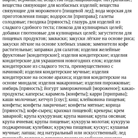
вещества связующие для колбасных изделий; вещества
связующие для мороженого [пищевой лед]; вода морская для
приготовления пищи; водоросли [приправа]; галеты
солодовые; гвоздика [пряность]; глазурь для изделий из
сладкого сдобного теста; глюкоза для кулинарных целей;
добавки глютеновые для кулинарных целей; загустители для
пищевых продуктов; закваски; закуски лёгкие на основе риса;
закуски лёгкие на основе хлебных злаков; заменители кофе
растительные; заправки для салатов; изделия желейные
фруктовые [кондитерские]; изделия кондитерские; изделия
кондитерские для украшения новогодних елок; изделия
кондитерские из сладкого теста, преимущественно с
начинкой; изделия кондитерские мучные; изделия
кондитерские на основе арахиса; изделия кондитерские на
основе миндаля; изделия макаронные; изделия пирожковые;
имбирь [пряность]; йогурт замороженный [мороженое]; какао-
продукты; каперсы; карамель [конфеты]; карри [приправа];
каши молочные; кетчуп [соус]; киш; клейковина пищевая;
конфеты; конфеты лакричные; конфеты мятные; корица
[пряность]; кофе-сырец; крахмал пищевой; крекеры; крем
заварной; крупа кукурузная; крупа манная; крупа овсяная;
крупа ячневая; крупы пищевые; кукуруза молотая; кукуруза
поджаренная; кулебяки; куркума пищевая; кускус; кушанья
мучные; лапша; лед натуральный или искусственный; лед