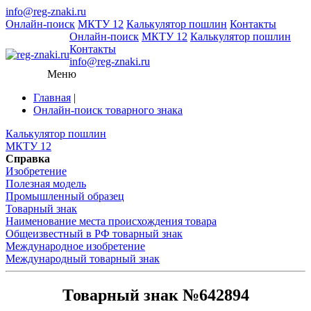
info@reg-znaki.ru
Онлайн-поиск
МКТУ 12
Калькулятор пошлин
Контакты
Онлайн-поиск
МКТУ 12
Калькулятор пошлин
Контакты
info@reg-znaki.ru
Меню
Главная
|
Онлайн-поиск товарного знака
Калькулятор пошлин
МКТУ 12
Справка
Изобретение
Полезная модель
Промышленный образец
Товарный знак
Наименование места происхождения товара
Общеизвестный в РФ товарный знак
Международное изобретение
Международный товарный знак
Товарный знак №642894