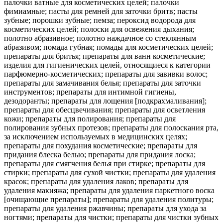
палочки ватные для косметических целей; палочки
фимиамные; пасты для ремней для заточки бритв; пасты
зубные; порошки зубные; пемза; пероксид водорода для
косметических целей; полоски для освежения дыхания;
полотно абразивное; полотно наждачное со стеклянным
абразивом; помада губная; помады для косметических целей;
препараты для бритья; препараты для ванн косметические;
изделия для гигиенических целей, относящиеся к категории
парфюмерно-косметических; препараты для завивки волос;
препараты для замачивания белья; препараты для заточки
инструментов; препараты для интимной гигиены,
дезодоранты; препараты для лощения [подкрахмаливания];
препараты для обесцвечивания; препараты для осветления
кожи; препараты для полирования; препараты для
полирования зубных протезов; препараты для полоскания рта,
за исключением используемых в медицинских целях;
препараты для похудания косметические; препараты для
придания блеска белью; препараты для придания лоска;
препараты для смягчения белья при стирке; препараты для
стирки; препараты для сухой чистки; препараты для удаления
красок; препараты для удаления лаков; препараты для
удаления макияжа; препараты для удаления паркетного воска
[очищающие препараты]; препараты для удаления политуры;
препараты для удаления ржавчины; препараты для ухода за
ногтями; препараты для чистки; препараты для чистки зубных