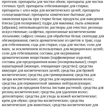
протезов; препараты для чистки обоев; препараты для чистки
сточных труб; препараты отбеливающие для стирки;
препараты с алоэ вера для косметических целей; препараты
солнцезащитные; препараты химические бытовые для
оживления красок при стирке белья; продукты для наведения
блеска [для полировки]; пудра для макияжа; пыль алмазная
[абразив]; пятновыводители; растворы для очистки; ресницы
искусственные; салфетки, пропитанные косметическими
лосьонами; сафрол; синька для обработки белья; скипидар для
обезжиривания; смеси ароматические из цветов и трав; сода
для отбеливания; сода для стирки; сода для чистки; соли для
ванн, за исключением используемых для медицинских целей;
соли для отбеливания; составы для окуривания
ароматическими веществами [парфюмерные изделия];
составы для предохранения кожи [полировальные]; спирт
нашатырный [моющее, очищающее средство]; средства
вяжущие для косметических целей; средства для бровей
косметические; средства для гримирования; средства для
загара косметические; средства для окрашивания волос;
средства для перманентной завивки нейтрализующие;
средства для придания блеска листьям растений; средства для
ресниц косметические; средства для удаления волос;
депилятории; средства для ухода за кожей косметические;
крем для обуви; средства косметические; средства
косметические для животных; средства косметические для