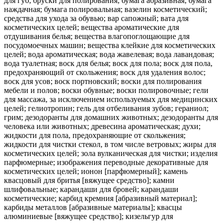
для губ; бруски для полирования; бумага абразивная; бумага
наждачная; бумага полировальная; вазелин косметический;
средства для ухода за обувью; вар сапожный; вата для
косметических целей; вещества ароматические для
отдушивания белья; вещества влагопоглощающие для
посудомоечных машин; вещества клейкие для косметических
целей; вода ароматическая; вода жавелевая; вода лавандовая;
вода туалетная; воск для белья; воск для пола; воск для пола,
предохраняющий от скольжения; воск для удаления волос;
воск для усов; воск портновский; воски для полирования
мебели и полов; воски обувные; воски полировочные; гели
для массажа, за исключением используемых для медицинских
целей; гелиотропин; гель для отбеливания зубов; гераниол;
грим; дезодоранты для домашних животных; дезодоранты для
человека или животных; древесина ароматическая; духи;
жидкости для пола, предохраняющие от скольжения;
жидкости для чистки стекол, в том числе ветровых; жиры для
косметических целей; зола вулканическая для чистки; изделия
парфюмерные; изображения переводные декоративные для
косметических целей; ионон [парфюмерный]; камень
квасцовый для бритья [вяжущее средство]; камни
шлифовальные; карандаши для бровей; карандаши
косметические; карбид кремния [абразивный материал];
карбиды металлов [абразивные материалы]; квасцы
алюминиевые [вяжущее средство]; кизельгур для