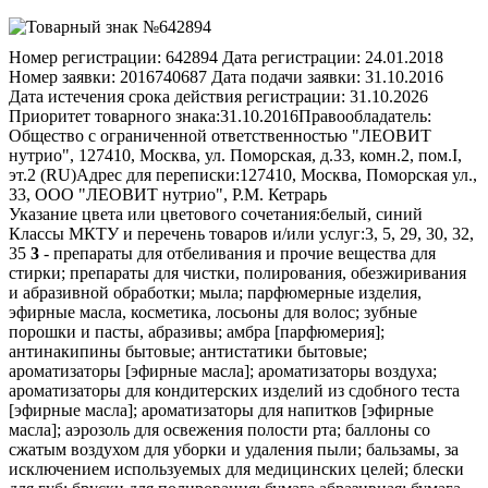
Номер регистрации:
642894
Дата регистрации:
24.01.2018
Номер заявки:
2016740687
Дата подачи заявки:
31.10.2016
Дата истечения срока действия регистрации:
31.10.2026
Приоритет товарного знака:
31.10.2016
Правообладатель:
Общество с ограниченной ответственностью "ЛЕОВИТ
нутрио", 127410, Москва, ул. Поморская, д.33, комн.2, пом.I,
эт.2 (RU)
Адрес для переписки:
127410, Москва, Поморская ул.,
33, ООО "ЛЕОВИТ нутрио", Р.М. Кетрарь
Указание цвета или цветового сочетания:
белый, синий
Классы МКТУ и перечень товаров и/или услуг:
3, 5, 29, 30, 32,
35
3
- препараты для отбеливания и прочие вещества для
стирки; препараты для чистки, полирования, обезжиривания
и абразивной обработки; мыла; парфюмерные изделия,
эфирные масла, косметика, лосьоны для волос; зубные
порошки и пасты, абразивы; амбра [парфюмерия];
антинакипины бытовые; антистатики бытовые;
ароматизаторы [эфирные масла]; ароматизаторы воздуха;
ароматизаторы для кондитерских изделий из сдобного теста
[эфирные масла]; ароматизаторы для напитков [эфирные
масла]; аэрозоль для освежения полости рта; баллоны со
сжатым воздухом для уборки и удаления пыли; бальзамы, за
исключением используемых для медицинских целей; блески