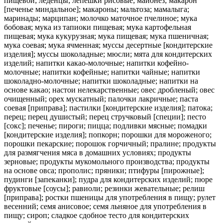
пищевой; леденцы; лепешки рисовые; майонез; макарон
[печенье миндальное]; макароны; мальтоза; мамалыга;
маринады; марципан; молочко маточное пчелиное; мука
бобовая; мука из тапиоки пищевая; мука картофельная
пищевая; мука кукурузная; мука пищевая; мука пшеничная;
мука соевая; мука ячменная; муссы десертные [кондитерские
изделия]; муссы шоколадные; мюсли; мята для кондитерских
изделий; напитки какао-молочные; напитки кофейно-
молочные; напитки кофейные; напитки чайные; напитки
шоколадно-молочные; напитки шоколадные; напитки на
основе какао; настои нелекарственные; овес дробленый; овес
очищенный; орех мускатный; палочки лакричные; паста
соевая [приправа]; пастилки [кондитерские изделия]; патока;
перец; перец душистый; перец стручковый [специи]; песто
[сокс]; печенье; пироги; пицца; подливки мясные; помадки
[кондитерские изделия]; попкорн; порошки для мороженого;
порошки пекарские; порошок горчичный; пралине; продукты
для размягчения мяса в домашних условиях; продукты
зерновые; продукты мукомольного производства; продукты
на основе овса; прополис; пряники; птифуры [пирожные];
пудинги [запеканки]; пудра для кондитерских изделий; пюре
фруктовые [соусы]; равиоли; резинки жевательные; релиш
[приправа]; ростки пшеницы для употребления в пищу; рулет
весенний; семя анисовое; семя льняное для употребления в
пищу; сироп; сладкое сдобное тесто для кондитерских