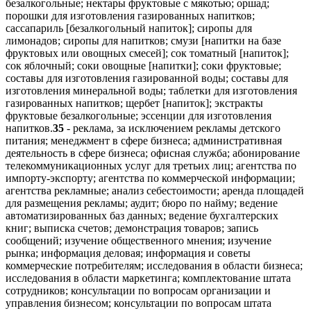
безалкогольные; нектары фруктовые с мякотью; оршад;
порошки для изготовления газированных напитков;
сассапариль [безалкогольный напиток]; сиропы для
лимонадов; сиропы для напитков; смузи [напитки на базе
фруктовых или овощных смесей]; сок томатный [напиток];
сок яблочный; соки овощные [напитки]; соки фруктовые;
составы для изготовления газированной воды; составы для
изготовления минеральной воды; таблетки для изготовления
газированных напитков; щербет [напиток]; экстракты
фруктовые безалкогольные; эссенции для изготовления
напитков.
35
- реклама, за исключением рекламы детского
питания; менеджмент в сфере бизнеса; административная
деятельность в сфере бизнеса; офисная служба; абонирование
телекоммуникационных услуг для третьих лиц; агентства по
импорту-экспорту; агентства по коммерческой информации;
агентства рекламные; анализ себестоимости; аренда площадей
для размещения рекламы; аудит; бюро по найму; ведение
автоматизированных баз данных; ведение бухгалтерских
книг; выписка счетов; демонстрация товаров; запись
сообщений; изучение общественного мнения; изучение
рынка; информация деловая; информация и советы
коммерческие потребителям; исследования в области бизнеса;
исследования в области маркетинга; комплектование штата
сотрудников; консультации по вопросам организации и
управления бизнесом; консультации по вопросам штата