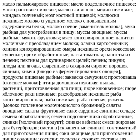
масло пальмоядровое пищевое; масло подсолнечное пищевое;
масло рапсовое пищевое; масло сливочное; мидии неживые;
миндаль толченый; мозг костный пищевой; моллюски
неживые; молоко сгущенное; молоко с повышенным
содержанием белка; молоко соевое [заменитель молока]; мука
рыбная для употребления в пищу; муссы овощные; муссы
рыбные; мякоть фруктовая; мясо консервированное; напитки
молочные с преобладанием молока; оладьи картофельные;
оливки консервированные; омары неживые; орехи кокосовые
сушеные; орехи обработанные; паста томатная; паштеты из
печени; пектины для кулинарных целей; печень; пикули;
плоды или ягоды, сваренные в сахарном сиропе; порошок
яичный; кимчи [блюдо из ферментированных овощей];
продукты пищевые рыбные; закваска сычужная; простокваша
[скисшее молоко]; птица домашняя неживая; пыльца
растений, приготовленная для пищи; пюре клюквенное; пюре
яблочное; раки неживые; ракообразные неживые; рыба
консервированная; рыба неживая; рыба соленая; ряженка
[молоко топленное молочнокислого брожения]; салаты
овощные; салаты фруктовые; сало; сардины; свинина; сельдь;
семена обработанные; семена подсолнечника обработанные;
сливки [молочный продукт]; сливки взбитые; смеси жировые
для бутербродов; сметана [сквашенные сливки]; сок томатный
для приготовления пищи; соки овощные для приготовления
пищи; солонина; сосиски; сосиски с сухарях; составы для