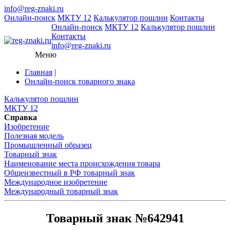
info@reg-znaki.ru
Онлайн-поиск
МКТУ 12
Калькулятор пошлин
Контакты
Онлайн-поиск
МКТУ 12
Калькулятор пошлин
Контакты
info@reg-znaki.ru
Меню
Главная
|
Онлайн-поиск товарного знака
Калькулятор пошлин
МКТУ 12
Справка
Изобретение
Полезная модель
Промышленный образец
Товарный знак
Наименование места происхождения товара
Общеизвестный в РФ товарный знак
Международное изобретение
Международный товарный знак
Товарный знак №642941