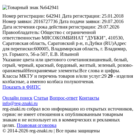
Номер регистрации:
642941
Дата регистрации:
25.01.2018
Номер заявки:
2016727736
Дата подачи заявки:
29.07.2016
Дата истечения срока действия регистрации:
29.07.2026
Правообладатель:
Общество с ограниченной
ответственностью МЯСОКОМБИНАТ "ДУБКИ", 410530,
Саратовская область, Саратовский р-н, п.Дубки (RU)
Адрес
для переписки:
600005, Владимирская область, г. Владимир,
ул. Горького, 56-а-507, Е.В. Ильиной
Указание цвета или цветового сочетания:
вишневый, белый,
серый, черный, красный, бордовый, желтый, зеленый, розово-
оранжевый
Неохраняемые элементы:
Все слова и цифры.
Классы МКТУ и перечень товаров и/или услуг:
29
29
- изделия
колбасные, а именно колбаса полукопченая.
Показать в ФИПС
Онлайн поиск
Статьи
Вопрос-ответ
Контакты
info@reg-znaki.ru
reg-znaki.ru собрал всю информацию из открытых источников,
сервис не имеет отношения к опубликованным товарным
знакам и не использует их в коммерческих и рекламных
целях.
Правовая оговорка
© 2014-2026 reg-znaki.ru | Все права защищены