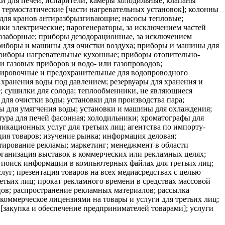
и для печей; испарители; камеры холодильные; клапаны
 термостатические [части нагревательных установок]; колонны
 для кранов антиразбрызгивающие; насосы тепловые;
рки электрические; парогенераторы, за исключением частей
дозаборные; приборы дезодорационные, за исключением
риборы и машины для очистки воздуха; приборы и машины для
приборы нагревательные кухонные; приборы отопительно-
 газовых приборов и водо- или газопроводов;
лировочные и предохранительные для водопроводного
 хранения воды под давлением; резервуары для хранения и
е; сушилки для солода; теплообменники, не являющиеся
для очистки воды; установки для производства пара;
ты для умягчения воды; установки и машины для охлаждения;
тура для печей фасонная; холодильники; хроматографы для
икационных услуг для третьих лиц; агентства по импорту-
ция товаров; изучение рынка; информация деловая;
тирование рекламы; маркетинг; менеджмент в области
рганизация выставок в коммерческих или рекламных целях;
 поиск информации в компьютерных файлах для третьих лиц;
луг; презентация товаров на всех медиасредствах с целью
етьих лиц; прокат рекламного времени в средствах массовой
ов; распространение рекламных материалов; рассылка
коммерческое лицензиями на товары и услуги для третьих лиц;
 [закупка и обеспечение предпринимателей товарами]; услуги