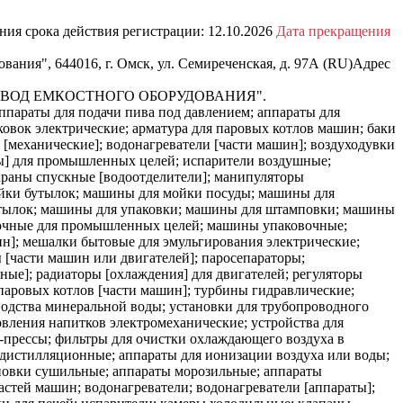
ния срока действия регистрации:
12.10.2026
Дата прекращения
ания", 644016, г. Омск, ул. Семиреченская, д. 97А (RU)
Адрес
ЗАВОД ЕМКОСТНОГО ОБОРУДОВАНИЯ".
ппараты для подачи пива под давлением; аппараты для
овок электрические; арматура для паровых котлов машин; баки
[механические]; водонагреватели [части машин]; воздуходувки
ны] для промышленных целей; испарители воздушные;
краны спускные [водоотделители]; манипуляторы
ойки бутылок; машины для мойки посуды; машины для
тылок; машины для упаковки; машины для штамповки; машины
очные для промышленных целей; машины упаковочные;
]; мешалки бытовые для эмульгирования электрические;
 [части машин или двигателей]; паросепараторы;
ные]; радиаторы [охлаждения] для двигателей; регуляторы
паровых котлов [части машин]; турбины гидравлические;
одства минеральной воды; установки для трубопроводного
овления напитков электромеханические; устройства для
-прессы; фильтры для очистки охлаждающего воздуха в
ы дистилляционные; аппараты для ионизации воздуха или воды;
новки сушильные; аппараты морозильные; аппараты
астей машин; водонагреватели; водонагреватели [аппараты];