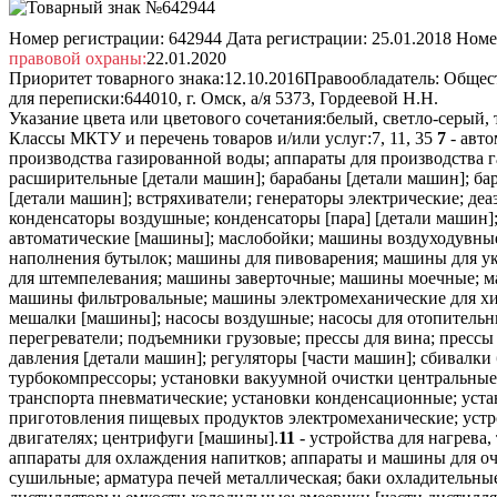
Номер регистрации:
642944
Дата регистрации:
25.01.2018
Номе
правовой охраны:
22.01.2020
Приоритет товарного знака:
12.10.2016
Правообладатель:
Общест
для переписки:
644010, г. Омск, а/я 5373, Гордеевой Н.Н.
Указание цвета или цветового сочетания:
белый, светло-серый,
Классы МКТУ и перечень товаров и/или услуг:
7, 11, 35
7
- авто
производства газированной воды; аппараты для производства 
расширительные [детали машин]; барабаны [детали машин]; ба
[детали машин]; встряхиватели; генераторы электрические; д
конденсаторы воздушные; конденсаторы [пара] [детали машин]
автоматические [машины]; маслобойки; машины воздуходувны
наполнения бутылок; машины для пивоварения; машины для у
для штемпелевания; машины заверточные; машины моечные;
машины фильтровальные; машины электромеханические для хи
мешалки [машины]; насосы воздушные; насосы для отопительны
перегреватели; подъемники грузовые; прессы для вина; пресс
давления [детали машин]; регуляторы [части машин]; сбивалки
турбокомпрессоры; установки вакуумной очистки центральные
транспорта пневматические; установки конденсационные; уста
приготовления пищевых продуктов электромеханические; устро
двигателях; центрифуги [машины].
11
- устройства для нагрева
аппараты для охлаждения напитков; аппараты и машины для о
сушильные; арматура печей металлическая; баки охладительные