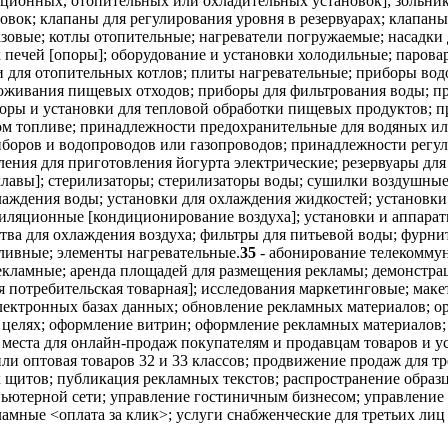
яционных, отопительных или охладительных установок]; зольник
вок; клапаны для регулирования уровня в резервуарах; клапаны
зовые; котлы отопительные; нагреватели погружаемые; насадки
 печей [опоры]; оборудование и установки холодильные; парова
и для отопительных котлов; плиты нагревательные; приборы во
воживания пищевых отходов; приборы для фильтрования воды; п
боры и установки для тепловой обработки пищевых продуктов; 
ом топливе; принадлежности предохранительные для водяных или
боров и водопроводов или газопроводов; принадлежности регу
ения для приготовления йогурта электрические; резервуары для
оклавы]; стерилизаторы; стерилизаторы воды; сушилки воздушны
аждения воды; установки для охлаждения жидкостей; установки 
тиляционные [кондиционирование воздуха]; установки и аппара
тва для охлаждения воздуха; фильтры для питьевой воды; фурни
ивные; элементы нагревательные.
35
- абонирование телекоммун
рекламные; аренда площадей для размещения рекламы; демонстра
потребительская товарная]; исследования маркетинговые; маке
лектронных базах данных; обновление рекламных материалов; о
 целях; оформление витрин; оформление рекламных материалов;
места для онлайн-продаж покупателям и продавцам товаров и ус
и оптовая товаров 32 и 33 классов; продвижение продаж для тр
щитов; публикация рекламных текстов; распространение образц
пьютерной сети; управление гостиничным бизнесом; управление 
ламные <оплата за клик>; услуги снабженческие для третьих лиц