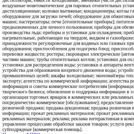
дистилляторы; емкости холодильные; змеевики [части дистилл
воздушные неавтоматические для паровых отопительных устано
дистилляционные; колпаки вытяжные; кондиционеры; котлы га
оборудование для загрузки печей; оборудование для обжиговых
машин; пастеризаторы; печи [отопительные приборы]; питател
предназначенных для личного пользования; приборы для обез
производства льда; приборы и установки для охлаждения; при
нагревательные, работающие на твердом, жидком и газообразн
принадлежности регулировочные для водяных или газовых при
оборудования; приспособления для подогрева блюд; приспособл
перевозки жидкости; ростеры; скороварки электрические [авт
частями машин; трубы отопительных котлов; установки для охл
установки для распределения воды; установки и аппараты вен
устройства для образования вихревого движения воды; устройс
промышленных целей; шкафы холодильные; экономайзеры топл
экспорту; агентства по коммерческой информации; агентства 
информация и советы коммерческие потребителям [информация 
творческого бизнеса; обновление и поддержка информации в э
организация торговых ярмарок в коммерческих или рекламных
посредничество коммерческое [обслуживание]; предоставление 
розничной продажи; продажа аукционная; продажа розничная ил
информации; прокат рекламных материалов; прокат рекламных 
рекламных материалов; реклама; реклама интерактивная в ком
управление процессами обработки заказов товаров; услуги рек
субподрядные [коммерческая помощь].