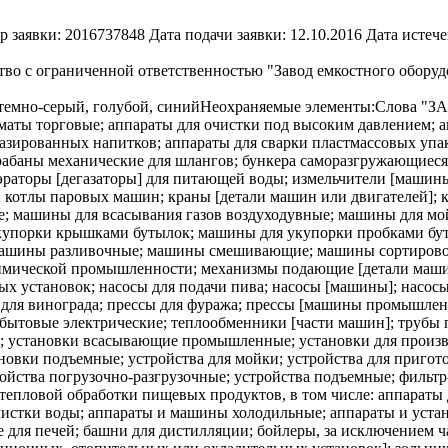
р заявки:
2016737848
Дата подачи заявки:
12.10.2016
Дата истече
во с ограниченной ответственностью "Завод емкостного оборудов
 темно-серый, голубой, синий
Неохраняемые элементы:
Слова "
маты торговые; аппараты для очистки под высоким давлением; а
газированных напитков; аппараты для сварки пластмассовых упак
рабаны механические для шлангов; бункера саморазгружающиеся 
еаэраторы [дегазаторы] для питающей воды; измельчители [маши
; котлы паровых машин; краны [детали машин или двигателей]; 
е; машины для всасывания газов воздуходувные; машины для м
купорки крышками бутылок; машины для укупорки пробками бу
 машины разливочные; машины смешивающие; машины сортиров
мической промышленности; механизмы подающие [детали машин
х установок; насосы для подачи пива; насосы [машины]; насосы
ы для винограда; прессы для фуража; прессы [машины промышлен
 бытовые электрические; теплообменники [части машин]; трубы 
; установки всасывающие промышленные; установки для произв
новки подъемные; устройства для мойки; устройства для пригот
йства погрузочно-разгрузочные; устройства подъемные; фильтр
, тепловой обработки пищевых продуктов, в том числе: аппарат
чистки воды; аппараты и машины холодильные; аппараты и уста
 для печей; башни для дистилляции; бойлеры, за исключением ч