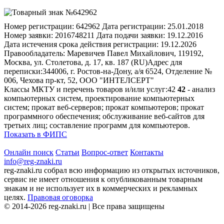
Номер регистрации:
642962
Дата регистрации:
25.01.2018
Номер заявки:
2016748211
Дата подачи заявки:
19.12.2016
Дата истечения срока действия регистрации:
19.12.2026
Правообладатель:
Маревичев Павел Михайлович, 119192,
Москва, ул. Столетова, д. 17, кв. 187 (RU)
Адрес для
переписки:
344006, г. Ростов-на-Дону, а/я 6524, Отделение №
006, Чехова пр-кт, 52, ООО "ИНТЕЛСЕРТ"
Классы МКТУ и перечень товаров и/или услуг:
42
42
- анализ
компьютерных систем, проектирование компьютерных
систем; прокат веб-серверов; прокат компьютеров; прокат
программного обеспечения; обслуживание веб-сайтов для
третьих лиц; составление программ для компьютеров.
Показать в ФИПС
Онлайн поиск
Статьи
Вопрос-ответ
Контакты
info@reg-znaki.ru
reg-znaki.ru собрал всю информацию из открытых источников,
сервис не имеет отношения к опубликованным товарным
знакам и не использует их в коммерческих и рекламных
целях.
Правовая оговорка
© 2014-2026 reg-znaki.ru | Все права защищены