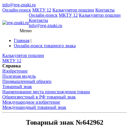
info@reg-znaki.ru
Онлайн-поиск
МКТУ 12
Калькулятор пошлин
Контакты
Онлайн-поиск
МКТУ 12
Калькулятор пошлин
Контакты
info@reg-znaki.ru
Меню
Главная
|
Онлайн-поиск товарного знака
Калькулятор пошлин
МКТУ 12
Справка
Изобретение
Полезная модель
Промышленный образец
Товарный знак
Наименование места происхождения товара
Общеизвестный в РФ товарный знак
Международное изобретение
Международный товарный знак
Товарный знак №642962