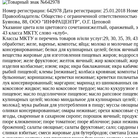
Номер регистрации:
642978
Дата регистрации:
25.01.2018
Номе
Правообладатель:
Общество с ограниченной ответственностью "У
Буянова, 88, ООО "ИНФРАЦЕНТР", О.Г. Цеповой
Указание цвета или цветового сочетания:
желтый, оранжевый, з
43 класса МКТУ, слово «клуб».
Классы МКТУ и перечень товаров и/или услуг:
29, 30, 35, 39, 4
обработке; желе, варенье, компоты; яйца; молоко и молочные 
консервированные; белки для кулинарных целей; белок яичный
вещества жировые для изготовления пищевых жиров; водоросл
пищевое; желе фруктовое; желток яичный; жир кокосовый; жир
изделия колбасные; изюм; икра; икра баклажанная; икра кабач
рыбий пищевой; клемы [неживые]; колбаса кровяная; компоты 
бульонные; корнишоны; креветки неживые; креветки пильчаты
лук консервированный; маргарин; маринад из шинкованных ово
кокосовое жидкое; масло кокосовое твердое; масло кукурузное
пищевое; масло подсолнечное пищевое; масло рапсовое пищев
кулинарных целей; молоко миндальное для кулинарных целей; 
молока]; мука рыбная для употребления в пищу; муссы овощны
оливки консервированные; омары неживые; орехи кокосовые су
ягоды, сваренные в сахарном сиропе; порошок яичный; продук
пюре клюквенное; пюре томатное; пюре яблочное; раки неживы
брожения]; салаты овощные; салаты фруктовые; сало; сардины
сливки взбитые; смеси жировые для бутербродов; сметана [ск