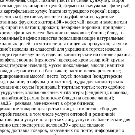
а молочная; сыры; тахини [паста из семян кунжута]; творог
лочные для кулинарных целей; ферменты сычужные; филе рыб;
картофельные; хумус [паста из турецкого гороха]; цедра
ые; чипсы фруктовые; мясные полуфабрикаты; куриные
ботанных фруктов; якитори.
30
- кофе; чай; какао и заменители
мед; сироп из патоки; дрожжи; пекарные порошки; приправы;
кроме эфирных масел; батончики злаковые; блины; блюда на
шированные]; вафли; вещества подслащивающие натуральные;
линарных целей; загустители для пищевых продуктов; закуски
кие]; изделия из сладостей для украшения тортов; изделия
кондитерские мучные; изделия кондитерские на основе арахиса;
конфеты; корица [пряность]; крекеры; крем заварной; крупы
кондитерские изделия]; муссы шоколадные; мюсли; напитки
адные; напитки на базе какао; настои нелекарственные;
аршированные мясом]; песто [соус]; помадки [кондитерские
ки]; пралине; птифуры [пирожные]; пудра для кондитерских
 сэндвичи; соусы [приправы]; тортилы; торты; тесто сдобное
 кукурузные; хлопья овсяные; чизбургеры [сэндвичи]; шоколад;
 китайские]; рамэн [японское блюдо на основе лапши];
ая.
35
- реклама; менеджмент в сфере бизнеса;
вижение товаров для третьих лиц, в том числе, сбор для
отребителями, в том числе услуги оптовой и розничной
а товары и услуги для третьих лиц; услуги снабженческие для
ению цен; экспертиза деловая.
39
- аренда складов;
аров; доставка товаров, заказанных по почте; информация о