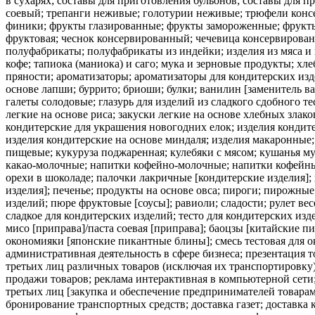
в сухарях; составы для приготовления бульонов; составы для п
соевый; трепанги неживые; голотурии неживые; трюфели кон
финики; фрукты глазированные; фрукты замороженные; фрукты 
фруктовая; чеснок консервированный; чечевица консервирова
полуфабрикаты; полуфабрикаты из индейки; изделия из мяса и 
кофе; тапиока (маниока) и саго; мука и зерновые продукты; хл
пряности; ароматизаторы; ароматизаторы для кондитерских из
основе лапши; буррито; бриоши; булки; ванилин [заменитель в
галеты солодовые; глазурь для изделий из сладкого сдобного т
легкие на основе риса; закуски легкие на основе хлебных злако
кондитерские для украшения новогодних елок; изделия кондите
изделия кондитерские на основе миндаля; изделия макаронные;
пищевые; кукуруза поджаренная; кулебяки с мясом; кушанья м
какао-молочные; напитки кофейно-молочные; напитки кофейные
орехи в шоколаде; палочки лакричные [кондитерские изделия]; 
изделия]; печенье; продукты на основе овса; пироги; пирожны
изделий; пюре фруктовые [соусы]; равиоли; сладости; рулет вес
сладкое для кондитерских изделий; тесто для кондитерских изд
мисо [приправа]/паста соевая [приправа]; баоцзы [китайские п
окономияки [японские пикантные блины]; смесь тестовая для о
административная деятельность в сфере бизнеса; презентация т
третьих лиц различных товаров (исключая их транспортировку)
продажи товаров; реклама интерактивная в компьютерной сети;
третьих лиц [закупка и обеспечение предпринимателей товарам
бронирование транспортных средств; доставка газет; доставка 