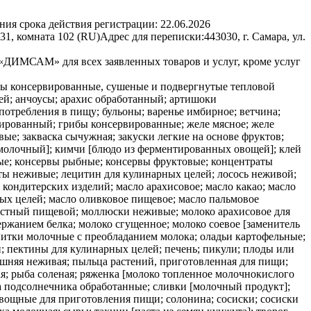
ния срока действия регистрации:
22.06.2026
31, комната 102 (RU)
Адрес для переписки:
443030, г. Самара, ул.
«ДИМСАМ» для всех заявленных товаров и услуг, кроме услуг
кты консервированные, сушеные и подвергнутые тепловой
ей; анчоусы; арахис обработанный; артишоки
отребления в пищу; бульоны; варенье имбирное; ветчина;
вированный; грибы консервированные; желе мясное; желе
; закваска сычужная; закуски легкие на основе фруктов;
к молочный]; кимчи [блюдо из ферментированных овощей]; клей
ные; консервы рыбные; консервы фруктовые; концентраты
ты неживые; лецитин для кулинарных целей; лосось неживой;
кондитерских изделий; масло арахисовое; масло какао; масло
ных целей; масло оливковое пищевое; масло пальмовое
костный пищевой; моллюски неживые; молоко арахисовое для
ржанием белка; молоко сгущенное; молоко соевое [заменитель
питки молочные с преобладанием молока; оладьи картофельные;
; пектины для кулинарных целей; печень; пикули; плоды или
шняя неживая; пыльца растений, приготовленная для пищи;
я; рыба соленая; ряженка [молоко топленное молочнокислого
на подсолнечника обработанные; сливки [молочный продукт];
овощные для приготовления пищи; солонина; сосиски; сосиски