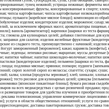
риготовления супов; субпродукты; супы; супы овощные; сыворотк
сервированные; тунец неживой; устрицы неживые; ферменты мо
консервированные; фрукты, консервированные в спирте; хлопья 
нная; чипсы картофельные; чипсы картофельные низкокалорийн
птицы; пулькоги [корейское мясное блюдо]; композиция из обра
ебобулочные изделия; кондитерские изделия; мороженое; сахар; 
делий, за исключением эфирных масел; ароматизаторы пищевые, 
анили]; ваниль [ароматизатор]; вареники [шарики из теста фар
еста; глюкоза для кулинарных целей; добавки глютеновые для ку
в; заправки для салатов; изделия желейные фруктовые [кондитерс
рские из сладкого теста, преимущественно с начинкой; изделия 
 йогурт замороженный [мороженое]; какао; карамель [конфеты]; 
учные; леденцы; лепешки рисовые; марципан; муссы десертные [
; напитки чайные; напитки шоколадно-молочные; напитки шокол
пастилки [кондитерские изделия]; пельмени [шарики из теста, ф
е; пицца; подливки мясные; пряники; попкорн; пудинги [запекан
енний; сироп золотой сироп из мелассы; спагетти; сухари; суши;
елий; халва; хлопья [продукты зерновые]; хлеб; хинкали; хлопья
ирожки]; тесто рисовое для кулинарных целей; цзяоцзы [пельмени
кономияки [японские пикантные блины]; бумага рисовая съедобн
оваров на всех медиасредствах с целью розничной продажи; прод
 и размещение товаров для удобства изучения и приобретения п
 реклама телевизионная; управление коммерческое лицензиями н
и]; услуги в области общественных отношений; услуги по сравн
корреспонденции; доставка пакетированных грузов; доставка тов