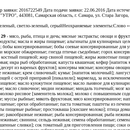
р заявки:
2016722549
Дата подачи заявки:
22.06.2016
Дата истече
ТРО", 443081, Самарская область, г. Самара, ул. Стара Загора, 
еленый, светло-зеленый, серый
Неохраняемые элементы:
Слово «
3
29
- мясо, рыба, птица и дичь; мясные экстракты; овощи и фру
продукты; масла и жиры пищевые; альгинаты для кулинарных цел
; бобы консервированные; бобы соевые консервированные для уп
и морские обжаренные; гнезда птичьи съедобные; горох консер
 костный пищевой; жир свиной пищевой; жиры животные пищевые
ковая; икра рыб обработанная; капуста квашеная; кефир [напито
[десерт из вареных фруктов]; консервы мясные; консервы овощ
е неживые; крем сливочный; кумыс [напиток молочный]; лангус
щей с острой приправой [пикалили]; мармелад, за исключением 
 пищевое; масло кунжутное пищевое; масло льняное для кулинар
ое; масло сливочное; мидии неживые; миндаль толченый; мозг 
молоко рисовое [заменитель молока]; молоко с повышенным соде
е; муссы рыбные; мякоть фруктовая; мясо консервированное; на
шеные; орехи обработанные; паста томатная; паштеты из печени
ты пищевые рыбные; простокваша [скисшее молоко]; птица дома
е; ракообразные неживые; рыба консервированная; рыба нежива
 неживые; свинина; сельдь неживая; семена обработанные; семе
вашенные сливки]; сок томатный для приготовления пищи; соки 