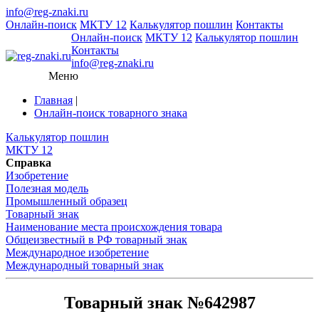
info@reg-znaki.ru
Онлайн-поиск
МКТУ 12
Калькулятор пошлин
Контакты
Онлайн-поиск
МКТУ 12
Калькулятор пошлин
Контакты
info@reg-znaki.ru
Меню
Главная
|
Онлайн-поиск товарного знака
Калькулятор пошлин
МКТУ 12
Справка
Изобретение
Полезная модель
Промышленный образец
Товарный знак
Наименование места происхождения товара
Общеизвестный в РФ товарный знак
Международное изобретение
Международный товарный знак
Товарный знак №642987