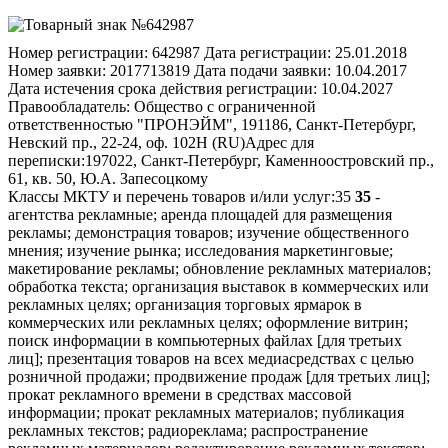
Номер регистрации:
642987
Дата регистрации:
25.01.2018
Номер заявки:
2017713819
Дата подачи заявки:
10.04.2017
Дата истечения срока действия регистрации:
10.04.2027
Правообладатель:
Общество с ограниченной
ответственностью "ПРОНЭЙМ", 191186, Санкт-Петербург,
Невский пр., 22-24, оф. 102Н (RU)
Адрес для
переписки:
197022, Санкт-Петербург, Каменноостровский пр.,
61, кв. 50, Ю.А. Запесоцкому
Классы МКТУ и перечень товаров и/или услуг:
35
35
-
агентства рекламные; аренда площадей для размещения
рекламы; демонстрация товаров; изучение общественного
мнения; изучение рынка; исследования маркетинговые;
макетирование рекламы; обновление рекламных материалов;
обработка текста; организация выставок в коммерческих или
рекламных целях; организация торговых ярмарок в
коммерческих или рекламных целях; оформление витрин;
поиск информации в компьютерных файлах [для третьих
лиц]; презентация товаров на всех медиасредствах с целью
розничной продажи; продвижение продаж [для третьих лиц];
прокат рекламного времени в средствах массовой
информации; прокат рекламных материалов; публикация
рекламных текстов; радиореклама; распространение