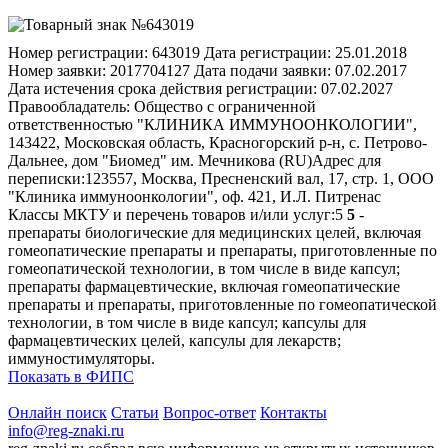
Номер регистрации:
643019
Дата регистрации:
25.01.2018
Номер заявки:
2017704127
Дата подачи заявки:
07.02.2017
Дата истечения срока действия регистрации:
07.02.2027
Правообладатель:
Общество с ограниченной
ответственностью "КЛИНИКА ИММУНООНКОЛОГИИ",
143422, Московская область, Красногорский р-н, с. Петрово-
Дальнее, дом "Биомед" им. Мечникова (RU)
Адрес для
переписки:
123557, Москва, Пресненский вал, 17, стр. 1, ООО
"Клиника иммуноонкологии", оф. 421, И.Л. Питренас
Классы МКТУ и перечень товаров и/или услуг:
5
5
-
препараты биологические для медицинских целей, включая
гомеопатические препараты и препараты, приготовленные по
гомеопатической технологии, в том числе в виде капсул;
препараты фармацевтические, включая гомеопатические
препараты и препараты, приготовленные по гомеопатической
технологии, в том числе в виде капсул; капсулы для
фармацевтических целей, капсулы для лекарств;
иммуностимуляторы.
Показать в ФИПС
Онлайн поиск
Статьи
Вопрос-ответ
Контакты
info@reg-znaki.ru