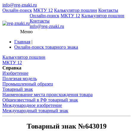
info@reg-znaki.ru
Онлайн-поиск
МКТУ 12
Калькулятор пошлин
Контакты
Онлайн-поиск
МКТУ 12
Калькулятор пошлин
Контакты
info@reg-znaki.ru
Меню
Главная
|
Онлайн-поиск товарного знака
Калькулятор пошлин
МКТУ 12
Справка
Изобретение
Полезная модель
Промышленный образец
Товарный знак
Наименование места происхождения товара
Общеизвестный в РФ товарный знак
Международное изобретение
Международный товарный знак
Товарный знак №643019