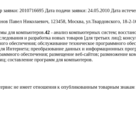
 заявки:
2010716695
Дата подачи заявки:
24.05.2010
Дата истече
нов Павел Николаевич, 123458, Москва, ул.Твардовского, 18-2-1
ммы для компьютеров.
42
- анализ компьютерных систем; восста
следования и разработка новых товаров [для третьих лиц]; конс
ого обеспечения; обслуживание техническое программного обес
для Интернета; преобразование данных и информационных прогр
ограммного обеспечения; размещение веб-сайтов; размножение к
лиц; составление программ для компьютеров.
 сервис не имеет отношения к опубликованным товарным знакам 