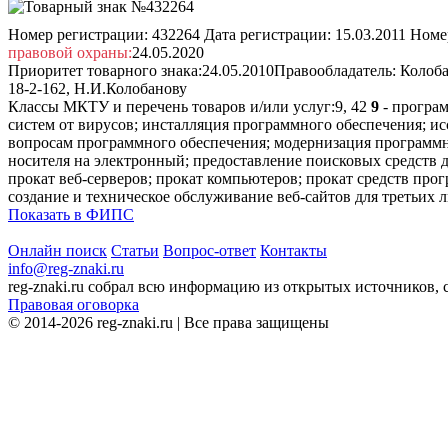
Номер регистрации:
432264
Дата регистрации:
15.03.2011
Номер
правовой охраны:
24.05.2020
Приоритет товарного знака:
24.05.2010
Правообладатель:
Колоба
18-2-162, Н.И.Колобанову
Классы МКТУ и перечень товаров и/или услуг:
9, 42
9
- програ
систем от вирусов; инсталляция программного обеспечения; ис
вопросам программного обеспечения; модернизация программн
носителя на электронный; предоставление поисковых средств 
прокат веб-серверов; прокат компьютеров; прокат средств пр
создание и техническое обслуживание веб-сайтов для третьих 
Показать в ФИПС
Онлайн поиск
Статьи
Вопрос-ответ
Контакты
info@reg-znaki.ru
reg-znaki.ru собрал всю информацию из открытых источников,
Правовая оговорка
© 2014-2026 reg-znaki.ru | Все права защищены