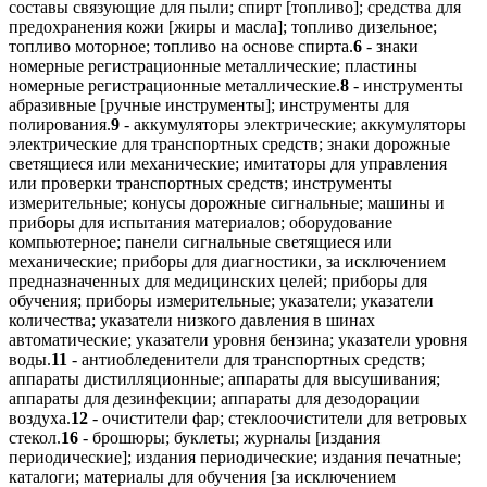
составы связующие для пыли; спирт [топливо]; средства для
предохранения кожи [жиры и масла]; топливо дизельное;
топливо моторное; топливо на основе спирта.
6
- знаки
номерные регистрационные металлические; пластины
номерные регистрационные металлические.
8
- инструменты
абразивные [ручные инструменты]; инструменты для
полирования.
9
- аккумуляторы электрические; аккумуляторы
электрические для транспортных средств; знаки дорожные
светящиеся или механические; имитаторы для управления
или проверки транспортных средств; инструменты
измерительные; конусы дорожные сигнальные; машины и
приборы для испытания материалов; оборудование
компьютерное; панели сигнальные светящиеся или
механические; приборы для диагностики, за исключением
предназначенных для медицинских целей; приборы для
обучения; приборы измерительные; указатели; указатели
количества; указатели низкого давления в шинах
автоматические; указатели уровня бензина; указатели уровня
воды.
11
- антиобледенители для транспортных средств;
аппараты дистилляционные; аппараты для высушивания;
аппараты для дезинфекции; аппараты для дезодорации
воздуха.
12
- очистители фар; стеклоочистители для ветровых
стекол.
16
- брошюры; буклеты; журналы [издания
периодические]; издания периодические; издания печатные;
каталоги; материалы для обучения [за исключением