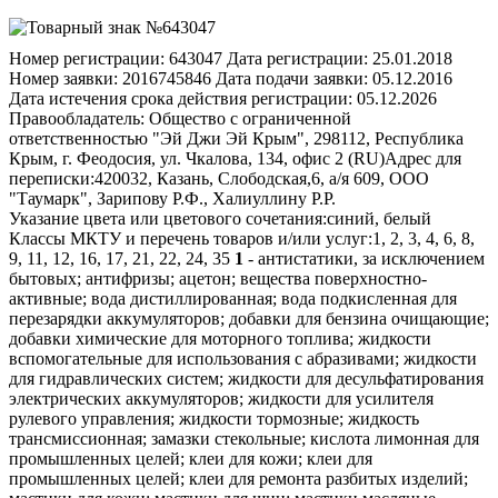
Номер регистрации:
643047
Дата регистрации:
25.01.2018
Номер заявки:
2016745846
Дата подачи заявки:
05.12.2016
Дата истечения срока действия регистрации:
05.12.2026
Правообладатель:
Общество с ограниченной
ответственностью "Эй Джи Эй Крым", 298112, Республика
Крым, г. Феодосия, ул. Чкалова, 134, офис 2 (RU)
Адрес для
переписки:
420032, Казань, Слободская,6, а/я 609, ООО
"Таумарк", Зарипову Р.Ф., Халиуллину Р.Р.
Указание цвета или цветового сочетания:
синий, белый
Классы МКТУ и перечень товаров и/или услуг:
1, 2, 3, 4, 6, 8,
9, 11, 12, 16, 17, 21, 22, 24, 35
1
- антистатики, за исключением
бытовых; антифризы; ацетон; вещества поверхностно-
активные; вода дистиллированная; вода подкисленная для
перезарядки аккумуляторов; добавки для бензина очищающие;
добавки химические для моторного топлива; жидкости
вспомогательные для использования с абразивами; жидкости
для гидравлических систем; жидкости для десульфатирования
электрических аккумуляторов; жидкости для усилителя
рулевого управления; жидкости тормозные; жидкость
трансмиссионная; замазки стекольные; кислота лимонная для
промышленных целей; клеи для кожи; клеи для
промышленных целей; клеи для ремонта разбитых изделий;