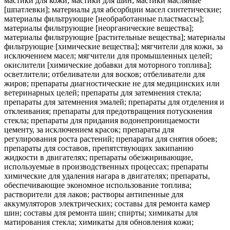
мастики для кожи; мастики для шин; мастики масляные
[шпатлевки]; материалы для абсорбции масел синтетические;
материалы фильтрующие [необработанные пластмассы];
материалы фильтрующие [неорганические вещества];
материалы фильтрующие [растительные вещества]; материалы
фильтрующие [химические вещества]; мягчители для кожи, за
исключением масел; мягчители для промышленных целей;
окислители [химические добавки для моторного топлива];
осветлители; отбеливатели для восков; отбеливатели для
жиров; препараты диагностические не для медицинских или
ветеринарных целей; препараты для затемнения стекла;
препараты для затемнения эмалей; препараты для отделения и
отклеивания; препараты для предотвращения потускнения
стекла; препараты для придания водонепроницаемости
цементу, за исключением красок; препараты для
регулирования роста растений; препараты для снятия обоев;
препараты для составов, препятствующих закипанию
жидкости в двигателях; препараты обезжиривающие,
используемые в производственных процессах; препараты
химические для удаления нагара в двигателях; препараты,
обеспечивающие экономное использование топлива;
растворители для лаков; растворы антипенные для
аккумуляторов электрических; составы для ремонта камер
шин; составы для ремонта шин; спирты; химикаты для
матирования стекла; химикаты для обновления кожи;