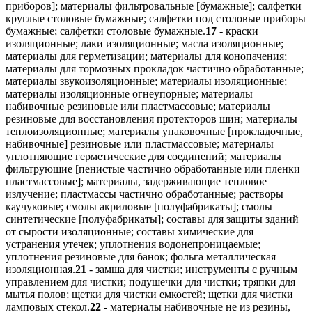
приборов]; материалы фильтровальные [бумажные]; салфетки
круглые столовые бумажные; салфетки под столовые приборы
бумажные; салфетки столовые бумажные.
17
- краски
изоляционные; лаки изоляционные; масла изоляционные;
материалы для герметизации; материалы для конопачения;
материалы для тормозных прокладок частично обработанные;
материалы звукоизоляционные; материалы изоляционные;
материалы изоляционные огнеупорные; материалы
набивочные резиновые или пластмассовые; материалы
резиновые для восстановления протекторов шин; материалы
теплоизоляционные; материалы упаковочные [прокладочные,
набивочные] резиновые или пластмассовые; материалы
уплотняющие герметические для соединений; материалы
фильтрующие [пенистые частично обработанные или пленки
пластмассовые]; материалы, задерживающие тепловое
излучение; пластмассы частично обработанные; растворы
каучуковые; смолы акриловые [полуфабрикаты]; смолы
синтетические [полуфабрикаты]; составы для защиты зданий
от сырости изоляционные; составы химические для
устранения утечек; уплотнения водонепроницаемые;
уплотнения резиновые для банок; фольга металлическая
изоляционная.
21
- замша для чистки; инструменты с ручным
управлением для чистки; подушечки для чистки; тряпки для
мытья полов; щетки для чистки емкостей; щетки для чистки
ламповых стекол.
22
- материалы набивочные не из резины,