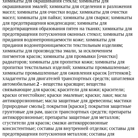
химикаты для окрашивания стекла; химикаты для
окрашивания эмалей; химикаты для отделения и разложения
масел; химикаты для очистки воды; химикаты для очистки
масел; химикаты для пайки; химикаты для сварки; химикаты
для предотвращения конденсации; химикаты для
предотвращения образования пятен на тканях; химикаты для
предотвращения потускнения оконных стекол; химикаты для
придания водонепроницаемости коже; химикаты для
придания водонепроницаемости текстильным изделиям;
химикаты для производства эмали, за исключением
пигментов красок; химикаты для промывки [очистки]
радиаторов; химикаты для пропитки кожи; химикаты для
пропитки текстильных изделий; химикаты промышленные;
химикаты промышленные для оживления красок [оттенков];
хладагенты для двигателей транспортных средств; шпатлевки
автомобильные.
2
- вещества красящие; вещества
связывающие для красок; красители для кожи; красители;
краски огнестойкие; краски эмалевые; краски; лаки; масла
антикоррозионные; масла защитные для древесины; мастики
[природные смолы]; покрытия [краски]; покрытия защитные
грунтовые для рам, шасси транспортных средств; препараты
антикоррозионные; препараты защитные для металлов;
сгустители для красок; смазки антикоррозионные
консистентные; составы для внутренней отделки; составы для
предотвращения потускнения металлов; составы для