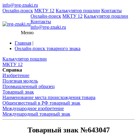
info@reg-znaki.ru
Онлайн-поиск
МКТУ 12
Калькулятор пошлин
Контакты
Онлайн-поиск
МКТУ 12
Калькулятор пошлин
Контакты
info@reg-znaki.ru
Меню
Главная
|
Онлайн-поиск товарного знака
Калькулятор пошлин
МКТУ 12
Справка
Изобретение
Полезная модель
Промышленный образец
Товарный знак
Наименование места происхождения товара
Общеизвестный в РФ товарный знак
Международное изобретение
Международный товарный знак
Товарный знак №643047