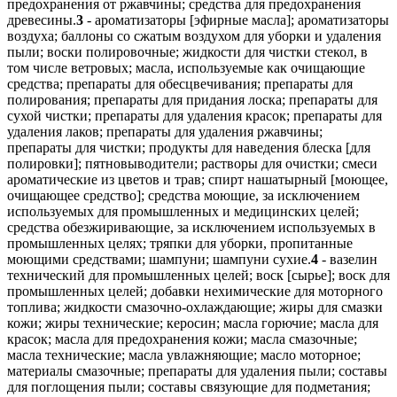
предохранения от ржавчины; средства для предохранения
древесины.
3
- ароматизаторы [эфирные масла]; ароматизаторы
воздуха; баллоны со сжатым воздухом для уборки и удаления
пыли; воски полировочные; жидкости для чистки стекол, в
том числе ветровых; масла, используемые как очищающие
средства; препараты для обесцвечивания; препараты для
полирования; препараты для придания лоска; препараты для
сухой чистки; препараты для удаления красок; препараты для
удаления лаков; препараты для удаления ржавчины;
препараты для чистки; продукты для наведения блеска [для
полировки]; пятновыводители; растворы для очистки; смеси
ароматические из цветов и трав; спирт нашатырный [моющее,
очищающее средство]; средства моющие, за исключением
используемых для промышленных и медицинских целей;
средства обезжиривающие, за исключением используемых в
промышленных целях; тряпки для уборки, пропитанные
моющими средствами; шампуни; шампуни сухие.
4
- вазелин
технический для промышленных целей; воск [сырье]; воск для
промышленных целей; добавки нехимические для моторного
топлива; жидкости смазочно-охлаждающие; жиры для смазки
кожи; жиры технические; керосин; масла горючие; масла для
красок; масла для предохранения кожи; масла смазочные;
масла технические; масла увлажняющие; масло моторное;
материалы смазочные; препараты для удаления пыли; составы
для поглощения пыли; составы связующие для подметания;