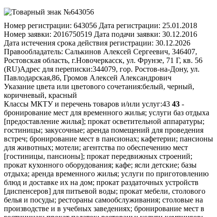
Номер регистрации:
643056
Дата регистрации:
25.01.2018
Номер заявки:
2016750519
Дата подачи заявки:
30.12.2016
Дата истечения срока действия регистрации:
30.12.2026
Правообладатель:
Салькинов Алексей Сергеевич, 346407,
Ростовская область, г.Новочеркасск, ул. Фрунзе, 71 Г, кв. 56
(RU)
Адрес для переписки:
344079, гор. Ростов-на-Дону, ул.
Павлодарская,86, Громов Алексей Александрович
Указание цвета или цветового сочетания:
белый, черный,
коричневый, красный
Классы МКТУ и перечень товаров и/или услуг:
43
43
-
бронирование мест для временного жилья; услуги баз отдыха
[предоставление жилья]; прокат осветительной аппаратуры;
гостиницы; закусочные; аренда помещений для проведения
встреч; бронирование мест в пансионах; кафетерии; пансионы
для животных; мотели; агентства по обеспечению мест
[гостиницы, пансионы]; прокат передвижных строений;
прокат кухонного оборудования; кафе; ясли детские; базы
отдыха; аренда временного жилья; услуги по приготовлению
блюд и доставке их на дом; прокат раздаточных устройств
[диспенсеров] для питьевой воды; прокат мебели, столового
белья и посуды; рестораны самообслуживания; столовые на
производстве и в учебных заведениях; бронирование мест в