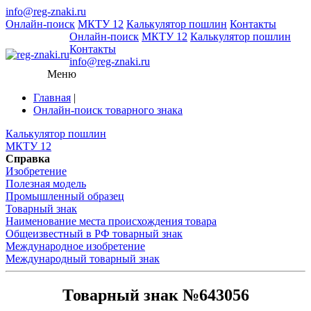
info@reg-znaki.ru
Онлайн-поиск
МКТУ 12
Калькулятор пошлин
Контакты
Онлайн-поиск
МКТУ 12
Калькулятор пошлин
Контакты
info@reg-znaki.ru
Меню
Главная
|
Онлайн-поиск товарного знака
Калькулятор пошлин
МКТУ 12
Справка
Изобретение
Полезная модель
Промышленный образец
Товарный знак
Наименование места происхождения товара
Общеизвестный в РФ товарный знак
Международное изобретение
Международный товарный знак
Товарный знак №643056