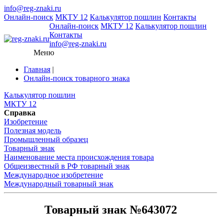
info@reg-znaki.ru
Онлайн-поиск
МКТУ 12
Калькулятор пошлин
Контакты
Онлайн-поиск
МКТУ 12
Калькулятор пошлин
Контакты
info@reg-znaki.ru
Меню
Главная
|
Онлайн-поиск товарного знака
Калькулятор пошлин
МКТУ 12
Справка
Изобретение
Полезная модель
Промышленный образец
Товарный знак
Наименование места происхождения товара
Общеизвестный в РФ товарный знак
Международное изобретение
Международный товарный знак
Товарный знак №643072