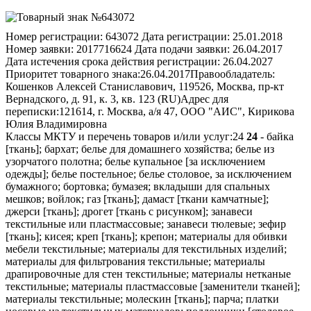
Номер регистрации:
643072
Дата регистрации:
25.01.2018
Номер заявки:
2017716624
Дата подачи заявки:
26.04.2017
Дата истечения срока действия регистрации:
26.04.2027
Приоритет товарного знака:
26.04.2017
Правообладатель:
Кошенков Алексей Станиславович, 119526, Москва, пр-кт
Вернадского, д. 91, к. 3, кв. 123 (RU)
Адрес для
переписки:
121614, г. Москва, а/я 47, ООО "АИС", Кирикова
Юлия Владимировна
Классы МКТУ и перечень товаров и/или услуг:
24
24
- байка
[ткань]; бархат; белье для домашнего хозяйства; белье из
узорчатого полотна; белье купальное [за исключением
одежды]; белье постельное; белье столовое, за исключением
бумажного; бортовка; бумазея; вкладыши для спальных
мешков; войлок; газ [ткань]; дамаст [ткани камчатные];
джерси [ткань]; дрогет [ткань с рисунком]; занавеси
текстильные или пластмассовые; занавеси тюлевые; зефир
[ткань]; кисея; креп [ткань]; крепон; материалы для обивки
мебели текстильные; материалы для текстильных изделий;
материалы для фильтрования текстильные; материалы
драпировочные для стен текстильные; материалы нетканые
текстильные; материалы пластмассовые [заменители тканей];
материалы текстильные; молескин [ткань]; парча; платки