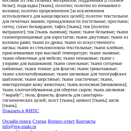
носовые из текстильных материалов; поддонники [столовое
белье]; подкладка [ткань]; полотно; полотно из пенькового
волокна; полотно прорезиненное [за исключением
используемого для канцелярских целей]; полотно текстильное
для печатных машин; принадлежности постельные; простыни;
ситец; сукно бильярдное; тафта [ткань]; тик [полотно
матрацное]; тик [ткань льняная]; ткани; ткани бельевые; ткани
газонепроницаемые для аэростатов; ткани джутовые; ткани из
волокна рами; ткани из дрока; ткани из искусственного
шелка; ткани из стекловолокна текстильные; ткани клейкие,
приклеиваемые при высокой температуре; ткани льняные;
ткани обивочные для мебели; ткани пеньковые; ткани с
узорами для вышивания; ткани синельные; ткани ситцевые
набивные; ткани тонкие для флагов; ткани трикотажные;
ткани хлопчатобумажные; ткани шелковые для типографских
шаблонов; ткани шерстяные; ткани эластичные; ткани,
имитирующие кожу животных; ткань волосяная [мешковина];
ткань хлопчатобумажная для обертки сыров; ткань шелковая
\"марабу\"; тюль; фланель; фланель для санитарно-
гигиенических целей; холст [ткань]; шевиот [ткань]; шелк
[ткань].
Показать в ФИПС
Онлайн поиск
Статьи
Вопрос-ответ
Контакты
info@reg-znaki.ru