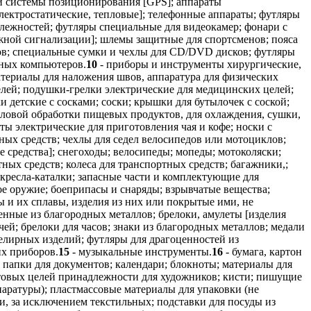
ой системы позиционирования [GPS]; аппараты
лектростатические, тепловые]; телефонные аппараты; футляры
длежностей; футляры специальные для видеокамер; фонари с
ожной сигнализации]; шлемы защитные для спортсменов; пояса
ков; специальные сумки и чехлы для CD/DVD дисков; футляры
тных компьютеров.
10
- приборы и инструменты хирургические,
атериалы для наложения швов, аппаратура для физических
лей; подушки-грелки электрические для медицинских целей;
 детские с сосками; соски; крышки для бутылочек с соской;
епловой обработки пищевых продуктов, для охлаждения, сушки,
ты электрические для приготовления чая и кофе; носки с
тных средств; чехлы для седел велосипедов или мотоциклов;
 средства]; снегоходы; велосипеды; мопеды; мотоколяски;
ых средств; колеса для транспортных средств; багажники,;
; кресла-каталки; запасные части и комплектующие для
ое оружие; боеприпасы и снаряды; взрывчатые вещества;
 и их сплавы, изделия из них или покрытые ими, не
нные из благородных металлов; брелоки, амулеты [изделия
й; брелоки для часов; знаки из благородных металлов; медали
лирных изделий; футляры для драгоценностей из
их приборов.
15
- музыкальные инструменты.
16
- бумага, картон
; папки для документов; календари; блокноты; материалы для
ытовых целей принадлежности для художников; кисти; пишущие
аратуры); пластмассовые материалы для упаковки (не
и, за исключением текстильных; подставки для посуды из