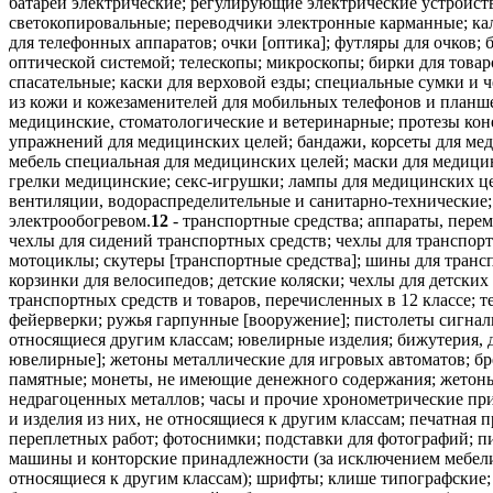
батареи электрические; регулирующие электрические устройст
светокопировальные; переводчики электронные карманные; кал
для телефонных аппаратов; очки [оптика]; футляры для очков
оптической системой; телескопы; микроскопы; бирки для товар
спасательные; каски для верховой езды; специальные сумки и
из кожи и кожезаменителей для мобильных телефонов и план
медицинские, стоматологические и ветеринарные; протезы коне
упражнений для медицинских целей; бандажи, корсеты для мед
мебель специальная для медицинских целей; маски для медицин
грелки медицинские; секс-игрушки; лампы для медицинских ц
вентиляции, водораспределительные и санитарно-технические; 
электрообогревом.
12
- транспортные средства; аппараты, перем
чехлы для сидений транспортных средств; чехлы для транспорт
мотоциклы; скутеры [транспортные средства]; шины для трансп
корзинки для велосипедов; детские коляски; чехлы для детских
транспортных средств и товаров, перечисленных в 12 классе; т
фейерверки; ружья гарпунные [вооружение]; пистолеты сигналь
относящиеся другим классам; ювелирные изделия; бижутерия, 
ювелирные]; жетоны металлические для игровых автоматов; бре
памятные; монеты, не имеющие денежного содержания; жетоны
недрагоценных металлов; часы и прочие хронометрические при
и изделия из них, не относящиеся к другим классам; печатная 
переплетных работ; фотоснимки; подставки для фотографий; 
машины и конторские принадлежности (за исключением мебели)
относящиеся к другим классам); шрифты; клише типографские; 