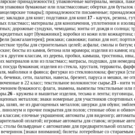
лярские принадлежности); упаковочные материалы, мешки, пакет
для упаковки бумажные или пластмассовые; обертки для бутыло
анцелярские товары]; принадлежности письменные; принадлежн
 закладки для книг; подставки для книг.
17
- каучук, резина, гу
ных пластмасс; материалы для конопачения, уплотнения и изоля
тных; дорожные сундуки, чемоданы; зонты от дождя и солнца; тр
 кредитных карт [бумажники]; коробки из кожи или кожкартона;
ели [кожгалантерея]; рюкзаки; саквояжи; папки для нот; портп
жесткие трубы для строительных целей; асфальт, смолы и битум
ие; бюсты из камня, бетона или мрамора; изделия из камня; из
ся к другим классам, из дерева, пробки, камыша, тростника, ивы, 
тих материалов или из пластмасс; матрасы, подушки, для немеди
; посуда бумажная; изделия из стекла, хрусталя, терракоты, фар
аля, майолики и фаянса; фигурки из стекловолокна; фигурки [ста
и, бечевки, сети, палатки, навесы, брезент, паруса и мешки, не
люченные в 22 класс; текстильное волокнистое сырье.
23
- нити т
ключением бумажного; флаги, знамена, вымпелы текстильные или 
оры.
26
- кружева и вышитые изделия, тесьма и ленты; пуговицы,
гоценных металлов; знаки номерные для участников спортивных 
ы, шляп, не из драгоценных металлов; шнурки для обуви; эмбл
, линолеум и прочие покрытия для полов; стенные обои и обиво
 классам; елочные украшения; автоматы для видеоигр; автоматы
варительной оплатой; игровые автоматы для ставок; игровые ав
к; столы бильярдные с автоматами для предварительной оплаты;
вечеринок [знаки внимания]; билеты лотерейные со стираемым с