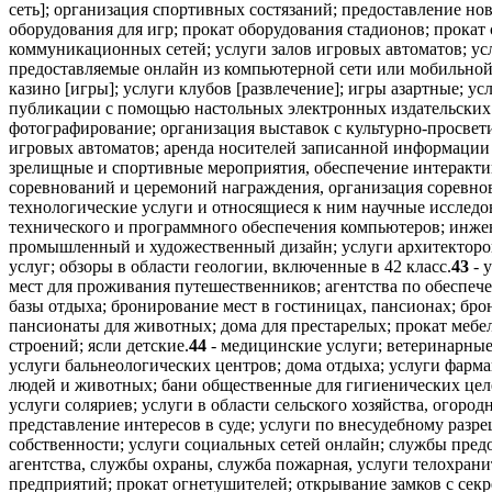
сеть]; организация спортивных состязаний; предоставление но
оборудования для игр; прокат оборудования стадионов; прокат
коммуникационных сетей; услуги залов игровых автоматов; усл
предоставляемые онлайн из компьютерной сети или мобильной
казино [игры]; услуги клубов [развлечение]; игры азартные; у
публикации с помощью настольных электронных издательских 
фотографирование; организация выставок с культурно-просвети
игровых автоматов; аренда носителей записанной информации 
зрелищные и спортивные мероприятия, обеспечение интерактив
соревнований и церемоний награждения, организация соревнов
технологические услуги и относящиеся к ним научные исследо
технического и программного обеспечения компьютеров; инжен
промышленный и художественный дизайн; услуги архитекторов
услуг; обзоры в области геологии, включенные в 42 класс.
43
- 
мест для проживания путешественников; агентства по обеспеч
базы отдыха; бронирование мест в гостиницах, пансионах; бро
пансионаты для животных; дома для престарелых; прокат мебел
строений; ясли детские.
44
- медицинские услуги; ветеринарные
услуги бальнеологических центров; дома отдыха; услуги фарма
людей и животных; бани общественные для гигиенических целей
услуги соляриев; услуги в области сельского хозяйства, огоро
представление интересов в суде; услуги по внесудебному раз
собственности; услуги социальных сетей онлайн; службы пре
агентства, службы охраны, служба пожарная, услуги телохрани
предприятий; прокат огнетушителей; открывание замков с секр