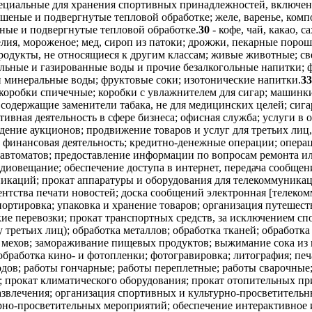
ециальные для хранения спортивных принадлежностей, включенн
шеные и подвергнутые тепловой обработке; желе, варенье, комп
ные и подвергнутые тепловой обработке.
30
- кофе, чай, какао, с
лия, мороженое; мед, сироп из патоки; дрожжи, пекарные порошк
родукты, не относящиеся к другим классам; живые животные; св
льные и газированные воды и прочие безалкогольные напитки; 
 и минеральные воды; фруктовые соки; изотонические напитки.
33
коробки спичечные; коробки с увлажнителем для сигар; машинки
 содержащие заменители табака, не для медицинских целей; сиг
тивная деятельность в сфере бизнеса; офисная служба; услуги 
ение аукционов; продвижение товаров и услуг для третьих лиц,
; финансовая деятельность; кредитно-денежные операции; опер
 автоматов; предоставление информации по вопросам ремонта и
диовещание; обеспечение доступа в интернет, передача сообще
никаций; прокат аппаратуры и оборудования для телекоммуника
ентства печати новостей; доска сообщений электронная [телек
портировка; упаковка и хранение товаров; организация путешес
ие перевозки; прокат транспортных средств, за исключением сп
третьих лиц); обработка металлов; обработка тканей; обработка
ка мехов; замораживание пищевых продуктов; выжимание сока из
обработка кино- и фотопленки; фотогравировка; литография; пе
одов; работы гончарные; работы переплетные; работы сварочные
в; прокат климатического оборудования; прокат отопительных 
развлечения; организация спортивных и культурно-просветитель
урно-просветительных мероприятий; обеспечение интерактивное