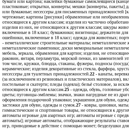
бумаги или картона; наклейки бумажные самоклеящиеся (канце
пластиковые; открытки, конверты; мешки [конверты, пакеты] 
или бумажные; несессеры для письменных принадлежностей [к
чертежные; картины [рисунки] обрамленные или необрамленные;
относящиеся к другим классам; изделия из частично обработан
изделия из них, не относящиеся к другим классам; шкуры живо
включенные в 18 класс; бумажники; визитницы; держатели для
ошейники, включенные в 18 класс; одежда для животных; портф
- неметаллические строительные материалы; неметаллические 
неметаллические памятники; доски мемориальные неметаллическ
мебель, зеркала, обрамления для картин; изделия, не относящие
раковин, янтаря, перламутра, морской пенки, из заменителей э
том числе, кружки, блюдца, стаканы, фужеры, подносы (посуда)
керамические; изделия декоративные из стекла, фарфора, хруст
несессеры для туалетных принадлежностей.
22
- канаты, веревк
(за исключением из резиновых и пластических материалов), вк
постельные и скатерти; пледы (одеяла); бельё столовое, за ис
относящиеся к другим классам.
25
- одежда, обувь, головные уб
цветы; пуговицы-эмблемы; значки, знаки нагрудные не из дра
оформления подарочной упаковки; украшения для обуви, одежд
застежки для обуви, одежды и сумок.
27
- ковры, циновки, маты
гимнастические и спортивные товары, не относящиеся к другим
автоматы игровые для азартных игр; автоматы игровые с пред
автоматы]; игровые автоматы, отображающие результаты ставо
игр, приводимые в действие с помощью монет; безделушки для 