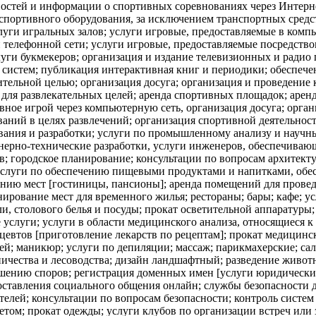
востей и информации о спортивных соревнованиях через Интерне
 спортивного оборудования, за исключением транспортных средс
уги игральных залов; услуги игровые, предоставляемые в компь
 телефонной сети; услуги игровые, предоставляемые посредств
слуги букмекеров; организация и издание телевизионных и радио
систем; публикация интерактивная книг и периодики; обеспеч
тельной целью; организация досуга; организация и проведение 
для развлекательных целей; аренда спортивных площадок; арен
ное игрой через компьютерную сеть, организация досуга; орган
аний в целях развлечений; организация спортивной деятельнос
вания и разработки; услуги по промышленному анализу и научн
ерно-технические разработки, услуги инженеров, обеспечивающи
; городское планирование; консультации по вопросам архитект
услуги по обеспечению пищевыми продуктами и напитками, обе
ению мест [гостиницы, пансионы]; аренда помещений для провед
нирование мест для временного жилья; рестораны; бары; кафе; у
и, столового белья и посуды; прокат осветительной аппаратуры
 услуги; услуги в области медицинского анализа, относящиеся к
цевтов [приготовление лекарств по рецептам]; прокат медицинск
; маникюр; услуги по депиляции; массаж; парикмахерские; сало
дничества и лесоводства; дизайн ландшафтный; разведение живот
решению споров; регистрация доменных имен [услуги юридически
доставления социального общения онлайн; службы безопасности
телей; консультации по вопросам безопасности; контроль систем
етом; прокат одежды; услуги клубов по организации встреч или 