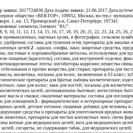
 заявки:
2017724838
Дата подачи заявки:
21.06.2017
Дата истече
ерное общество «ВЕКТОР», 109052, Москва, вн.тер.г. муниципа
корп. 1, кв. 15, Приморский р-н, Санкт-Петербург, 197341
аняемые элементы:
Элемент "RU".
, 8, 9, 10, 11, 12, 13, 14, 15, 16, 17, 18, 19, 20, 21, 22, 23, 24, 25, 26,
в промышленных, научных целях, в фотографии, сельском хозяйс
; удобрения; составы для тушения огня; препараты для закалки
шленных целей.
2
- краски, олифы, лаки; защитные средства, пре
лы; листовые и порошкообразные металлы, используемые для ху
ли пищевые [краситель]; составы для внутренней отделки; фикса
антикоррозионные ленты; ингибиторы коррозии; вещества связыв
 отбеливания и прочие вещества для стирки; препараты для чис
асла, косметика, лосьоны для волос, включенные в 03 класс; з
гиенические препараты для бритья; наборы косметические; изде
тных; лаки для волос; лаки для ногтей; лосьоны для косметичес
 косметических целей; антинакипины бытовые; антистатики быто
кие масла и смазки; смазочные материалы; составы для поглощен
и для освещения.
5
- фармацевтические и ветеринарные препарат
арных целей, детское питание; пищевые добавки для человека и
ицирующие средства и препараты для уничтожения вредных живо
ли животных; препараты для чистки контактных линз; свечи фар
поны ватные для медицинских целей; вата для медицинских целе
 целей; сигареты, не содержащие табак, для медицинских целей