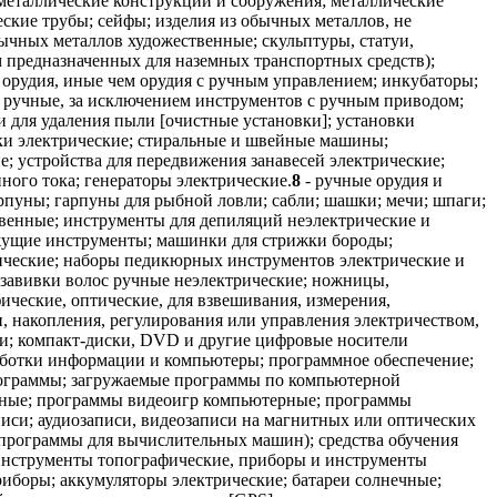
металлические конструкции и сооружения; металлические
еские трубы; сейфы; изделия из обычных металлов, не
бычных металлов художественные; скульптуры, статуи,
м предназначенных для наземных транспортных средств);
 орудия, иные чем орудия с ручным управлением; инкубаторы;
 ручные, за исключением инструментов с ручным приводом;
 для удаления пыли [очистные установки]; установки
ки электрические; стиральные и швейные машины;
; устройства для передвижения занавесей электрические;
ного тока; генераторы электрические.
8
- ручные орудия и
рпуны; гарпуны для рыбной ловли; сабли; шашки; мечи; шпаги;
твенные; инструменты для депиляций неэлектрические и
ежущие инструменты; машинки для стрижки бороды;
ические; наборы педикюрных инструментов электрические и
 завивки волос ручные неэлектрические; ножницы,
ические, оптические, для взвешивания, измерения,
и, накопления, регулирования или управления электричеством,
си; компакт-диски, DVD и другие цифровые носители
аботки информации и компьютеры; программное обеспечение;
рограммы; загружаемые программы по компьютерной
йные; программы видеоигр компьютерные; программы
иси; аудиозаписи, видеозаписи на магнитных или оптических
(программы для вычислительных машин); средства обучения
 инструменты топографические, приборы и инструменты
риборы; аккумуляторы электрические; батареи солнечные;