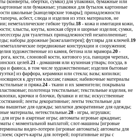
ы (конверты, обертки, сумки) для упаковки, бумажные или
к картонные или бумажные; упаковки для бутылок картонные
ости школьные [канцелярские товары]; принадлежности
ттаперча, асбест, слюда и изделия из этих материалов, не
ции; неметаллические гибкие трубы.
18
- кожа и имитация кожи,
ости; хлысты, кнуты, конская сбруя и шорные изделия; сумки,
 несессеры для туалетных принадлежностей незаполненные;
леды; наборы дорожные [кожгалантерея]; футляры для ключей.
19
; неметаллические передвижные конструкции и сооружения;
делия художественные из камня, бетона или мрамора.
20
-
рога, кости, слоновой кости, китового уса, панциря черепах,
цинских целей.
21
- домашняя или кухонная утварь; посуда, в
фора и фаянса, в том числе художественные; изделия бытовые
туэтки] из фарфора, керамики или стекла; вазы; копилки;
 относящиеся к другим классам; гамаки; набивочные материалы
екстильные и пряжа.
24
- ткани и их заменители; покрывала
пластиковые; полотенца текстильные; текстильные изделия, не
 кнопки, крючки и блочки, булавки и иглы; искусственные
состязаний; ленты декоративные; ленты текстильные для
емы вышитые для одежды; заплатки декоративные для одежды;
чные материалы, нетекстильные.
28
- игры, игрушки;
 для игры в азартные игры; автоматы игровые аркадные;
томаты с моментальной выплатой; слот-машины [игровые
 терминалы видео-лотереи (игровые автоматы); автоматы для
лоем; скретч-карты для лотерей; портативные игры с