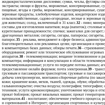
жидкокристаллическими дисплеями; сумки, чехлы, футляры сп
экстракты; овощи и фрукты, мороженые, консервированные, су
пищевые, ягоды и грибы, мороженые, консервированные, суше
зерновые продукты, хлебобулочные изделия, кондитерские изде
сельскохозяйственные, садово-огородные, лесные и зерновые п
для животных; солод, включенный в 31 класс.
32
- пиво; минера
составы для изготовления напитков; вода (напиток); столовые
курительные принадлежности; спички; зажигалки для сигарет; 
драгоценных металлов; сигареты, сигары, папиросы; сигареты,
папирос.
35
- реклама, менеджмент в сфере бизнеса; администра
благотворительных или рекламных целях; организация и провед
в компьютерных базах данных; обзоры печати.
36
- страхование
оборудования; ремонт или техническое обслуживание игровых
аппаратов.
38
- телекоммуникации; вещание телевизионное и ра
компьютера; информация и консультации в области телекомму
телекоммуникационные; услуги по передаче потока данных; аг
предоставление онлайн форумов; почта электронная.
39
- транс
грузовым и пассажирским транспортом; грузовые и пассажирск
добыча электроэнергии, монтажно-сборочные работы (по заказу 
кожи; крашение кожи, мехов, тканей, одежды, обуви; обработ
гальванопокрытие; очистка воздуха; полиграфия; типографии; 
техников; услуги криоконсервации; уничтожение мусора и отх
прокат бойлеров; прокат вязальных машин; прокат генераторо
материалов.
41
- воспитание; обеспечение учебного процесса; 
и соревнований в Интернет; организация спортивных и культ