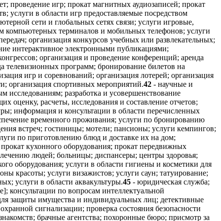
т; проведение игр; прокат магнитных аудиозаписей; прокат
тв; услуги в области игр предоставляемые посредством
ютерной сети и глобальных сетях связи; услуги игровые,
ом компьютерных терминалов и мобильных телефонов; услуги
 передач; организация конкурсов учебных или развлекательных;
ение интерактивное электронными публикациями;
конгрессов; организация и проведение конференций; аренда
да телевизионных программ; бронирование билетов на
изация игр и соревнований; организация лотерей; организация
ти; организация спортивных мероприятий.
42
- научные и
ым исследованиям; разработка и усовершенствование
х оценку, расчеты, исследования и составление отчетов;
уры; информация и консультации в области перечисленных
спечение временного проживания; услуги по бронированию
ения встреч; гостиницы; мотели; пансионы; услуги кемпингов;
слуги по приготовлению блюд и доставке их на дом;
; прокат кухонного оборудования; прокат передвижных
 лечению людей; больницы; диспансеры; центры здоровья;
ого оборудования; услуги в области гигиены и косметики для
ны красоты; услуги визажистов; услуги саун; татуирование;
ных; услуги в области аквакультуры.
45
- юридическая служба;
е]; консультации по вопросам интеллектуальной
 для защиты имущества и индивидуальных лиц; детективные
 охранной сигнализации; проверка состояния безопасности
знакомств; брачные агентства; похоронные бюро; присмотр за