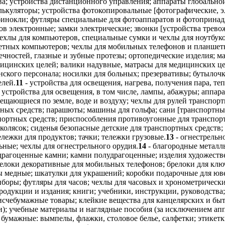
ва; устройства дистанционного управления; аппараты глобальн
ькуляторы; устройства фотокопировальные [фотографические, э
; бинокли; футляры специальные для фотоаппаратов и фотоприна
ов электронные; замки электрические; звонки [устройства трев
 чехлы для компьютеров, специальные сумки и чехлы для ноутбу
шетных компьютеров; чехлы для мобильных телефонов и планше
чностей, глазные и зубные протезы; ортопедические изделия; м
ицинских целей; валики надувные, матрасы для медицинских це
ского персонала; носилки для больных; презервативы; бутылочки
елей.
11
- устройства для освещения, нагрева, получения пара, т
устройства для освещения, в том числе, лампы, абажуры; аппара
ещающиеся по земле, воде и воздуху; чехлы для рулей транспор
ных средств; парашюты; машины для гольфа; сани [транспортные
ортных средств; приспособления противоугонные для транспортн
 колясок; сиденья безопасные детские для транспортных средств
ележки для продуктов; тачки; тележки грузовые.
13
- огнестрельн
ные; чехлы для огнестрельного орудия.
14
- благородные металлы
драгоценные камни; камни полудрагоценные; изделия художестве
локи декоративные для мобильных телефонов; брелоки для ключе
 медные; шкатулки для украшений; коробки подарочные для юве
боры; футляры для часов; чехлы для часовых и хронометрическ
продукции и издания; книги; учебники, инструкции, руководства
писчебумажные товары; клейкие вещества для канцелярских и б
; учебные материалы и наглядные пособия (за исключением апп
бумажные: вымпелы, флажки, столовое белье, салфетки; этикетк