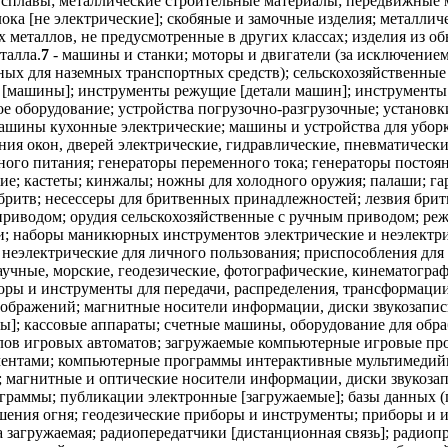
 сплавы; металлические строительные материалы; передвижные 
ока [не электрические]; скобяные и замочные изделия; металлич
х металлов, не предусмотренные в других классах; изделия из о
талла.
7
- машины и станки; моторы и двигатели (за исключение
ных для наземных транспортных средств); сельскохозяйственные
 [машины]; инструменты режущие [детали машин]; инструменты
 оборудование; устройства погрузочно-разгрузочные; установки
машины кухонные электрические; машины и устройства для убор
я окон, дверей электрические, гидравлические, пневматические
ого питания; генераторы переменного тока; генераторы постоян
ие; кастеты; кинжалы; ножны для холодного оружия; палаши; га
я бритв; несессеры для бритвенных принадлежностей; лезвия бри
 приводом; орудия сельскохозяйственные с ручным приводом; р
и; наборы маникюрных инструментов электрические и неэлектр
 неэлектрические для личного пользования; приспособления для
учные, морские, геодезические, фотографические, кинематограф
боры и инструменты для передачи, распределения, трансформаци
 изображений; магнитные носители информации, диски звукозапи
]; кассовые аппараты; счетные машины, оборудование для обр
лов игровых автоматов; загружаемые компьютерные игровые п
ументами; компьютерные программы интерактивные мультимеди
 магнитные и оптические носители информации, диски звукозап
ограммы; публикации электронные [загружаемые]; базы данных 
ушения огня; геодезические приборы и инструменты; приборы и
 загружаемая; радиопередатчики [дистанционная связь]; радиоп