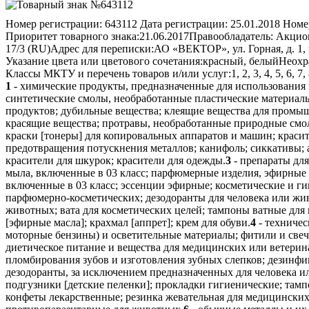
Номер регистрации:
643112
Дата регистрации:
25.01.2018
Номер
Приоритет товарного знака:
21.06.2017
Правообладатель:
Акцион
17/3 (RU)
Адрес для переписки:
АО «ВЕКТОР», ул. Горная, д. 1, 
Указание цвета или цветового сочетания:
красный, белый
Неохр
Классы МКТУ и перечень товаров и/или услуг:
1, 2, 3, 4, 5, 6, 7
1
- химические продукты, предназначенные для использования 
синтетические смолы, необработанные пластические материалы
продуктов; дубильные вещества; клеящие вещества для промы
красящие вещества; протравы, необработанные природные смо
краски [тонеры] для копировальных аппаратов и машин; красите
предотвращения потускнения металлов; канифоль; сиккативы; 
красители для шкурок; красители для одежды.
3
- препараты для
мыла, включенные в 03 класс; парфюмерные изделия, эфирные м
включенные в 03 класс; эссенции эфирные; косметические и ги
парфюмерно-косметических; дезодоранты для человека или живо
животных; вата для косметических целей; тампоны ватные для
[эфирные масла]; крахмал [аппрет]; крем для обуви.
4
- техничес
моторные бензины) и осветительные материалы; фитили и свеч
диетическое питание и вещества для медицинских или ветерин
пломбирования зубов и изготовления зубных слепков; дезинф
дезодоранты, за исключением предназначенных для человека и
подгузники [детские пеленки]; прокладки гигиенические; там
конфеты лекарственные; резинка жевательная для медицинских