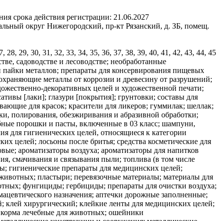
ния срока действия регистрации:
21.06.2027
льный округ Нижегородский, пр-кт Рязанский, д. ЗБ, помещ.
 27, 28, 29, 30, 31, 32, 33, 34, 35, 36, 37, 38, 39, 40, 41, 42, 43, 44, 45
тве, садоводстве и лесоводстве; необработанные
 и пайки металлов; препараты для консервирования пищевых
дохраняющие металлы от коррозии и древесину от разрушений;
дожественно-декоративных целей и художественной печати;
тивы [лаки]; глазури [покрытия]; грунтовки; составы для
ающие для красок; красители для ликеров; гуммилак; шеллак;
тки, полирования, обезжиривания и абразивной обработки;
убные порошки и пасты, включенные в 03 класс; шампуни,
лия для гигиенических целей, относящиеся к категории
ких целей; лосьоны после бритья; средства косметические для
вые; ароматизаторы воздуха; ароматизаторы для напитков
ия, смачивания и связывания пыли; топлива (в том числе
ы; гигиенические препараты для медицинских целей;
 животных; пластыри; перевязочные материалы; материалы для
тных; фунгициды; гербициды; препараты для очистки воздуха;
мацевтического назначения; аптечки дорожные заполненные;
й; клей хирургический; клейкие ленты для медицинских целей;
; корма лечебные для животных; ошейники