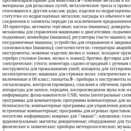
противопаразитарные для животных.
6
- обычные металлы и их
материалы для рельсовых путей; металлические тросы и провол
относящиеся к другим классам; руды; изделия из недрагоценны
статуэтки из недрагоценных металлов; награды из обычного ме
соединения и элементы передач (за исключением предназначен
3D-принтеры; автоматы торговые; насосы (машины); домкраты
механизмы для управления машинами и двигателями; подъемное
подъемные; конвейеры [машины]; регуляторы (части машин); 
посудомоечные машины; устройства для открывания и закрывани
газонокосилки [машины]; снегоочистители; генераторы аварийн
инструменты; ножевые изделия; вилки и ложки; холодное оруж
серебро столовое [ножи, вилки и ложки]; бритвы; футляры дл
электрические; утюги; инвентарь садово-огородный с ручным
инструменты для прокалывания ушей; аппараты для татуировк
неэлектрические; машинки для стрижки волос электрические и
включенные в 08 класс; пинцеты.
9
- приборы и инструменты на
сигнализации, контроля (проверки), спасания и обучения; при
аппаратура для записи, передачи, воспроизведения звука или
информации; флэш-накопители USB; чипы [интегральные схемы
программы для компьютеров; программы компьютерные для за
безопасности; компьютерные программы для управления док
встроенные компьютерные; программы для игровых приставок;
носителях информации; коврики для \"мыши\"; наушники; гол
аудиовизуальные; магниты декоративные; оборудование для т
физические и химические; приборы метеорологические; музыка