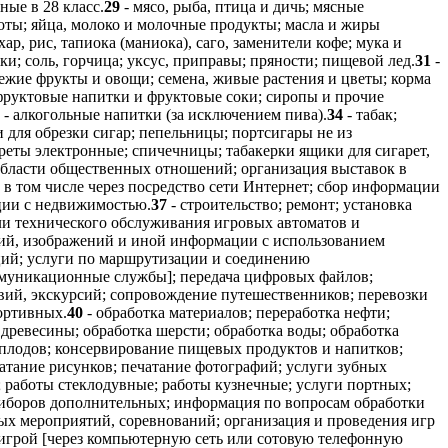
ые в 28 класс.
29
- мясо, рыба, птица и дичь; мясные
оты; яйца, молоко и молочные продукты; масла и жиры
ахар, рис, тапиока (маниока), саго, заменители кофе; мука и
и; соль, горчица; уксус, приправы; пряности; пищевой лед.
31
-
ежие фрукты и овощи; семена, живые растения и цветы; корма
фруктовые напитки и фруктовые соки; сиропы и прочие
- алкогольные напитки (за исключением пива).
34
- табак;
 для обрезки сигар; пепельницы; портсигары не из
ареты электронные; спичечницы; табакерки ящики для сигарет,
в области общественных отношений; организация выставок в
 в том числе через посредство сети Интернет; сбор информации
ации с недвижимостью.
37
- строительство; ремонт; установка
ли технического обслуживания игровых автоматов и
ний, изображений и иной информации с использованием
ций; услуги по маршрутизации и соединению
оммуникационные службы]; передача цифровых файлов;
твий, экскурсий; сопровождение путешественников; перевозки
ортивных.
40
- обработка материалов; переработка нефти;
 древесины; обработка шерсти; обработка воды; обработка
 плодов; консервирование пищевых продуктов и напитков;
чатание рисунков; печатание фотографий; услуги зубных
; работы стеклодувные; работы кузнечные; услуги портных;
приборов дополнительных; информация по вопросам обработки
ных мероприятий, соревнований; организация и проведения игр
 игрой [через компьютерную сеть или сотовую телефонную