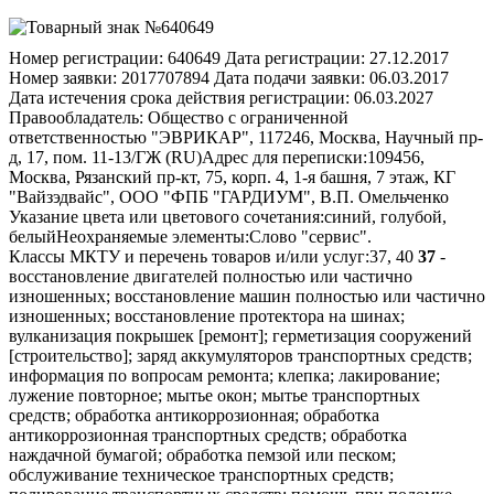
Номер регистрации:
640649
Дата регистрации:
27.12.2017
Номер заявки:
2017707894
Дата подачи заявки:
06.03.2017
Дата истечения срока действия регистрации:
06.03.2027
Правообладатель:
Общество с ограниченной
ответственностью "ЭВРИКАР", 117246, Москва, Научный пр-
д, 17, пом. 11-13/ГЖ (RU)
Адрес для переписки:
109456,
Москва, Рязанский пр-кт, 75, корп. 4, 1-я башня, 7 этаж, КГ
"Вайзэдвайс", ООО "ФПБ "ГАРДИУМ", В.П. Омельченко
Указание цвета или цветового сочетания:
синий, голубой,
белый
Неохраняемые элементы:
Слово "сервис".
Классы МКТУ и перечень товаров и/или услуг:
37, 40
37
-
восстановление двигателей полностью или частично
изношенных; восстановление машин полностью или частично
изношенных; восстановление протектора на шинах;
вулканизация покрышек [ремонт]; герметизация сооружений
[строительство]; заряд аккумуляторов транспортных средств;
информация по вопросам ремонта; клепка; лакирование;
лужение повторное; мытье окон; мытье транспортных
средств; обработка антикоррозионная; обработка
антикоррозионная транспортных средств; обработка
наждачной бумагой; обработка пемзой или песком;
обслуживание техническое транспортных средств;