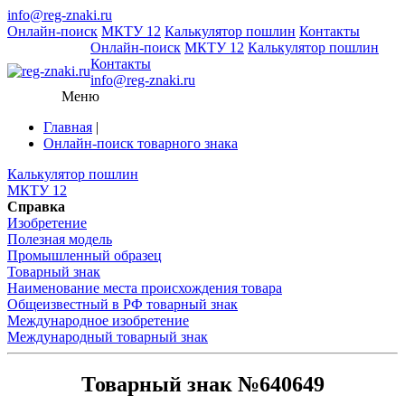
info@reg-znaki.ru
Онлайн-поиск
МКТУ 12
Калькулятор пошлин
Контакты
Онлайн-поиск
МКТУ 12
Калькулятор пошлин
Контакты
info@reg-znaki.ru
Меню
Главная
|
Онлайн-поиск товарного знака
Калькулятор пошлин
МКТУ 12
Справка
Изобретение
Полезная модель
Промышленный образец
Товарный знак
Наименование места происхождения товара
Общеизвестный в РФ товарный знак
Международное изобретение
Международный товарный знак
Товарный знак №640649