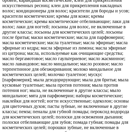
бровей; карандаши косметические; клеи для прикрепления
искусственных ресниц; клеи для прикрепления накладных
волос; кондиционеры для волос; красители для бороды и усов;
красители косметические; кремы для кожи; кремы
косметические; кремы косметические отбеливающие; лаки для
волос; лаки для ногтей; лосьоны для волос, не включенные в
другие классы; лосьоны для косметических целей; лосьоны
после бритья; маски косметические; масла для парфюмерии;
масла косметические; масла туалетные; масла эфирные; масла
эфирные из кедра; масла эфирные из лимона; масла эфирные
из цитрона; масла, используемые как очищающие средства;
масло бергамотовое; масло гаультериевое; масло жасминное;
масло лавандовое; масло миндальное; масло розовое; масло
терпентинное для обезжиривания; молоко миндальное для
косметических целей; молочко туалетное; мускус
[парфюмерия]; мыла дезодорирующие; мыла для бритья; мыла
кусковые туалетные; мыла против потения; мыла против
потения ног; мыла, не включенные в другие классы; мыло
миндальное; мята для парфюмерии; наборы косметические;
наклейки для ногтей; ногти искусственные; одеколон; основы
для цветочных духов; пасты зубные, не включенные в другие
классы; пемза; пеналы для губной помады; пероксид водорода
для косметических целей; полоски для освежения дыхания;
полоски отбеливающие для зубов; помада губная; помады для
косметических целей; порошки зубные, не включенные в