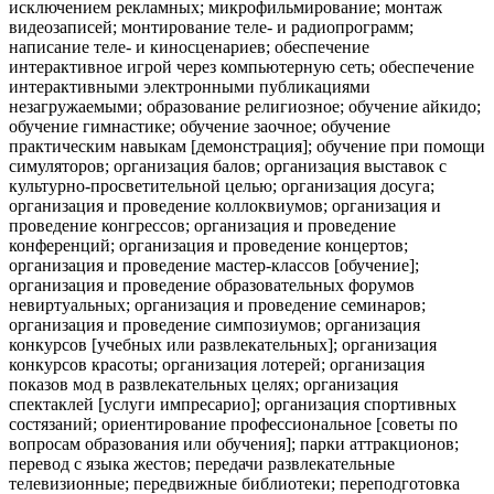
исключением рекламных; микрофильмирование; монтаж
видеозаписей; монтирование теле- и радиопрограмм;
написание теле- и киносценариев; обеспечение
интерактивное игрой через компьютерную сеть; обеспечение
интерактивными электронными публикациями
незагружаемыми; образование религиозное; обучение айкидо;
обучение гимнастике; обучение заочное; обучение
практическим навыкам [демонстрация]; обучение при помощи
симуляторов; организация балов; организация выставок с
культурно-просветительной целью; организация досуга;
организация и проведение коллоквиумов; организация и
проведение конгрессов; организация и проведение
конференций; организация и проведение концертов;
организация и проведение мастер-классов [обучение];
организация и проведение образовательных форумов
невиртуальных; организация и проведение семинаров;
организация и проведение симпозиумов; организация
конкурсов [учебных или развлекательных]; организация
конкурсов красоты; организация лотерей; организация
показов мод в развлекательных целях; организация
спектаклей [услуги импресарио]; организация спортивных
состязаний; ориентирование профессиональное [советы по
вопросам образования или обучения]; парки аттракционов;
перевод с языка жестов; передачи развлекательные
телевизионные; передвижные библиотеки; переподготовка