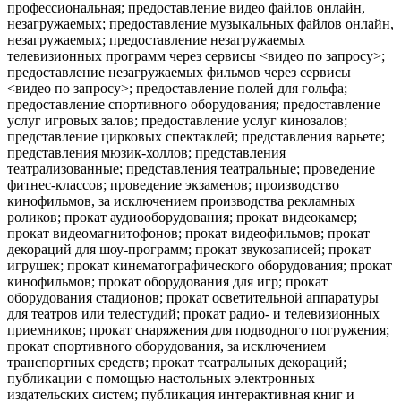
профессиональная; предоставление видео файлов онлайн,
незагружаемых; предоставление музыкальных файлов онлайн,
незагружаемых; предоставление незагружаемых
телевизионных программ через сервисы <видео по запросу>;
предоставление незагружаемых фильмов через сервисы
<видео по запросу>; предоставление полей для гольфа;
предоставление спортивного оборудования; предоставление
услуг игровых залов; предоставление услуг кинозалов;
представление цирковых спектаклей; представления варьете;
представления мюзик-холлов; представления
театрализованные; представления театральные; проведение
фитнес-классов; проведение экзаменов; производство
кинофильмов, за исключением производства рекламных
роликов; прокат аудиооборудования; прокат видеокамер;
прокат видеомагнитофонов; прокат видеофильмов; прокат
декораций для шоу-программ; прокат звукозаписей; прокат
игрушек; прокат кинематографического оборудования; прокат
кинофильмов; прокат оборудования для игр; прокат
оборудования стадионов; прокат осветительной аппаратуры
для театров или телестудий; прокат радио- и телевизионных
приемников; прокат снаряжения для подводного погружения;
прокат спортивного оборудования, за исключением
транспортных средств; прокат театральных декораций;
публикации с помощью настольных электронных
издательских систем; публикация интерактивная книг и