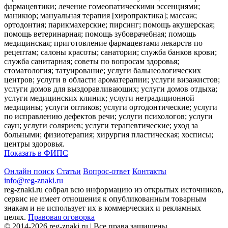
фармацевтики; лечение гомеопатическими эссенциями;
маникюр; мануальная терапия [хиропрактика]; массаж;
ортодонтия; парикмахерские; пирсинг; помощь акушерская;
помощь ветеринарная; помощь зубоврачебная; помощь
медицинская; приготовление фармацевтами лекарств по
рецептам; салоны красоты; санатории; служба банков крови;
служба санитарная; советы по вопросам здоровья;
стоматология; татуирование; услуги бальнеологических
центров; услуги в области ароматерапии; услуги визажистов;
услуги домов для выздоравливающих; услуги домов отдыха;
услуги медицинских клиник; услуги нетрадиционной
медицины; услуги оптиков; услуги ортодонтические; услуги
по исправлению дефектов речи; услуги психологов; услуги
саун; услуги соляриев; услуги терапевтические; уход за
больными; физиотерапия; хирургия пластическая; хосписы;
центры здоровья.
Показать в ФИПС
Онлайн поиск
Статьи
Вопрос-ответ
Контакты
info@reg-znaki.ru
reg-znaki.ru собрал всю информацию из открытых источников,
сервис не имеет отношения к опубликованным товарным
знакам и не использует их в коммерческих и рекламных
целях.
Правовая оговорка
© 2014-2026 reg-znaki.ru | Все права защищены