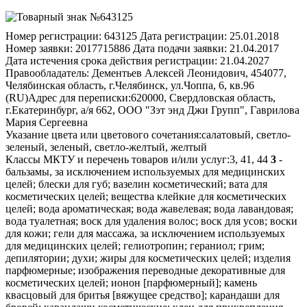
Номер регистрации:
643125
Дата регистрации:
25.01.2018
Номер заявки:
2017715886
Дата подачи заявки:
21.04.2017
Дата истечения срока действия регистрации:
21.04.2027
Правообладатель:
Дементьев Алексей Леонидович, 454077,
Челябинская область, г.Челябинск, ул.Чоппа, 6, кв.96
(RU)
Адрес для переписки:
620000, Свердловская область,
г.Екатеринбург, а/я 662, ООО "Зэт энд Джи Групп", Гаврилова
Мария Сергеевна
Указание цвета или цветового сочетания:
салатовый, светло-
зеленый, зеленый, светло-желтый, желтый
Классы МКТУ и перечень товаров и/или услуг:
3, 41, 44
3
-
бальзамы, за исключением используемых для медицинских
целей; блески для губ; вазелин косметический; вата для
косметических целей; вещества клейкие для косметических
целей; вода ароматическая; вода жавелевая; вода лавандовая;
вода туалетная; воск для удаления волос; воск для усов; воски
для кожи; гели для массажа, за исключением используемых
для медицинских целей; гелиотропин; гераниол; грим;
депилятории; духи; жиры для косметических целей; изделия
парфюмерные; изображения переводные декоративные для
косметических целей; ионон [парфюмерный]; камень
квасцовый для бритья [вяжущее средство]; карандаши для