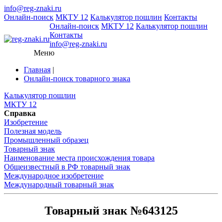
info@reg-znaki.ru
Онлайн-поиск
МКТУ 12
Калькулятор пошлин
Контакты
Онлайн-поиск
МКТУ 12
Калькулятор пошлин
Контакты
info@reg-znaki.ru
Меню
Главная
|
Онлайн-поиск товарного знака
Калькулятор пошлин
МКТУ 12
Справка
Изобретение
Полезная модель
Промышленный образец
Товарный знак
Наименование места происхождения товара
Общеизвестный в РФ товарный знак
Международное изобретение
Международный товарный знак
Товарный знак №643125