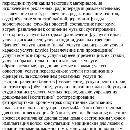
периодики; публикация текстовых материалов, за
исключением рекламных; радиопередачи развлекательные;
развлечение гостей; развлечения; редактирование текстов;
садо [обучение японской чайной церемонии]; сады
зоологические; служба новостей; составление программ
встреч [развлечение]; сочинение музыки; субтитрование;
тьюторинг; услуги баз отдыха [развлечения]; услуги гидов;
услуги диск-жокеев; услуги индивидуальных тренеров
[фитнес]; услуги казино [игры]; услуги каллиграфов; услуги
караоке; услуги клубов [развлечение или просвещение];
услуги композиторов; услуги музеев [презентация, выставки];
услуги образовательно-воспитательные; услуги
образовательные, предоставляемые школами; услуги
оркестров; услуги переводчиков; услуги по написанию
сценариев, за исключением рекламных; услуги по
распространению билетов [развлечение]; услуги репетиторов,
инструкторов [обучение]; услуги спортивных лагерей; услуги
студий записи; услуги устных переводчиков; учреждения
дошкольные [воспитание]; фотографирование;
фоторепортажи; хронометраж спортивных состязаний;
школы-интернаты; шоу-программы.
44
- бани общественные
для гигиенических целей; бани турецкие; больницы; ваксинг;
восковая депиляция; диспансеры; дома с сестринским уходом;
имплантация волос; консультации медицинские для людей с
ограниченными возможностями; консультации по вопросам