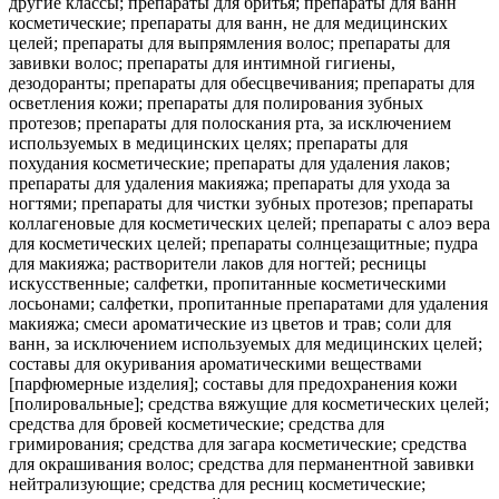
другие классы; препараты для бритья; препараты для ванн
косметические; препараты для ванн, не для медицинских
целей; препараты для выпрямления волос; препараты для
завивки волос; препараты для интимной гигиены,
дезодоранты; препараты для обесцвечивания; препараты для
осветления кожи; препараты для полирования зубных
протезов; препараты для полоскания рта, за исключением
используемых в медицинских целях; препараты для
похудания косметические; препараты для удаления лаков;
препараты для удаления макияжа; препараты для ухода за
ногтями; препараты для чистки зубных протезов; препараты
коллагеновые для косметических целей; препараты с алоэ вера
для косметических целей; препараты солнцезащитные; пудра
для макияжа; растворители лаков для ногтей; ресницы
искусственные; салфетки, пропитанные косметическими
лосьонами; салфетки, пропитанные препаратами для удаления
макияжа; смеси ароматические из цветов и трав; соли для
ванн, за исключением используемых для медицинских целей;
составы для окуривания ароматическими веществами
[парфюмерные изделия]; составы для предохранения кожи
[полировальные]; средства вяжущие для косметических целей;
средства для бровей косметические; средства для
гримирования; средства для загара косметические; средства
для окрашивания волос; средства для перманентной завивки
нейтрализующие; средства для ресниц косметические;