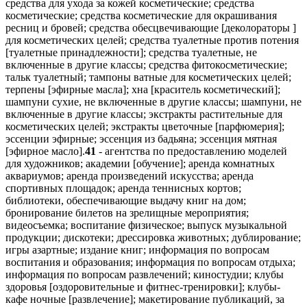
средства для ухода за кожей косметические; средства
косметические; средства косметические для окрашивания
ресниц и бровей; средства обесцвечивающие [деколораторы ]
для косметических целей; средства туалетные против потения
[туалетные принадлежности]; средства туалетные, не
включенные в другие классы; средства фитокосметические;
тальк туалетный; тампоны ватные для косметических целей;
терпены [эфирные масла]; хна [краситель косметический];
шампуни сухие, не включенные в другие классы; шампуни, не
включенные в другие классы; экстракты растительные для
косметических целей; экстракты цветочные [парфюмерия];
эссенции эфирные; эссенция из бадьяна; эссенция мятная
[эфирное масло].
41
- агентства по предоставлению моделей
для художников; академии [обучение]; аренда комнатных
аквариумов; аренда произведений искусства; аренда
спортивных площадок; аренда теннисных кортов;
библиотеки, обеспечивающие выдачу книг на дом;
бронирование билетов на зрелищные мероприятия;
видеосъемка; воспитание физическое; выпуск музыкальной
продукции; дискотеки; дрессировка животных; дублирование;
игры азартные; издание книг; информация по вопросам
воспитания и образования; информация по вопросам отдыха;
информация по вопросам развлечений; киностудии; клубы
здоровья [оздоровительные и фитнес-тренировки]; клубы-
кафе ночные [развлечение]; макетирование публикаций, за