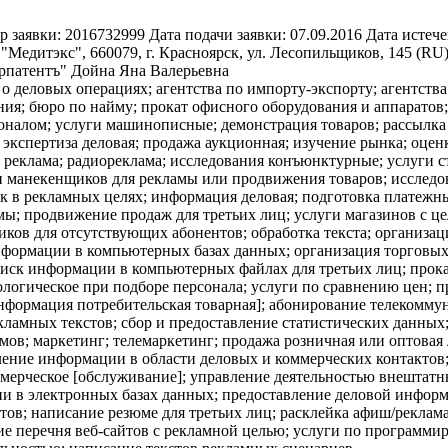
р заявки:
2016732999
Дата подачи заявки:
07.09.2016
Дата истече
Медитэкс", 660079, г. Красноярск, ул. Лесопильщиков, 145 (RU
рпатентъ" Дойна Яна Валерьевна
 о деловых операциях; агентства по импорту-экспорту; агентств
я; бюро по найму; прокат офисного оборудования и аппаратов; 
соналом; услуги машинописные; демонстрация товаров; рассылк
экспертиза деловая; продажа аукционная; изучение рынка; оценк
 реклама; радиореклама; исследования конъюнктурные; услуги с
ги манекенщиков для рекламы или продвижения товаров; исслед
к в рекламных целях; информация деловая; подготовка платежны
ы; продвижение продаж для третьих лиц; услуги магазинов с це
ков для отсутствующих абонентов; обработка текста; организаци
формации в компьютерных базах данных; организация торговых
оиск информации в компьютерных файлах для третьих лиц; прок
ологическое при подборе персонала; услуги по сравнению цен; п
нформация потребительская товарная]; абонирование телекомму
екламных текстов; сбор и предоставление статистических данных
мов; маркетинг; телемаркетинг; продажа розничная или оптовая
вление информации в области деловых и коммерческих контактов
ммерческое [обслуживание]; управление деятельностью внештатн
и в электронных базах данных; предоставление деловой информ
ов; написание резюме для третьих лиц; расклейка афиш/реклама
ние перечня веб-сайтов с рекламной целью; услуги по программ