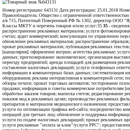
Номер регистрации:
643131
Дата регистрации:
25.01.2018
Номе
Правообладатель:
Общество с ограниченной ответственностью "
а/я 715, Патентный Поверенный РФ № 1302, директор ООО "Я
Классы МКТУ и перечень товаров и/или услуг:
35
35
- сведения
распространение рекламных материалов; услуги фотокопировани
счетах; аудит коммерческий; консультации по управлению пер
обновление рекламных материалов; распространение образцов; 
прокат рекламных материалов; публикация рекламных текстов;
[канцелярия]; оформление витрин; агентства рекламные; услу
данных; прогнозирование экономическое; организация выставо
переезду предприятий; аренда площадей для размещения реклам
составление налоговых деклараций; услуги телефонных ответчи
информации в компьютерных базах данных; систематизация ин
оборудования; реклама интерактивная в компьютерной сети; п
обзоры печати; прокат торговых автоматов; тестирование псих
продажи; информация и советы коммерческие потребителям [и
обработки заказов товаров; выписка счетов; редактирование р
показов мод в рекламных целях; производство рекламных филь
препаратов и материалов медицинского назначения; предоста
услуги по оптимизации трафика веб-сайта; посредничество ко
операций для третьих лиц; обновление и поддержка информаци
услуги по подаче налоговых деклараций; прокат рекламных щит
услуги рекламные "оплата за клик"/услуги PPC"; предоставле