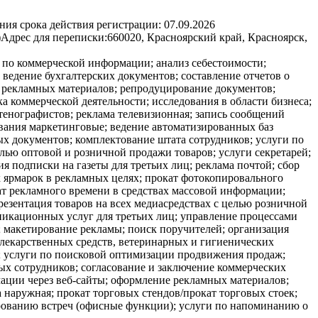
ния срока действия регистрации:
07.09.2026
)
Адрес для переписки:
660020, Красноярский край, Красноярск,
а по коммерческой информации; анализ себестоимости;
ведение бухгалтерских документов; составление отчетов о
а рекламных материалов; репродуцирование документов;
а коммерческой деятельности; исследования в области бизнеса;
тенографистов; реклама телевизионная; запись сообщений
ования маркетинговые; ведение автоматизированных баз
х документов; комплектование штата сотрудников; услуги по
лью оптовой и розничной продажи товаров; услуги секретарей;
я подписки на газеты для третьих лиц; реклама почтой; сбор
 ярмарок в рекламных целях; прокат фотокопировального
ат рекламного времени в средствах массовой информации;
резентация товаров на всех медиасредствах с целью розничной
никационных услуг для третьих лиц; управление процессами
; макетирование рекламы; поиск поручителей; организация
 лекарственных средств, ветеринарных и гигиенических
; услуги по поисковой оптимизации продвижения продаж;
ых сотрудников; согласование и заключение коммерческих
ации через веб-сайты; оформление рекламных материалов;
 наружная; прокат торговых стендов/прокат торговых стоек;
ированию встреч (офисные функции); услуги по напоминанию о