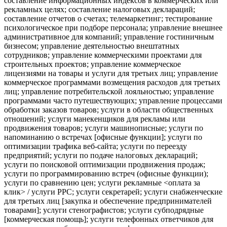
составление информационных индексов в коммерческих или
рекламных целях; составление налоговых деклараций;
составление отчетов о счетах; телемаркетинг; тестирование
психологическое при подборе персонала; управление внешнее
административное для компаний; управление гостиничным
бизнесом; управление деятельностью внештатных
сотрудников; управление коммерческими проектами для
строительных проектов; управление коммерческое
лицензиями на товары и услуги для третьих лиц; управление
коммерческое программами возмещения расходов для третьих
лиц; управление потребительской лояльностью; управление
программами часто путешествующих; управление процессами
обработки заказов товаров; услуги в области общественных
отношений; услуги манекенщиков для рекламы или
продвижения товаров; услуги машинописные; услуги по
напоминанию о встречах [офисные функции]; услуги по
оптимизации трафика веб-сайта; услуги по переезду
предприятий; услуги по подаче налоговых деклараций;
услуги по поисковой оптимизации продвижения продаж;
услуги по программированию встреч (офисные функции);
услуги по сравнению цен; услуги рекламные <оплата за
клик> / услуги РРС; услуги секретарей; услуги снабженческие
для третьих лиц [закупка и обеспечение предпринимателей
товарами]; услуги стенографистов; услуги субподрядные
[коммерческая помощь]; услуги телефонных ответчиков для