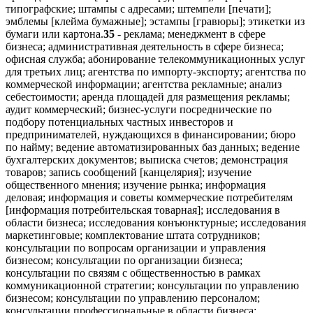
35
- реклама; менеджмент в сфере
бизнеса; административная деятельность в сфере бизнеса;
офисная служба; абонирование телекоммуникационных услуг
для третьих лиц; агентства по импорту-экспорту; агентства по
коммерческой информации; агентства рекламные; анализ
себестоимости; аренда площадей для размещения рекламы;
аудит коммерческий; бизнес-услуги посреднические по
подбору потенциальных частных инвесторов и
предпринимателей, нуждающихся в финансировании; бюро
по найму; ведение автоматизированных баз данных; ведение
бухгалтерских документов; выписка счетов; демонстрация
товаров; запись сообщений [канцелярия]; изучение
общественного мнения; изучение рынка; информация
деловая; информация и советы коммерческие потребителям
[информация потребительская товарная]; исследования в
области бизнеса; исследования конъюнктурные; исследования
маркетинговые; комплектование штата сотрудников;
консультации по вопросам организации и управления
бизнесом; консультации по организации бизнеса;
консультации по связям с общественностью в рамках
коммуникационной стратегии; консультации по управлению
бизнесом; консультации по управлению персоналом;
консультации профессиональные в области бизнеса;