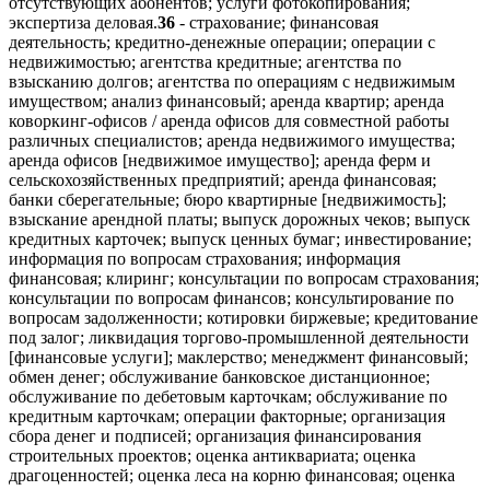
отсутствующих абонентов; услуги фотокопирования;
экспертиза деловая.
36
- страхование; финансовая
деятельность; кредитно-денежные операции; операции с
недвижимостью; агентства кредитные; агентства по
взысканию долгов; агентства по операциям с недвижимым
имуществом; анализ финансовый; аренда квартир; аренда
коворкинг-офисов / аренда офисов для совместной работы
различных специалистов; аренда недвижимого имущества;
аренда офисов [недвижимое имущество]; аренда ферм и
сельскохозяйственных предприятий; аренда финансовая;
банки сберегательные; бюро квартирные [недвижимость];
взыскание арендной платы; выпуск дорожных чеков; выпуск
кредитных карточек; выпуск ценных бумаг; инвестирование;
информация по вопросам страхования; информация
финансовая; клиринг; консультации по вопросам страхования;
консультации по вопросам финансов; консультирование по
вопросам задолженности; котировки биржевые; кредитование
под залог; ликвидация торгово-промышленной деятельности
[финансовые услуги]; маклерство; менеджмент финансовый;
обмен денег; обслуживание банковское дистанционное;
обслуживание по дебетовым карточкам; обслуживание по
кредитным карточкам; операции факторные; организация
сбора денег и подписей; организация финансирования
строительных проектов; оценка антиквариата; оценка
драгоценностей; оценка леса на корню финансовая; оценка