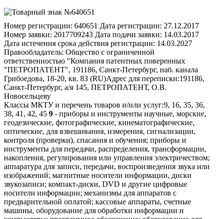
Номер регистрации:
640651
Дата регистрации:
27.12.2017
Номер заявки:
2017709243
Дата подачи заявки:
14.03.2017
Дата истечения срока действия регистрации:
14.03.2027
Правообладатель:
Общество с ограниченной
ответственностью "Компания патентных поверенных
"ПЕТРОПАТЕНТ", 191186, Санкт-Петербург, наб. канала
Грибоедова, 18-20, кв. 83 (RU)
Адрес для переписки:
191186,
Санкт-Петербург, а/я 145, ПЕТРОПАТЕНТ, О.В.
Новосельцеву
Классы МКТУ и перечень товаров и/или услуг:
9, 16, 35, 36,
38, 41, 42, 45
9
- приборы и инструменты научные, морские, геодезические, фотографические, кинематографические, оптические, для взвешивания, измерения, сигнализации, контроля (проверки), спасания и обучения; приборы и инструменты для передачи, распределения, трансформации, накопления, регулирования или управления электричеством; аппаратура для записи, передачи, воспроизведения звука или изображений; магнитные носители информации, диски звукозаписи; компакт-диски, DVD и другие цифровые носители информации; механизмы для аппаратов с предварительной оплатой; кассовые аппараты, счетные машины, оборудование для обработки информации и компьютеры; программное обеспечение; оборудование для тушения огня; 3D очки; DVD-плееры; автоматы для продажи билетов; автоматы музыкальные с предварительной оплатой; автомобили пожарные; автоответчики телефонные; адаптеры электрические; аккумуляторы для электронных сигарет; аккумуляторы электрические; аккумуляторы электрические для транспортных средств; акселерометры; актинометры; алидады; альтиметры; амперметры; анемометры; аноды; антенны; антикатоды; апертометры [оптические]; аппаратура высокочастотная; аппаратура для анализов, за исключением медицинской; аппаратура для дистанционного управления железнодорожными стрелками электродинамическая; аппаратура для дистанционного управления сигналами электродинамическая; аппаратура для дистанционного управления; аппаратура для наблюдения и контроля электрическая; аппаратура звукозаписывающая; аппараты глобальной системы позиционирования [GPS]; аппараты дистилляционные для научных целей; аппараты дифракционные [микроскопия]; аппараты для анализа состава воздуха; аппараты для контроля оплаты почтовыми марками; аппараты для передачи звука; аппараты для ферментации [приборы лабораторные]; аппараты дыхательные для подводного плавания; аппараты дыхательные, за исключением аппаратов искусственного дыхания; аппараты и установки для генерации рентгеновского излучения, за исключением используемых в медицине; аппараты коммутационные электрические; аппараты переговорные; аппараты перегонные лабораторные; аппараты проекционные; аппараты противопожарные; аппараты рентгеновские для промышленных целей; аппараты рентгеновские, за исключением используемых для медицинских целей; аппараты светокопировальные; аппараты светосигнальные [проблесковые]; аппараты стереоскопические; аппараты телефонные; аппараты факсимильные; аппараты фототелеграфные; аппараты электрические для дистанционного зажигания; ареометры для кислот / ацидометры; ареометры для определения плотности соляных растворов; ацидометры для аккумуляторных батарей; аэрометры; бакены светящиеся / буи светящиеся; банки аккумуляторов; барометры; батареи анодные; батареи гальванических элементов; батареи для систем зажигания; батареи солнечные; батареи солнечные для производства электроэнергии; батареи электрические; безмены [весы]; бетатроны; бинокли; биочипы; бирки для товаров электронные; бленды объективов светозащитные; блоки магнитной ленты для компьютеров; блоки памяти для компьютеров; брандспойты; браслеты идентификационные магнитные; браслеты электронные [измерительные инструменты]; брезент для спасательных работ; брелоки электронные для дистанционного управления; бронежилеты; буи сигнальные; буи спасательные; буи указательные; буссоли / компасы; вакуумметры; ванны электролитические; вариометры; верньеры / нониусы; весы; весы детские; весы для ванной комнаты; весы конторские для писем; весы платформенные; весы прецизионные; весы с анализатором массы тела; вехи [геодезические инструменты] / рейки нивелирные [геодезические инструменты]; видеокамеры; видеокамеры для слежения за ребенком / видео-няни; видеокассеты; видеотелефоны; видеоэкраны; видоискатели для фотоаппаратов; вилки штепсельные [электрические соединения] / розетки штепсельные [электрические соединения] / соединения штепсельные электрические]; винты микрометрические для оптических приборов и инструментов; вискозиметры; включатели электроцепи; волномеры; вольтметры; вывески механические / знаки механические; вывески светящиеся / знаки светящиеся; выключатели закрытые [электрические]; выпрямители тока; газоанализаторы; газометры [измерительные инструменты]; гальванометры; гарнитуры беспроводные для телефонов; гелиографы; гигрометры; гидрометры; гири; глазки [увеличительные линзы] дверные оптические; голограммы; графопостроители; громкоговорители; грузы для зондов / грузы для лотов; грузы для отвесов; дальномеры; денсиметры; денситометры; детали оптические; детекторы; детекторы дыма; детекторы инфракрасные; детекторы фальшивых монет; джойстики для компьютеров, за исключением предназначенных для видеоигр; диапозитивы [фотография]; диаскопы; диафрагмы [фотография]; диктофоны; динамометры; диоды светоизлучающие [СИД]; дискеты; диски магнитные; диски оптические; диски счетные / круги логарифмические / линейки логарифмические круговые; дисководы для компьютеров; дисководы с автоматической сменой дисков для компьютеров; ДНК-чипы; доски интерактивные электронные; доски объявлений электронные; жилеты пуленепробиваемые; жилеты спасательные; жилеты спасательные светоотражающие; жилы идентификационные для электрических проводов; зажимы носовые для пловцов и ныряльщиков; замки электрические; звонки [устройства тревожной сигнализации]; звонки аварийные электрические; звонки дверные электрические; звонки сигнальные; звуковые интерфейсы; звукопроводы; зеркала для осмотровых работ; знаки дорожные светящиеся или механические; зонды глубоководные; зонды для научных исследований; зуммеры; иглы для геодезических компасов; иглы для проигрывателей; измерители; измерители давления; имитаторы для управления или проверки транспортных средств; инверторы [электрические]; индикаторы давления; индикаторы температурные; инкубаторы для бактериальных культур; инструменты измерительные; инструменты космографические; инструменты математические; инструменты нивелирования; инструменты с оптическими окулярами; инструменты топографические; инструменты угломерные; интерфейсы для компьютеров; ионизаторы, за исключением используемых для обработки воздуха или воды; искрогасители; кабели коаксиальные; кабели оптико-волоконные; кабели электрические; калибры; калибры раздвижные; калибры резьбовые; калориметры; калькуляторы; калькуляторы карманные; камеры декомпрессионные; камеры киносъемочные; камеры тепловизионные; каппы спортивные; капсулы спасательные для стихийных бедствий; карандаши электронные [элементы дисплеев]; каркасы электрических катушек; карточки идентификационные магнитные; картриджи для видеоигр; картриджи пустые для принтеров и фотокопировальных аппаратов; карты памяти для видеоигровых устройств; карты с магнитным кодом; каски для верховой езды; каски защитные / шлемы защитные; кассеты для фотопластинок; кассы-автоматы; катоды; катушки [фотография]; катушки индуктивности [обмотки]; катушки электрические; катушки электромагнитов; кинопленки экспонированные; клавиатуры компьютеров; клапаны соленоидные [электромагнитные переключатели]; клеммы [электричество]; ключ-карты закодированные; книги электронные; книжки записные электронные; кнопки для звонков; коврики для <мыши>; кодеры магнитные; козырьки светозащитные; коллекторы электрические; кольца калибровочные; кольца электронные; комбинезоны специальные защитные для летчиков; коммутаторы; компакт-диски [аудио-видео]; компакт-диски [неперезаписываемые]; компараторы; компасы морские; компьютеры персональные переносные; компьютеры планшетные; компьютеры портативные; конденсаторы электрические; контакты электрические; конусы для указания направления ветра; конусы дорожные сигнальные; коробки ответвительные [электричество]; коробки распределительные [электричество]; коробки соединительные [электричество]; коробки соединительные линейные [электрические]; корпуса аккумуляторов электрических; корпуса громкоговорителей; костюмы для подводного погружения; кристаллы галеновые [детекторы]; круги светоотражающие, прикрепляемые к одежде, для предупреждения транспортных аварий; крышки защитные для штепсельных розеток; лаги [измерительные инструменты]; лазеры, за исключением используемых в медицинских целях; лактоденсиметры; лактометры; лампы вакуумные [радио]; лампы для фотолабораторий; лампы термоэлектронные; лампы усилительные электронные; лампы-вспышки [фотография]; ленты для чистки считывающих головок; ленты магнитные; ленты магнитные для видеозаписи; ленты мерные; лестницы спасательные пожарные; линейки [инструменты измерительные]; линейки квадратные измерительные; линейки логарифмические; линзы контактные; линзы корректирующие [оптика]; линзы насадочные / макролинзы; линзы оптические; линзы-конденсоры; лини лотов; линии магистральные электрические; ложки мерные; лупы [оптика]; лупы ткацкие; магниты; магниты декоративные; манекены для краш-тестов; манекены для тренировки в оказании помощи [приборы для обучения]; манипуляторы типа <мышь> [периферийное оборудование]; манометры; маркеры безопасности [средства шифрования]; маски для подводного погружения; маски для сварщиков; маски защитные; маски респираторные, за исключением используемых для искусственного дыхания; материалы для линий электропередач [провода, кабели]; машины для подсчета голосов во время выборов; машины для подсчета и сортировки денег; машины и приборы для испытания материалов; мебель специальная для лабораторий; мегафоны; медиаплееры портативные; мембраны [акустика]; мембраны для научной аппаратуры; металлодетекторы для промышленных или военных целей; метеостанции цифровые; метрономы; метры [измерительные инструменты]; метры для плотничьих работ; метры портновские; механизмы для автоматов с предварительной оплатой; механизмы для аппаратов, приводимых в действие жетонами; механизмы предварительной оплаты для телевизоров; механизмы спусковые затворов [фотография]; микрометры; микропроцессоры; микроскопы; микротомы; микрофоны; микшеры звуковые; модемы; молниеотводы; мониторы [компьютерное оборудование]; мониторы [программы для компьютеров]; моноподы [штативы ручные]; муфты концевые [эл