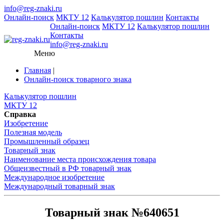
info@reg-znaki.ru
Онлайн-поиск
МКТУ 12
Калькулятор пошлин
Контакты
Онлайн-поиск
МКТУ 12
Калькулятор пошлин
Контакты
info@reg-znaki.ru
Меню
Главная
|
Онлайн-поиск товарного знака
Калькулятор пошлин
МКТУ 12
Справка
Изобретение
Полезная модель
Промышленный образец
Товарный знак
Наименование места происхождения товара
Общеизвестный в РФ товарный знак
Международное изобретение
Международный товарный знак
Товарный знак №640651