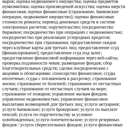
марок; оценка недвижимого имущества; оценка предметов
нумизматики; оценка произведений искусства; оценка шерсти
финансовая; оценки финансовые [страхование, банковские
операции, недвижимое имущество]; оценки финансовые
стоимости ремонта; перевод денежных средств в системе
электронных расчетов; поручительство; посредничество
биржевое; посредничество при операциях с недвижимостью;
посредничество при реализации углеродных кредитов;
посредничество при страховании; предоставление скидок
через клубные карты для третьих лиц; предоставление ссуд
[финансирование]; предоставление ссуд под залог;
предоставление финансовой информации через веб-сайты;
проверка подлинности чеков; размещение фондов; сбор
благотворительных средств; сделки посреднические с
акциями и облигациями; спонсорство финансовое; ссуды
ипотечные; ссуды с погашением в рассрочку; страхование
жизни; страхование от болезней; страхование от несчастных
случаев; страхование от несчастных случаев на море;
страхование от пожаров; управление жилым фондом;
управление недвижимостью; управление финансовое
выплатами возмещений для третьих лиц; услуги актуариев;
услуги банковские; услуги брокерские; услуги по выплате
пенсий; услуги по поручительству за условно
освобожденных; услуги попечительские; услуги резервных
фондов / услуги сберегательных фондов; услуги финансовые