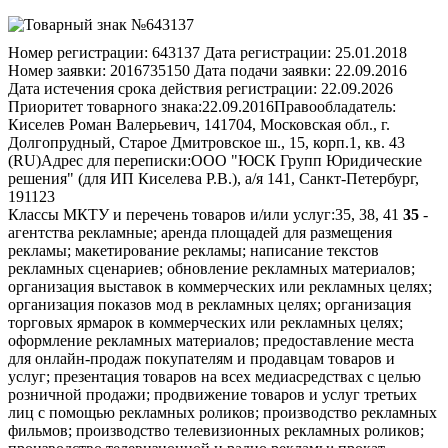
Номер регистрации:
643137
Дата регистрации:
25.01.2018
Номер заявки:
2016735150
Дата подачи заявки:
22.09.2016
Дата истечения срока действия регистрации:
22.09.2026
Приоритет товарного знака:
22.09.2016
Правообладатель:
Киселев Роман Валерьевич, 141704, Московская обл., г.
Долгопрудный, Старое Дмитровское ш., 15, корп.1, кв. 43
(RU)
Адрес для переписки:
ООО "ЮСК Групп Юридические
решения" (для ИП Киселева Р.В.), а/я 141, Санкт-Петербург,
191123
Классы МКТУ и перечень товаров и/или услуг:
35, 38, 41
35
-
агентства рекламные; аренда площадей для размещения
рекламы; макетирование рекламы; написание текстов
рекламных сценариев; обновление рекламных материалов;
организация выставок в коммерческих или рекламных целях;
организация показов мод в рекламных целях; организация
торговых ярмарок в коммерческих или рекламных целях;
оформление рекламных материалов; предоставление места
для онлайн-продаж покупателям и продавцам товаров и
услуг; презентация товаров на всех медиасредствах с целью
розничной продажи; продвижение товаров и услуг третьих
лиц с помощью рекламных роликов; производство рекламных
фильмов; производство телевизионных рекламных роликов;