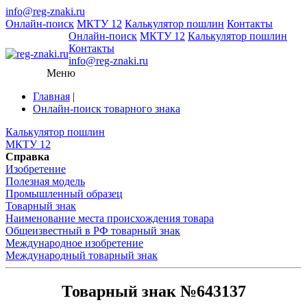
info@reg-znaki.ru
Онлайн-поиск
МКТУ 12
Калькулятор пошлин
Контакты
Онлайн-поиск
МКТУ 12
Калькулятор пошлин
Контакты
info@reg-znaki.ru
Меню
Главная
|
Онлайн-поиск товарного знака
Калькулятор пошлин
МКТУ 12
Справка
Изобретение
Полезная модель
Промышленный образец
Товарный знак
Наименование места происхождения товара
Общеизвестный в РФ товарный знак
Международное изобретение
Международный товарный знак
Товарный знак №643137