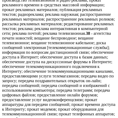
производство телевизионной и радио рекламы; прокат
рекламного времени в средствах массовой информации;
прокат рекламных материалов; публикация рекламных
текстов; радиореклама; реклама наружная; распространение
рекламных материалов; распространение рекламных роликов;
рассылка рекламных материалов; редактирование рекламных
текстов; реклама; реклама интерактивная в компьютерной
сети; реклама почтой; реклама телевизионная.
38
- агентства
печати новостей; вещание беспроводное; вещание
телевизионное; вещание телевизионное кабельное; доска
сообщений электронная [телекоммуникационные службы];
информация по вопросам дистанционной связи; обеспечение
доступа в Интернет; обеспечение доступа к базам данных;
обеспечение доступа на дискуссионые форумы в Интернете;
обеспечение телекоммуникационного подключения к
Интернету; обеспечение телекоммуникационными каналами,
предоставляющими услуги телемагазинов; передача видео по
запросу; передача поздравительных открыток он-лайн;
передача сообщений; передача сообщений и изображений с
использованием компьютера; передача телеграмм; передача
цифровых файлов; предоставление онлайн форумов;
предоставление услуг видеоконференцсвязи; прокат
аппаратуры для передачи сообщений; прокат времени доступа
к Интернету; прокат модемов; прокат оборудования для
телекоммуникационной связи; прокат телефонных аппаратов;