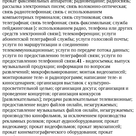
прокат факсимильных аппаратов; радиовещание; радиосвязь;
рассылка электронных писем; связь волоконно-оптическая;
связь радиотелефонная; связь с использованием
компьютерных терминалов; связь спутниковая; связь
телеграфная; связь телефонная; связь факсимильная; служба
пейджинговая [с использованием радио, телефона или других
средств электронной связи]; телеконференции; услуги
абонентской телеграфной службы; услуги голосовой почты;
услуги по маршрутизации и соединению
телекоммуникационные; услуги по передаче потока данных;
услуги по предоставлению телеграфной связи; услуги по
предоставлению телефонной связи.
41
- видеосъемка; выпуск
музыкальной продукции; информация по вопросам
развлечений; микрофильмирование; монтаж видеозаписей;
монтирование теле- и радиопрограмм; написание теле- и
киносценариев; организация выставок с культурно-
просветительной целью; организация досуга; организация и
проведение концертов; организация конкурсов
[развлекательных]; передачи развлекательные телевизионные;
предоставление видео файлов онлайн, незагружаемых;
предоставление музыкальных файлов онлайн, незагружаемых;
производство кинофильмов, за исключением производства
рекламных роликов; прокат аудиооборудования; прокат
видеокамер; прокат видеофильмов; прокат звукозаписей;
прокат кинематографического оборудования; прокат