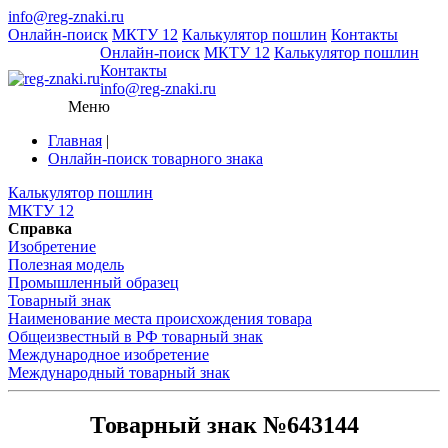
info@reg-znaki.ru
Онлайн-поиск
МКТУ 12
Калькулятор пошлин
Контакты
Онлайн-поиск
МКТУ 12
Калькулятор пошлин
Контакты
info@reg-znaki.ru
Меню
Главная
|
Онлайн-поиск товарного знака
Калькулятор пошлин
МКТУ 12
Справка
Изобретение
Полезная модель
Промышленный образец
Товарный знак
Наименование места происхождения товара
Общеизвестный в РФ товарный знак
Международное изобретение
Международный товарный знак
Товарный знак №643144