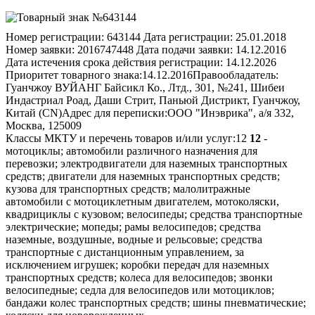
Номер регистрации:
643144
Дата регистрации:
25.01.2018
Номер заявки:
2016747448
Дата подачи заявки:
14.12.2016
Дата истечения срока действия регистрации:
14.12.2026
Приоритет товарного знака:
14.12.2016
Правообладатель:
Гуанчжоу ВУЙАНГ Байсикл Ко., Лтд., 301, №241, Шибеи
Индастриал Роад, Даши Стрит, Паньюй Дистрикт, Гуанчжоу,
Китай (CN)
Адрес для переписки:
ООО "Инэврика", а/я 332,
Москва, 125009
Классы МКТУ и перечень товаров и/или услуг:
12
12
-
мотоциклы; автомобили различного назначения для
перевозки; электродвигатели для наземных транспортных
средств; двигатели для наземных транспортных средств;
кузова для транспортных средств; малолитражные
автомобили с мотоциклетным двигателем, мотоколяски,
квадрициклы с кузовом; велосипеды; средства транспортные
электрические; мопеды; рамы велосипедов; средства
наземные, воздушные, водные и рельсовые; средства
транспортные с дистанционным управлением, за
исключением игрушек; коробки передач для наземных
транспортных средств; колеса для велосипедов; звонки
велосипедные; седла для велосипедов или мотоциклов;
бандажи колес транспортных средств; шины пневматические;