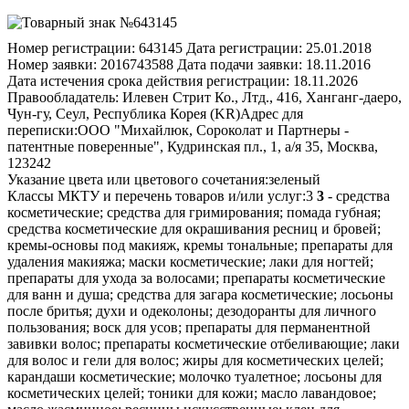
Номер регистрации:
643145
Дата регистрации:
25.01.2018
Номер заявки:
2016743588
Дата подачи заявки:
18.11.2016
Дата истечения срока действия регистрации:
18.11.2026
Правообладатель:
Илевен Стрит Ко., Лтд., 416, Ханганг-даеро,
Чун-гу, Сеул, Республика Корея (KR)
Адрес для
переписки:
ООО "Михайлюк, Сороколат и Партнеры -
патентные поверенные", Кудринская пл., 1, а/я 35, Москва,
123242
Указание цвета или цветового сочетания:
зеленый
Классы МКТУ и перечень товаров и/или услуг:
3
3
- средства
косметические; средства для гримирования; помада губная;
средства косметические для окрашивания ресниц и бровей;
кремы-основы под макияж, кремы тональные; препараты для
удаления макияжа; маски косметические; лаки для ногтей;
препараты для ухода за волосами; препараты косметические
для ванн и душа; средства для загара косметические; лосьоны
после бритья; духи и одеколоны; дезодоранты для личного
пользования; воск для усов; препараты для перманентной
завивки волос; препараты косметические отбеливающие; лаки
для волос и гели для волос; жиры для косметических целей;
карандаши косметические; молочко туалетное; лосьоны для
косметических целей; тоники для кожи; масло лавандовое;