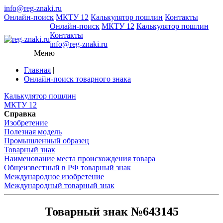
info@reg-znaki.ru
Онлайн-поиск
МКТУ 12
Калькулятор пошлин
Контакты
Онлайн-поиск
МКТУ 12
Калькулятор пошлин
Контакты
info@reg-znaki.ru
Меню
Главная
|
Онлайн-поиск товарного знака
Калькулятор пошлин
МКТУ 12
Справка
Изобретение
Полезная модель
Промышленный образец
Товарный знак
Наименование места происхождения товара
Общеизвестный в РФ товарный знак
Международное изобретение
Международный товарный знак
Товарный знак №643145