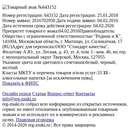
Номер регистрации:
643152
Дата регистрации:
25.01.2018
Номер заявки:
2016702958
Дата подачи заявки:
04.02.2016
Дата истечения срока действия регистрации:
04.02.2026
Приоритет товарного знака:
04.02.2016
Правообладатель:
Общество с ограниченной ответственностью "Родник и К",
141004, Московская область, г. Мытищи, ул. Силикатная, 17
(RU)
Адрес для переписки:
ООО "Стандарт качества",
Филатову А.Ю., ул. Лесная, д. 43, эт. 4, пом. I - ком. 46, вн.тер.
г. муниципальный округ Тверской, Москва, 127055
Указание цвета или цветового сочетания:
белый, черный,
желтый
Классы МКТУ и перечень товаров и/или услуг:
33
33
-
алкогольные напитки [за исключением пива].
Показать в ФИПС
Онлайн поиск
Статьи
Вопрос-ответ
Контакты
info@reg-znaki.ru
reg-znaki.ru собрал всю информацию из открытых источников,
сервис не имеет отношения к опубликованным товарным
знакам и не использует их в коммерческих и рекламных
целях.
Правовая оговорка
© 2014-2026 reg-znaki.ru | Все права защищены