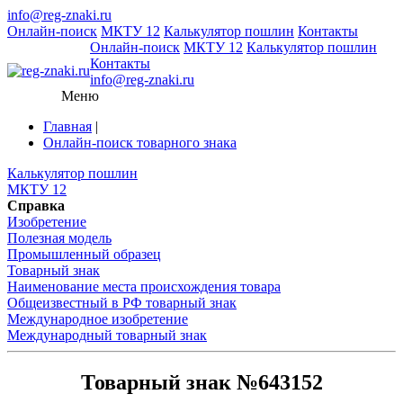
info@reg-znaki.ru
Онлайн-поиск
МКТУ 12
Калькулятор пошлин
Контакты
Онлайн-поиск
МКТУ 12
Калькулятор пошлин
Контакты
info@reg-znaki.ru
Меню
Главная
|
Онлайн-поиск товарного знака
Калькулятор пошлин
МКТУ 12
Справка
Изобретение
Полезная модель
Промышленный образец
Товарный знак
Наименование места происхождения товара
Общеизвестный в РФ товарный знак
Международное изобретение
Международный товарный знак
Товарный знак №643152