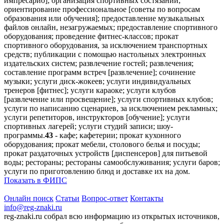
импресарио]; организация спортивных состязаний;
ориентирование профессиональное [советы по вопросам
образования или обучения]; предоставление музыкальных
файлов онлайн, незагружаемых; предоставление спортивного
оборудования; проведение фитнес-классов; прокат
спортивного оборудования, за исключением транспортных
средств; публикации с помощью настольных электронных
издательских систем; развлечение гостей; развлечения;
составление программ встреч [развлечение]; сочинение
музыки; услуги диск-жокеев; услуги индивидуальных
тренеров [фитнес]; услуги караоке; услуги клубов
[развлечение или просвещение]; услуги спортивных клубов;
услуги по написанию сценариев, за исключением рекламных;
услуги репетиторов, инструкторов [обучение]; услуги
спортивных лагерей; услуги студий записи; шоу-
программы.
43
- кафе; кафетерии; прокат кухонного
оборудования; прокат мебели, столового белья и посуды;
прокат раздаточных устройств [диспенсеров] для питьевой
воды; рестораны; рестораны самообслуживания; услуги баров;
услуги по приготовлению блюд и доставке их на дом.
Показать в ФИПС
Онлайн поиск
Статьи
Вопрос-ответ
Контакты
info@reg-znaki.ru
reg-znaki.ru собрал всю информацию из открытых источников,