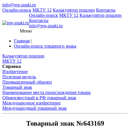
info@reg-znaki.ru
Онлайн-поиск
МКТУ 12
Калькулятор пошлин
Контакты
Онлайн-поиск
МКТУ 12
Калькулятор пошлин
Контакты
info@reg-znaki.ru
Меню
Главная
|
Онлайн-поиск товарного знака
Калькулятор пошлин
МКТУ 12
Справка
Изобретение
Полезная модель
Промышленный образец
Товарный знак
Наименование места происхождения товара
Общеизвестный в РФ товарный знак
Международное изобретение
Международный товарный знак
Товарный знак №643169