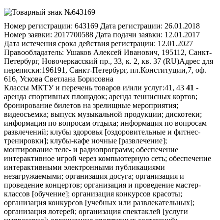
Номер регистрации:
643169
Дата регистрации:
26.01.2018
Номер заявки:
2017700588
Дата подачи заявки:
12.01.2017
Дата истечения срока действия регистрации:
12.01.2027
Правообладатель:
Ушаков Алексей Иванович, 195112, Санкт-
Петербург, Новочеркасский пр., 33, к. 2, кв. 37 (RU)
Адрес для
переписки:
196191, Санкт-Петербург, пл.Конституции,7, оф.
616, Ускова Светлана Борисовна
Классы МКТУ и перечень товаров и/или услуг:
41, 43
41
-
аренда спортивных площадок; аренда теннисных кортов;
бронирование билетов на зрелищные мероприятия;
видеосъемка; выпуск музыкальной продукции; дискотеки;
информация по вопросам отдыха; информация по вопросам
развлечений; клубы здоровья [оздоровительные и фитнес-
тренировки]; клубы-кафе ночные [развлечение];
монтирование теле- и радиопрограмм; обеспечение
интерактивное игрой через компьютерную сеть; обеспечение
интерактивными электронными публикациями
незагружаемыми; организация досуга; организация и
проведение концертов; организация и проведение мастер-
классов [обучение]; организация конкурсов красоты;
организация конкурсов [учебных или развлекательных];
организация лотерей; организация спектаклей [услуги